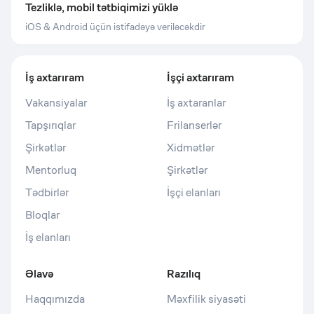
Tezliklə, mobil tətbiqimizi yüklə
iOS & Android üçün istifadəyə veriləcəkdir
İş axtarıram
İşçi axtarıram
Vakansiyalar
İş axtaranlar
Tapşırıqlar
Frilanserlər
Şirkətlər
Xidmətlər
Mentorluq
Şirkətlər
Tədbirlər
İşçi elanları
Bloqlar
İş elanları
Əlavə
Razılıq
Haqqımızda
Məxfilik siyasəti