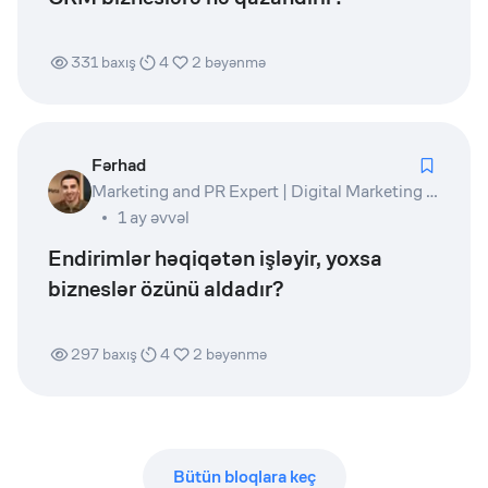
331
baxış
4
2
bəyənmə
Fərhad
Marketing and PR Expert | Digital Marketing Lead | Product Owner | Writer
1 ay əvvəl
Endirimlər həqiqətən işləyir, yoxsa
bizneslər özünü aldadır?
297
baxış
4
2
bəyənmə
Bütün bloqlara keç