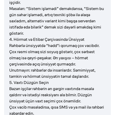
işçidir.
Məsələn: “Sistem işləmədi” deməkdənsə, “Sistem bu
gün səhər işləmədi, artıq texniki şöbə ilə əlaqə
saxladım, alternativ variant kimi başqa serverdən
istifadə edə bilərik” demək sizi dəyərli əməkdaş kimi
göstərir.
4. Hörmət və Etibar Çərçivəsində Ünsiyyət
Rəhbərlə ünsiyyətdə “hədd”i qorumaq çox vacibdir.
Çox rəsmi olmaq sizi soyuq göstərir, çox sərbəst
olmaq isə qeyri-peşəkar. Ən yaxşısı – hörmət
çərçivəsində açıq ünsiyyət qurmaqdır.
Unutmayın: rəhbərlər də insanlardır. Səmimiyyət,
təmkin və hörmət ünsiyyətin təməl daşlarıdır.
5. Vaxtı Düzgün Seçin
Bəzən işçilər rəhbərin ən gərgin vaxtında məsələ
qaldırır və istədiyi reaksiyanı ala bilmir. Düzgün
ünsiyyət üçün vaxt seçimi çox önəmlidir.
Çox vacib məsələdirsə, qısa SMS və ya mail ilə rəhbəri
xəbərdar edin.