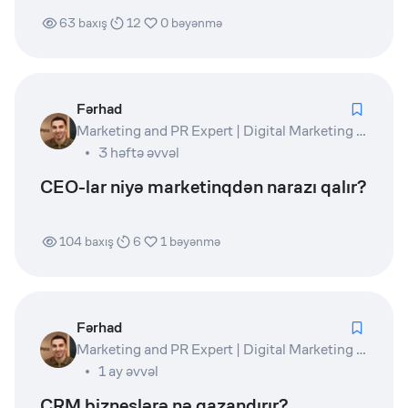
63
baxış
12
0
bəyənmə
Fərhad
Marketing and PR Expert | Digital Marketing Lead | Product Owner | Writer
3 həftə əvvəl
CEO-lar niyə marketinqdən narazı qalır?
104
baxış
6
1
bəyənmə
Fərhad
Marketing and PR Expert | Digital Marketing Lead | Product Owner | Writer
1 ay əvvəl
CRM bizneslərə nə qazandırır?