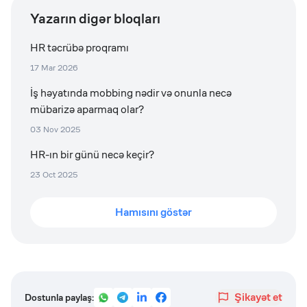
Yazarın digər bloqları
HR təcrübə proqramı
17 Mar 2026
İş həyatında mobbing nədir və onunla necə
mübarizə aparmaq olar?
03 Nov 2025
HR-ın bir günü necə keçir?
23 Oct 2025
Hamısını göstər
Şikayət et
Dostunla paylaş: