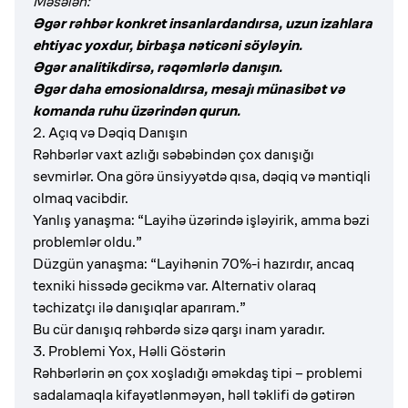
Məsələn:
Əgər rəhbər konkret insanlardandırsa, uzun izahlara
ehtiyac yoxdur, birbaşa nəticəni söyləyin.
Əgər analitikdirsə, rəqəmlərlə danışın.
Əgər daha emosionaldırsa, mesajı münasibət və
komanda ruhu üzərindən qurun.
2. Açıq və Dəqiq Danışın
Rəhbərlər vaxt azlığı səbəbindən çox danışığı
sevmirlər. Ona görə ünsiyyətdə qısa, dəqiq və məntiqli
olmaq vacibdir.
Yanlış yanaşma: “Layihə üzərində işləyirik, amma bəzi
problemlər oldu.”
Düzgün yanaşma: “Layihənin 70%-i hazırdır, ancaq
texniki hissədə gecikmə var. Alternativ olaraq
təchizatçı ilə danışıqlar aparıram.”
Bu cür danışıq rəhbərdə sizə qarşı inam yaradır.
3. Problemi Yox, Həlli Göstərin
Rəhbərlərin ən çox xoşladığı əməkdaş tipi – problemi
sadalamaqla kifayətlənməyən, həll təklifi də gətirən