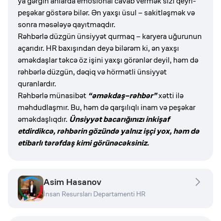
ya gərgin anlarda emosional cavab vermək sizi qeyri-
peşəkar göstərə bilər. Ən yaxşı üsul – sakitləşmək və
sonra məsələyə qayıtmaqdır.
Rəhbərlə düzgün ünsiyyət qurmaq – karyera uğurunun
açarıdır. HR baxışından deyə bilərəm ki, ən yaxşı
əməkdaşlar təkcə öz işini yaxşı görənlər deyil, həm də
rəhbərlə düzgün, dəqiq və hörmətli ünsiyyət
quranlardır.
Rəhbərlə münasibət
“əməkdaş–rəhbər”
xətti ilə
məhdudlaşmır. Bu, həm də qarşılıqlı inam və peşəkar
əməkdaşlıqdır.
Ünsiyyət bacarığınızı inkişaf
etdirdikcə, rəhbərin gözündə yalnız işçi yox, həm də
etibarlı tərəfdaş kimi görünəcəksiniz.
Asim Hasanov
İnsan Resursları Departamenti HR