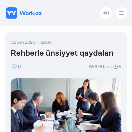
Menu
02 Sen 2025
|
İnzibati
Rəhbərlə ünsiyyət qaydaları
0
678
baxış
5