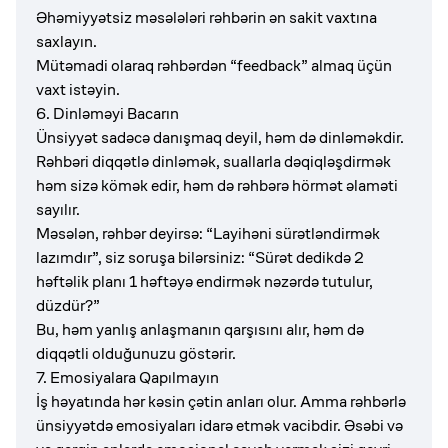
Əhəmiyyətsiz məsələləri rəhbərin ən sakit vaxtına
saxlayın.
Mütəmadi olaraq rəhbərdən “feedback” almaq üçün
vaxt istəyin.
6. Dinləməyi Bacarın
Ünsiyyət sadəcə danışmaq deyil, həm də dinləməkdir.
Rəhbəri diqqətlə dinləmək, suallarla dəqiqləşdirmək
həm sizə kömək edir, həm də rəhbərə hörmət əlaməti
sayılır.
Məsələn, rəhbər deyirsə: “Layihəni sürətləndirmək
lazımdır”, siz soruşa bilərsiniz: “Sürət dedikdə 2
həftəlik planı 1 həftəyə endirmək nəzərdə tutulur,
düzdür?”
Bu, həm yanlış anlaşmanın qarşısını alır, həm də
diqqətli olduğunuzu göstərir.
7. Emosiyalara Qapılmayın
İş həyatında hər kəsin çətin anları olur. Amma rəhbərlə
ünsiyyətdə emosiyaları idarə etmək vacibdir. Əsəbi və