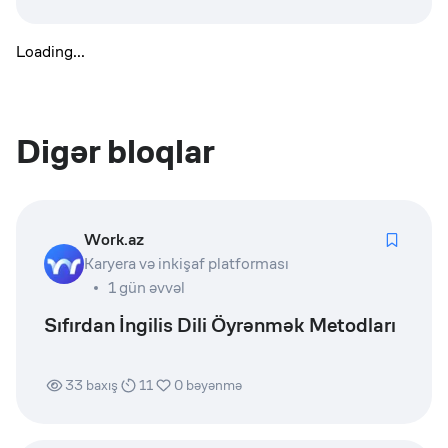
Loading...
Digər bloqlar
Work.az
Karyera və inkişaf platforması
1 gün əvvəl
Sıfırdan İngilis Dili Öyrənmək Metodları
33
baxış
11
0
bəyənmə