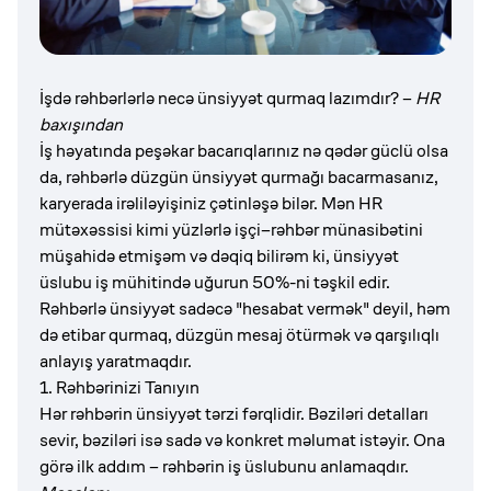
İşdə rəhbərlərlə necə ünsiyyət qurmaq lazımdır? –
HR
baxışından
İş həyatında peşəkar bacarıqlarınız nə qədər güclü olsa
da, rəhbərlə düzgün ünsiyyət qurmağı bacarmasanız,
karyerada irəliləyişiniz çətinləşə bilər. Mən HR
mütəxəssisi kimi yüzlərlə işçi–rəhbər münasibətini
müşahidə etmişəm və dəqiq bilirəm ki, ünsiyyət
üslubu iş mühitində uğurun 50%-ni təşkil edir.
Rəhbərlə ünsiyyət sadəcə "hesabat vermək" deyil, həm
də etibar qurmaq, düzgün mesaj ötürmək və qarşılıqlı
anlayış yaratmaqdır.
1. Rəhbərinizi Tanıyın
Hər rəhbərin ünsiyyət tərzi fərqlidir. Bəziləri detalları
sevir, bəziləri isə sadə və konkret məlumat istəyir. Ona
görə ilk addım – rəhbərin iş üslubunu anlamaqdır.