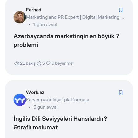
Fərhad
Marketing and PR Expert | Digital Marketing Lead | Product Owner | Writer
1 gün əvvəl
Azərbaycanda marketinqin ən böyük 7
problemi
21
baxış
5
0
bəyənmə
Work.az
Karyera və inkişaf platforması
5 gün əvvəl
İngilis Dili Səviyyələri Hansılardır?
Ətraflı məlumat