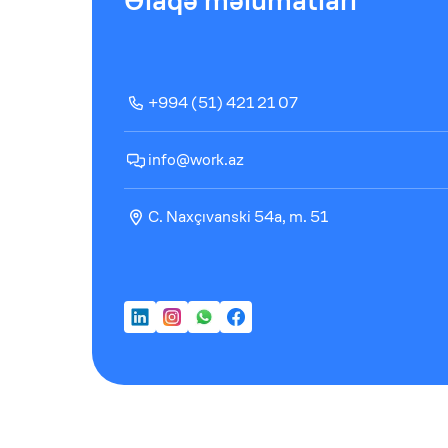
Əlaqə məlumatları
+994 (51) 421 21 07
info@work.az
C. Naxçıvanski 54a, m. 51
LinkedIn
Instagram
WhatsApp
Facebook