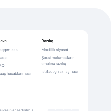
lavə
Razılıq
aqqımızda
Məxfilik siyasəti
laqə
Şəxsi məlumatların
emalına razılıq
AQ
İstifadəçi razılaşması
aaş hesablanması
iyası yerləşdirilmiş