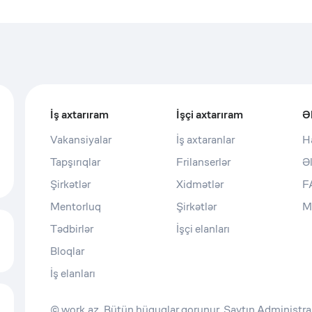
İş axtarıram
İşçi axtarıram
Ə
Vakansiyalar
İş axtaranlar
H
Tapşırıqlar
Frilanserlər
Ə
Şirkətlər
Xidmətlər
F
Mentorluq
Şirkətlər
M
Tədbirlər
İşçi elanları
Bloqlar
İş elanları
© work.az. Bütün hüquqlar qorunur. Saytın Administras