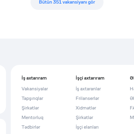
Bütün
351
vakansiyanı gör
İş axtarıram
İşçi axtarıram
Ə
Vakansiyalar
İş axtaranlar
H
Tapşırıqlar
Frilanserlər
Ə
Şirkətlər
Xidmətlər
F
Mentorluq
Şirkətlər
M
Tədbirlər
İşçi elanları