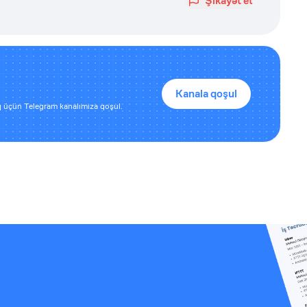
Şikayət et
Kanala qoşul
 üçün Telegram kanalımıza qoşul.