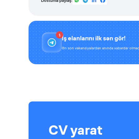
Dostunla paylaş:
1
İş elanlarını ilk sən gör!
Ən son vakansiyalardan anında xəbərdar olmaq
CV yarat