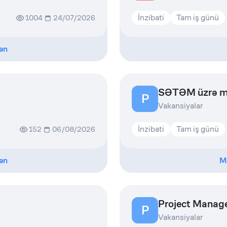
İnzibati
Tam iş günü
1004
24/07/2026
ən
SƏTƏM üzrə mü
P
Vakansiyalar
İnzibati
Tam iş günü
152
06/08/2026
ən
M
Project Manag
P
Vakansiyalar