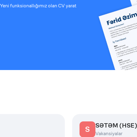
Yeni funksionallığımız olan CV yarat
SƏTƏM (HSE) 
S
Vakansiyalar