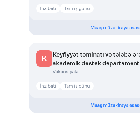
İnzibati
Tam iş günü
Maaş müzakirəyə əsas
Keyfiyyət təminatı və tələbələr
K
akademik dəstək departament
mütəxəssis
Vakansiyalar
İnzibati
Tam iş günü
Maaş müzakirəyə əsas