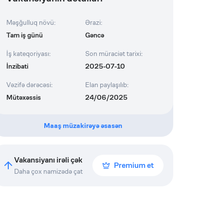
Məşğulluq növü
:
Ərazi
:
Tam iş günü
Gəncə
İş kateqoriyası
:
Son müraciət tarixi
:
İnzibati
2025-07-10
Vəzifə dərəcəsi
:
Elan paylaşılıb
:
Mütəxəssis
24/06/2025
Maaş müzakirəyə əsasən
Vakansiyanı irəli çək
Premium et
Daha çox namizədə çat