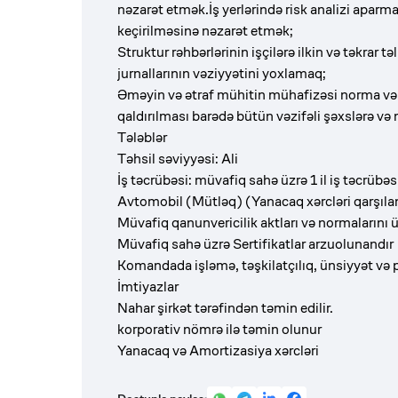
nəzarət etmək.İş yerlərində risk analizi aparma
keçirilməsinə nəzarət etmək;
Struktur rəhbərlərinin işçilərə ilkin və təkrar
jurnallarının vəziyyətini yoxlamaq;
Əməyin və ətraf mühitin mühafizəsi norma və q
qaldırılması barədə bütün vəzifəli şəxslərə və
Tələblər
Təhsil səviyyəsi: Ali
İş təcrübəsi: müvafiq sahə üzrə 1 il iş təcrübəs
Avtomobil (Mütləq) (Yanacaq xərcləri qarşılan
Müvafiq qanunvericilik aktları və normalarını üz
Müvafiq sahə üzrə Sertifikatlar arzuolunandır
Komandada işləmə, təşkilatçılıq, ünsiyyət və 
İmtiyazlar
Nahar şirkət tərəfindən təmin edilir.
korporativ nömrə ilə təmin olunur
Yanacaq və Amortizasiya xərcləri