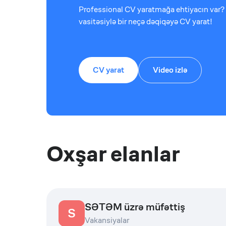
Professional CV yaratmağa ehtiyacın var? 
vasitəsiylə bir neçə dəqiqəyə CV yarat!
CV yarat
Video izlə
Oxşar elanlar
SƏTƏM üzrə müfəttiş
S
Vakansiyalar