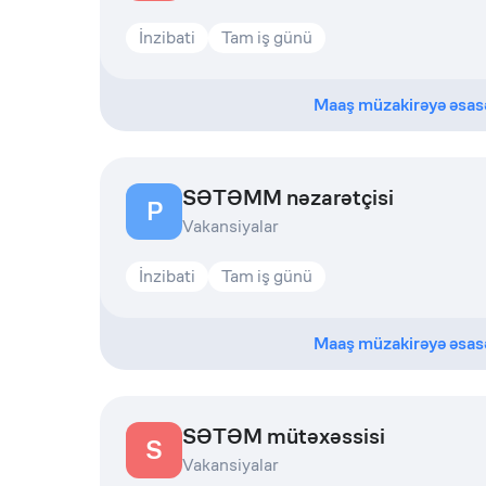
İnzibati
Tam iş günü
Maaş müzakirəyə əsas
SƏTƏMM nəzarətçisi
P
Vakansiyalar
İnzibati
Tam iş günü
Maaş müzakirəyə əsas
SƏTƏM mütəxəssisi
S
Vakansiyalar