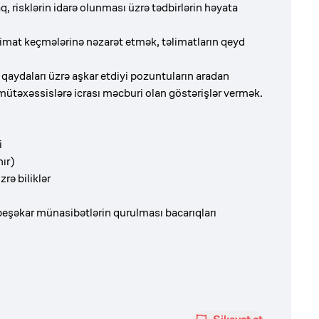
q, risklərin idarə olunması üzrə tədbirlərin həyata
 təlimat keçmələrinə nəzarət etmək, təlimatların qeyd
aydaları üzrə aşkar etdiyi pozuntuların aradan
 mütəxəssislərə icrası məcburi olan göstərişlər vermək.
i
ır)
rə biliklər
peşəkar münasibətlərin qurulması bacarıqları