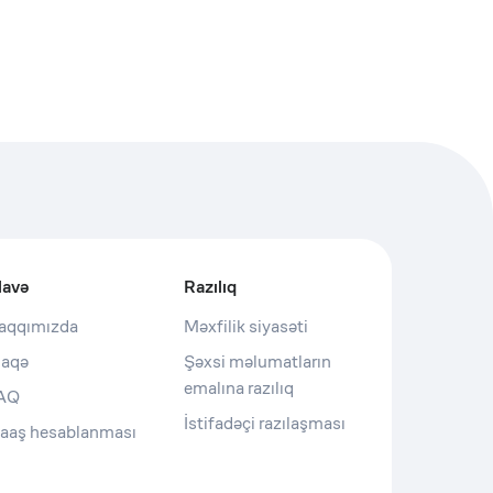
lavə
Razılıq
aqqımızda
Məxfilik siyasəti
laqə
Şəxsi məlumatların
emalına razılıq
AQ
İstifadəçi razılaşması
aaş hesablanması