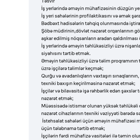
Təsvir
İş yerlərində əməyin mühafizəsinin düzgün yer
İş yeri sahələrinin profilaktikasını və əmək şər
Bədbəxt hadisələrin təhqiq olunmasında iştirak
Şöbə müdirinin,dövlət nəzarət orqanlarının gös
aşkar edilmiş nöqsanların aradan qaldırılması
İş yerlərində əməyin təhlükəsizliyi üzrə nişanla
siyahısını tərtib etmək.
Əməyin təhlükəsizliyi üzrə təlim proqramının 
üzrə işçilərə təlimlər keçmək;
Qurğu və avadanlıqların vaxtaşırı sınaqlarının
texniki baxışın keçirilməsinə nəzarət etmək;
İşçilər və bilavasitə işə rəhbərlik edən şəxslə
nəzarət etmək;
Müəssisədə istismar olunan yüksək təhlükəli o
nəzarət cihazlarının texniki vəziyyəti barədə
İstehsalat sahələri üçün əməyin mühafizəsi mə
üçün tələbnamə tərtib etmək;
İşçilərin fərdi mühafizə vasitələri ilə təmin