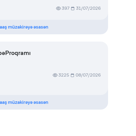
397
31/07/2026
aaş müzakirəyə əsasən
übəProqramı
3225
08/07/2026
aaş müzakirəyə əsasən