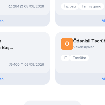
İnzibati
Tam iş günü
284
05/08/2026
ən
M
ə
Ödənişli Təcr
Ö
i Baş
Vakansiyalar
İT
Təcrübə
400
03/08/2026
ən
M