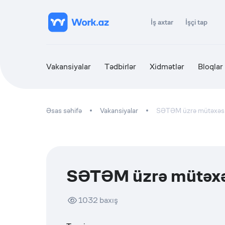
İş axtar
İşçi tap
Vakansiyalar
Tədbirlər
Xidmətlər
Bloqlar
Əsas səhifə
Vakansiyalar
SƏTƏM üzrə mütəxəs
SƏTƏM üzrə mütəxə
1032
baxış