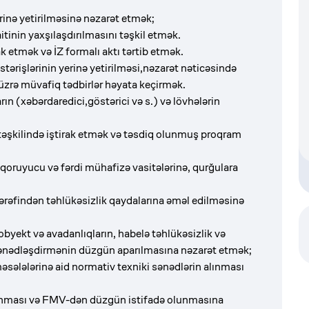
inə yetirilməsinə nəzarət etmək;
aitinin yaxşılaşdırılmasını təşkil etmək.
 etmək və İZ formalı aktı tərtib etmək.
tərişlərinin yerinə yetirilməsi,nəzarət nəticəsində
 üzrə müvafiq tədbirlər həyata keçirmək.
rın (xəbərdaredici,göstərici və s.) və lövhələrin
təşkilində iştirak etmək və təsdiq olunmuş proqram
, qoruyucu və fərdi mühafizə vasitələrinə, qurğulara
r tərəfindən təhlükəsizlik qaydalarına əməl edilməsinə
byekt və avadanlıqların, habelə təhlükəsizlik və
 sənədləşdirmənin düzgün aparılmasına nəzarət etmək;
sələlərinə aid normativ texniki sənədlərin alınması
 olunması və FMV-dən düzgün istifadə olunmasına