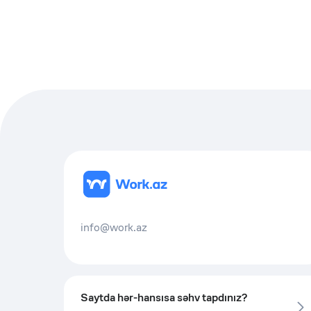
info@work.az
Saytda hər-hansısa səhv tapdınız?