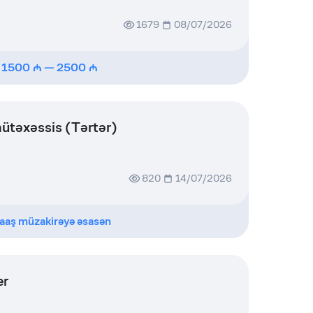
1679
08/07/2026
1500
—
2500
təxəssis (Tərtər)
820
14/07/2026
aaş müzakirəyə əsasən
er