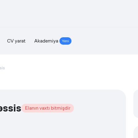
CV yarat
Akademiya
Yeni
sis
ssis
Elanın vaxtı bitmişdir