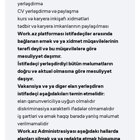
yerləşdirmə
CV yerləşdirmə və paylaşma
kurs və karyera inkişafı xidmətləri
tədbir və karyera imkanlarının paylaşılması
Work.az platforması istifadəçilər arasında
bağlanan əmək və ya xidmət müqavilələrinin
tərəfi deyil və bu müqavilələrə görə
məsuliyyət daşımır.
İstifadəçi yerləşdirdiyi bütün məlumatların
doğru və aktual olmasına görə məsuliyyət
daşıyır.
Vakansiya və ya digər elan yerləşdirən
istifadəçi aşağıdakıları təmin etməlidir:
elan qanunvericiliyə uyğun olmalıdır
diskriminasiya xarakterli ifadələr olmamalıdır
iş şərtləri və əmək haqqı barədə yanlış məlumat
verilməməlidir
Work.az Administrasiyası aşağıdakı hallarda
elanları silmək və ya redaktə etmək hüququna