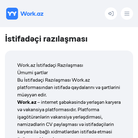
Menu
İstifadəçi razılaşması
Work.az İstifadəçi Razılaşması
Ümumi şərtlər
Bu İstifadəçi Razılaşması Work.az
platformasından istifadə qaydalarını və şərtlərini
müəyyən edir.
Work.az
– internet şəbəkəsində yerləşən karyera
və vakansiya platformasıdır. Platforma
işəgötürənlərin vakansiya yerləşdirməsi,
namizədlərin CV paylaşması və istifadəçilərin
karyera ilə bağlı xidmətlərdən istifadə etməsi