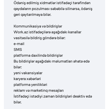
Ödəniş edilmiş xidmətlər istifadəçi tərəfindən
qaydaların pozulması səbəbilə silinərsə, ödəniş
geri qaytarılmaya bilər.
Kommunikasiya və bildirişlər
Work.az istifadəçilərə aşağıdakı kanallar
vasitəsilə bildiriş göndərə bilər:
e-mail
SMS
platforma daxilində bildirişlər
Bu bildirişlər aşağıdakı məlumatları əhatə edə
bilər:
yeni vakansiyalar
karyera xəbərləri
platforma yenilikləri
reklam və marketinq mesajları
İstifadəçi istədiyi zaman bildirişləri deaktiv edə
bilər.