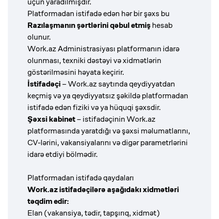
üçün yaradılmışdır.
Platformadan istifadə edən hər bir şəxs bu
Razılaşmanın şərtlərini qəbul etmiş
hesab
olunur.
Work.az Administrasiyası platformanın idarə
olunması, texniki dəstəyi və xidmətlərin
göstərilməsini həyata keçirir.
İstifadəçi
– Work.az saytında qeydiyyatdan
keçmiş və ya qeydiyyatsız şəkildə platformadan
istifadə edən fiziki və ya hüquqi şəxsdir.
Şəxsi kabinet
– istifadəçinin Work.az
platformasında yaratdığı və şəxsi məlumatlarını,
CV-lərini, vakansiyalarını və digər parametrlərini
idarə etdiyi bölmədir.
Platformadan istifadə qaydaları
Work.az istifadəçilərə aşağıdakı xidmətləri
təqdim edir:
Elan (vakansiya, tədir, tapşırıq, xidmət)