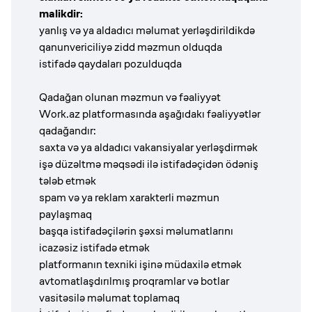
malikdir:
yanlış və ya aldadıcı məlumat yerləşdirildikdə
qanunvericiliyə zidd məzmun olduqda
istifadə qaydaları pozulduqda
Qadağan olunan məzmun və fəaliyyət
Work.az platformasında aşağıdakı fəaliyyətlər
qadağandır:
saxta və ya aldadıcı vakansiyalar yerləşdirmək
işə düzəltmə məqsədi ilə istifadəçidən ödəniş
tələb etmək
spam və ya reklam xarakterli məzmun
paylaşmaq
başqa istifadəçilərin şəxsi məlumatlarını
icazəsiz istifadə etmək
platformanın texniki işinə müdaxilə etmək
avtomatlaşdırılmış proqramlar və botlar
vasitəsilə məlumat toplamaq