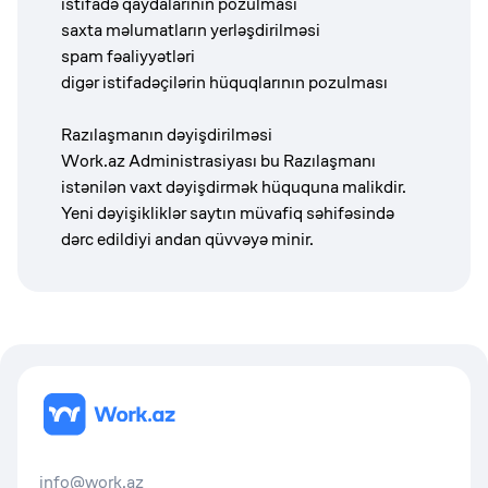
istifadə qaydalarının pozulması
saxta məlumatların yerləşdirilməsi
spam fəaliyyətləri
digər istifadəçilərin hüquqlarının pozulması
Razılaşmanın dəyişdirilməsi
Work.az Administrasiyası bu Razılaşmanı
istənilən vaxt dəyişdirmək hüququna malikdir.
Yeni dəyişikliklər saytın müvafiq səhifəsində
dərc edildiyi andan qüvvəyə minir.
info@work.az