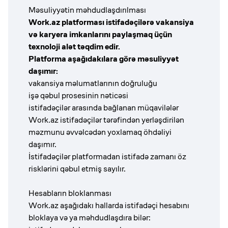
Məsuliyyətin məhdudlaşdırılması
Work.az platforması istifadəçilərə vakansiya
və karyera imkanlarını paylaşmaq üçün
texnoloji alət təqdim edir.
Platforma aşağıdakılara görə məsuliyyət
daşımır:
vakansiya məlumatlarının doğruluğu
işə qəbul prosesinin nəticəsi
istifadəçilər arasında bağlanan müqavilələr
Work.az istifadəçilər tərəfindən yerləşdirilən
məzmunu əvvəlcədən yoxlamaq öhdəliyi
daşımır.
İstifadəçilər platformadan istifadə zamanı öz
risklərini qəbul etmiş sayılır.
Hesabların bloklanması
Work.az aşağıdakı hallarda istifadəçi hesabını
bloklaya və ya məhdudlaşdıra bilər: