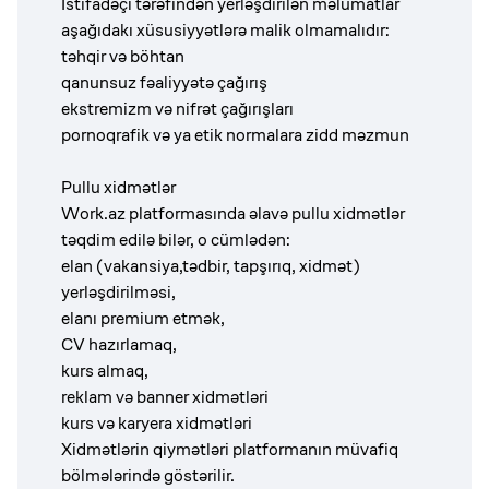
İstifadəçi tərəfindən yerləşdirilən məlumatlar
aşağıdakı xüsusiyyətlərə malik olmamalıdır:
təhqir və böhtan
qanunsuz fəaliyyətə çağırış
ekstremizm və nifrət çağırışları
pornoqrafik və ya etik normalara zidd məzmun
Pullu xidmətlər
Work.az platformasında əlavə pullu xidmətlər
təqdim edilə bilər, o cümlədən:
elan (vakansiya,tədbir, tapşırıq, xidmət)
yerləşdirilməsi,
elanı premium etmək,
CV hazırlamaq,
kurs almaq,
reklam və banner xidmətləri
kurs və karyera xidmətləri
Xidmətlərin qiymətləri platformanın müvafiq
bölmələrində göstərilir.