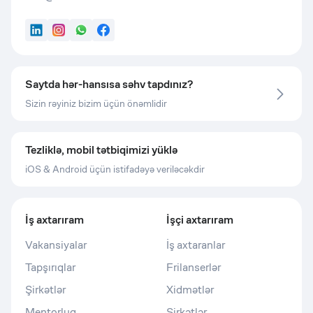
LinkedIn
Instagram
WhatsApp
Facebook
Saytda hər-hansısa səhv tapdınız?
Sizin rəyiniz bizim üçün önəmlidir
Tezliklə, mobil tətbiqimizi yüklə
iOS & Android üçün istifadəyə veriləcəkdir
İş axtarıram
İşçi axtarıram
Vakansiyalar
İş axtaranlar
Tapşırıqlar
Frilanserlər
Şirkətlər
Xidmətlər
Mentorluq
Şirkətlər