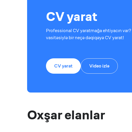
CV yarat
Professional CV yaratmağa ehtiyacın var? 
vasitəsiylə bir neçə dəqiqəyə CV yarat!
CV yarat
Video izlə
Oxşar elanlar