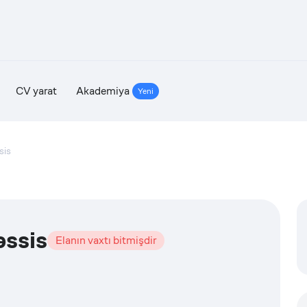
CV yarat
Akademiya
Yeni
sis
ssis
Elanın vaxtı bitmişdir