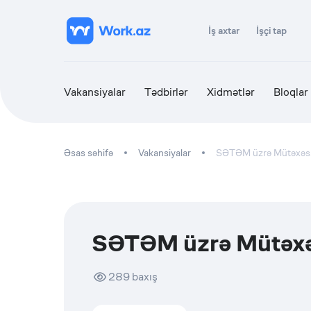
İş axtar
İşçi tap
Vakansiyalar
Tədbirlər
Xidmətlər
Bloqlar
Əsas səhifə
Vakansiyalar
SƏTƏM üzrə Mütəxəs
SƏTƏM üzrə Mütəxə
289
baxış