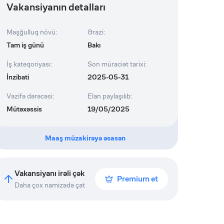
Vakansiyanın detalları
Məşğulluq növü
:
Ərazi
:
Tam iş günü
Bakı
İş kateqoriyası
:
Son müraciət tarixi
:
İnzibati
2025-05-31
Vəzifə dərəcəsi
:
Elan paylaşılıb
:
Mütəxəssis
19/05/2025
Maaş müzakirəyə əsasən
Vakansiyanı irəli çək
Premium et
Daha çox namizədə çat