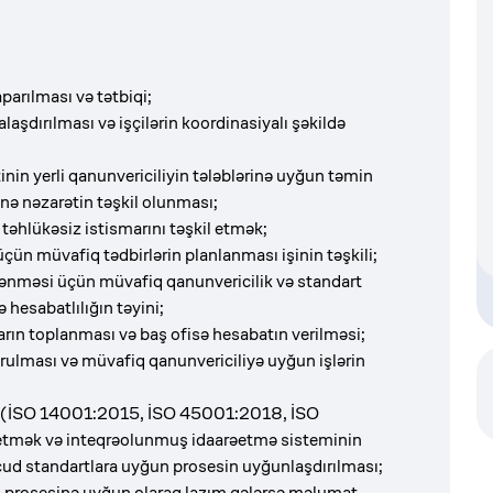
parılması və tətbiqi;
şdırılması və işçilərin koordinasiyalı şəkildə
nin yerli qanunvericiliyin tələblərinə uyğun təmin
rinə nəzarətin təşkil olunması;
 təhlükəsiz istismarını təşkil etmək;
ün müvafiq tədbirlərin planlanması işinin təşkili;
mlənməsi üçün müvafiq qanunvericilik və standart
ə hesabatlılığın təyini;
rın toplanması və baş ofisə hesabatın verilməsi;
rulması və müvafiq qanunvericiliyə uyğun işlərin
zrə (İSO 14001:2015, İSO 45001:2018, İSO
 etmək və inteqrəolunmuş idaarəetmə sisteminin
ud standartlara uyğun prosesin uyğunlaşdırılması;
ı prosesinə uyğun olaraq lazım gələrsə məlumat