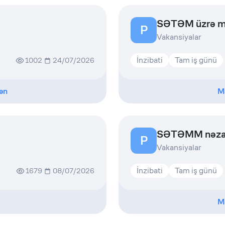
SƏTƏM üzrə mü
P
Vakansiyalar
İnzibati
Tam iş günü
1002
24/07/2026
ən
M
SƏTƏMM nəzar
P
Vakansiyalar
İnzibati
Tam iş günü
1679
08/07/2026
M