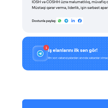
İOSH və COSHH üzrə məlumatlılıq, müvafiq ola
Müstəqi qərar vermə, liderlik, işin sərbəst apar
Dostunla paylaş:
1
İş elanlarını ilk sən gör!
Ən son vakansiyalardan anında xəbərdar olmaq