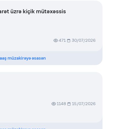
arət üzrə kiçik mütəxəssis
471
30/07/2026
aaş müzakirəyə əsasən
1148
15/07/2026