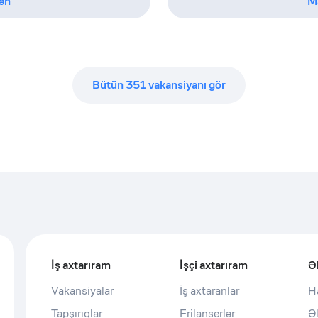
ən
M
Bütün
351
vakansiyanı gör
İş axtarıram
İşçi axtarıram
Ə
Vakansiyalar
İş axtaranlar
H
Tapşırıqlar
Frilanserlər
Ə