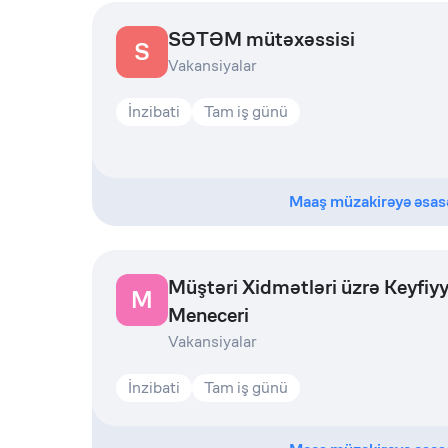
SƏTƏM mütəxəssisi
S
Vakansiyalar
İnzibati
Tam iş günü
Maaş müzakirəyə əsas
Müştəri Xidmətləri üzrə Keyfiy
M
Meneceri
Vakansiyalar
İnzibati
Tam iş günü