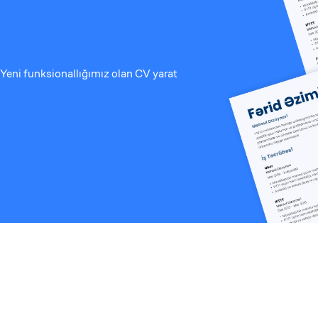
Yeni funksionallığımız olan CV yarat