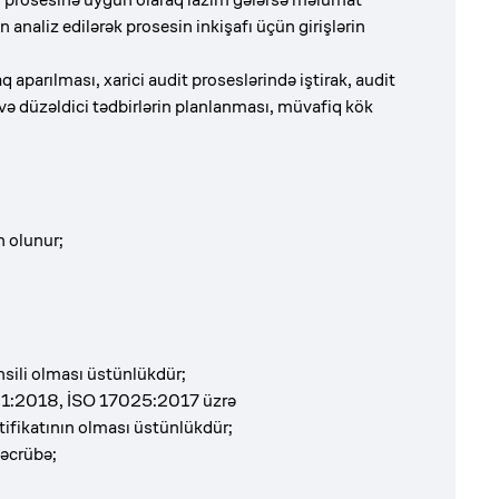
naliz edilərək prosesin inkişafı üçün girişlərin
 aparılması, xarici audit proseslərində iştirak, audit
 düzəldici tədbirlərin planlanması, müvafiq kök
n olunur;
hsili olması üstünlükdür;
1:2018, İSO 17025:2017 üzrə
rtifikatının olması üstünlükdür;
təcrübə;