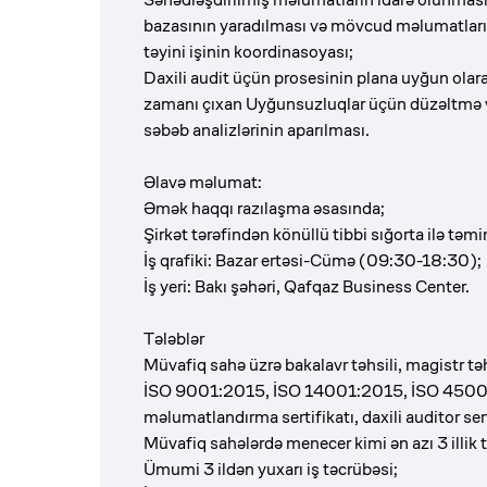
bazasının yaradılması və mövcud məlumatların a
təyini işinin koordinasoyası;
Daxili audit üçün prosesinin plana uyğun olaraq
zamanı çıxan Uyğunsuzluqlar üçün düzəltmə və
səbəb analizlərinin aparılması.
Əlavə məlumat:
Əmək haqqı razılaşma əsasında;
Şirkət tərəfindən könüllü tibbi sığorta ilə təmi
İş qrafiki: Bazar ertəsi-Cümə (09:30-18:30);
İş yeri: Bakı şəhəri, Qafqaz Business Center.
Tələblər
Müvafiq sahə üzrə bakalavr təhsili, magistr tə
İSO 9001:2015, İSO 14001:2015, İSO 4500
məlumatlandırma sertifikatı, daxili auditor se
Müvafiq sahələrdə menecer kimi ən azı 3 illik 
Ümumi 3 ildən yuxarı iş təcrübəsi;