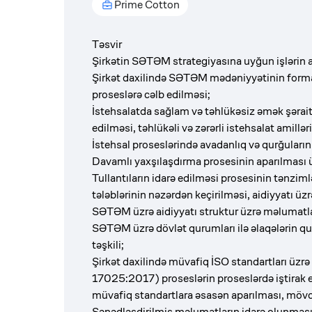
Prime Cotton
Təsvir
Şirkətin SƏTƏM strategiyasına uyğun işlərin a
Şirkət daxilində SƏTƏM mədəniyyətinin formala
proseslərə cəlb edilməsi;
İstehsalatda sağlam və təhlükəsiz əmək şəraiti
edilməsi, təhlükəli və zərərli istehsalat amillə
İstehsal proseslərində avadanlıq və qurğuların
Davamlı yaxşılaşdırma prosesinin aparılması üç
Tullantıların idarə edilməsi prosesinin tənzi
tələblərinin nəzərdən keçirilməsi, aidiyyatı üzr
SƏTƏM üzrə aidiyyatı struktur üzrə məlumatla
SƏTƏM üzrə dövlət qurumları ilə əlaqələrin qu
təşkili;
Şirkət daxilində müvafiq İSO standartları ü
17025:2017) proseslərin proseslərdə iştirak
müvafiq standartlara əsasən aparılması, mövc
Sənədləşdirilmiş məlumatların idarə olunmas