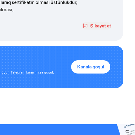
raq sertifikatın olması üstünlükdür;
ılması;
Şikayət et
Kanala qoşul
 üçün Telegram kanalımıza qoşul.