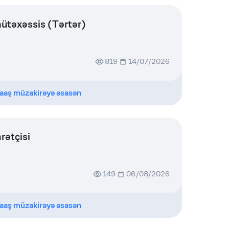
təxəssis (Tərtər)
819
14/07/2026
aaş müzakirəyə əsasən
ətçisi
149
06/08/2026
aaş müzakirəyə əsasən