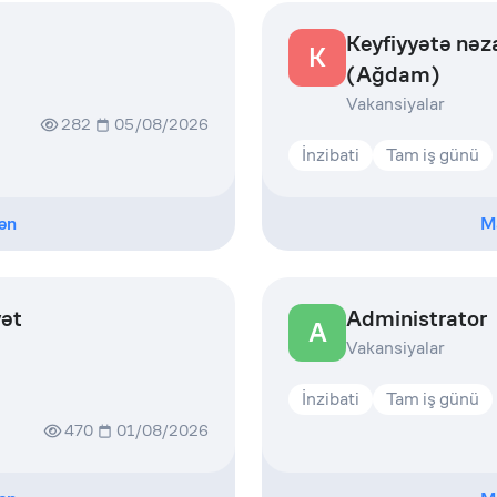
Keyfiyyətə nəz
K
(Ağdam)
Vakansiyalar
282
05/08/2026
İnzibati
Tam iş günü
ən
M
yət
Administrator
A
Vakansiyalar
İnzibati
Tam iş günü
470
01/08/2026