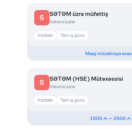
SƏTƏM üzrə müfəttiş
S
Vakansiyalar
İnzibati
Tam iş günü
Maaş müzakirəyə əsas
SƏTƏM (HSE) Mütəxəssisi
S
Vakansiyalar
İnzibati
Tam iş günü
1500
—
2500