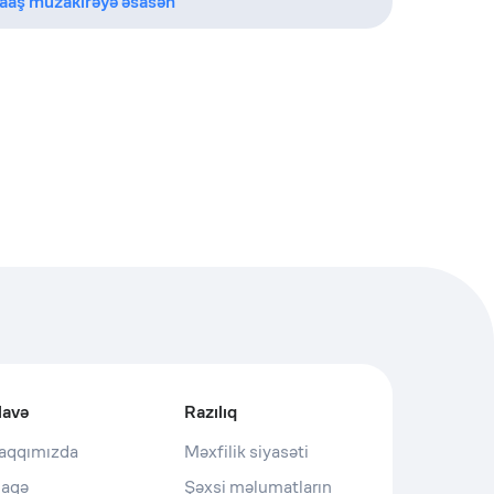
aaş müzakirəyə əsasən
lavə
Razılıq
aqqımızda
Məxfilik siyasəti
laqə
Şəxsi məlumatların