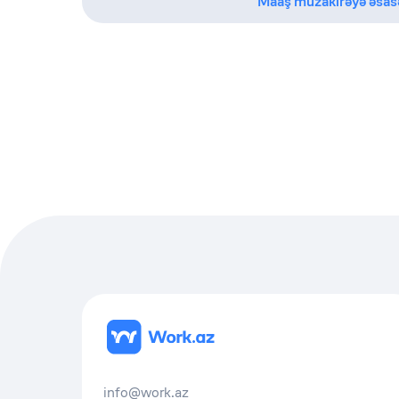
Maaş müzakirəyə əsas
info@work.az