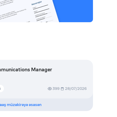
mmunications Manager
ü
399
28/07/2026
aaş müzakirəyə əsasən