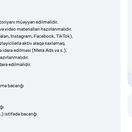
toriyanı müəyyən edilməlidir.
və video materialları hazırlanmalıdır.
sələn, Instagram, Facebook, TikTok).
zləyicilərlə aktiv əlaqə saxlamaq.
 idarə edilməsi (Meta Ads və s.).
hazırlanmalıdır.
arə edilməlidir.
əmə bacarığı
ğı
 istifadə bacarığı