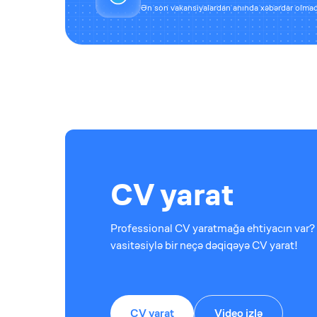
Ən son vakansiyalardan anında xəbərdar olmaq
CV yarat
Professional CV yaratmağa ehtiyacın var? 
vasitəsiylə bir neçə dəqiqəyə CV yarat!
CV yarat
Video izlə