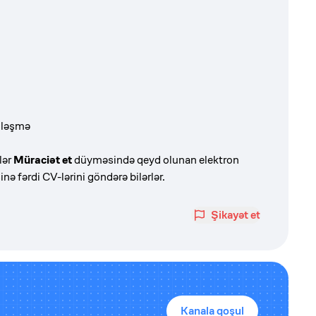
dləşmə
lər
Müraciət et
düyməsində qeyd olunan elektron
ə fərdi CV-lərini göndərə bilərlər.
Şikayət et
Kanala qoşul