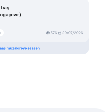
 baş
ngəçevir)
ü
576
29/07/2026
aaş müzakirəyə əsasən