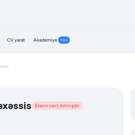
CV yarat
Akademiya
Yeni
əssis
əxəssis
Elanın vaxtı bitmişdir