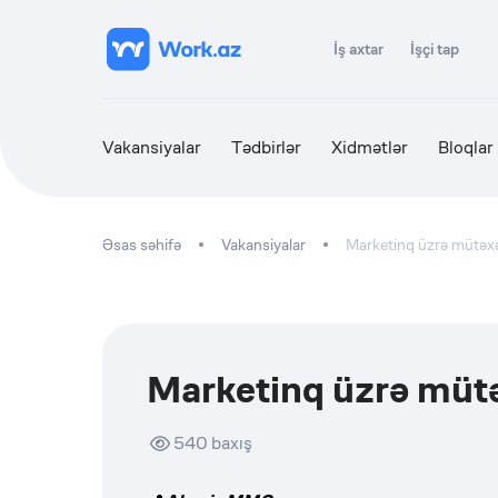
İş axtar
İşçi tap
Vakansiyalar
Tədbirlər
Xidmətlər
Bloqlar
Əsas səhifə
Vakansiyalar
Marketinq üzrə mütəx
Marketinq üzrə müt
540
baxış