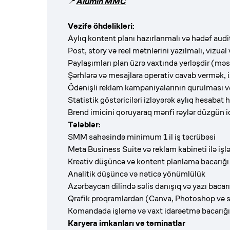
📍
Alumin MMC
Vəzifə öhdəlikləri:
Aylıq kontent planı hazırlanmalı və hədəf audi
Post, story və reel mətnlərini yazılmalı, vizual 
Paylaşımları plan üzrə vaxtında yerləşdir (mə
Şərhlərə və mesajlara operativ cavab vermək, i
Ödənişli reklam kampaniyalarının qurulması və
Statistik göstəriciləri izləyərək aylıq hesabat 
Brend imicini qoruyaraq mənfi rəylər düzgün id
Tələblər:
SMM sahəsində minimum 1 il iş təcrübəsi
Meta Business Suite və reklam kabineti ilə işl
Kreativ düşüncə və kontent planlama bacarığı
Analitik düşüncə və nəticə yönümlülük
Azərbaycan dilində səlis danışıq və yazı bacarı
Qrafik proqramlardan (Canva, Photoshop və s.)
Komandada işləmə və vaxt idarəetmə bacarığı
Karyera imkanları və təminatlar