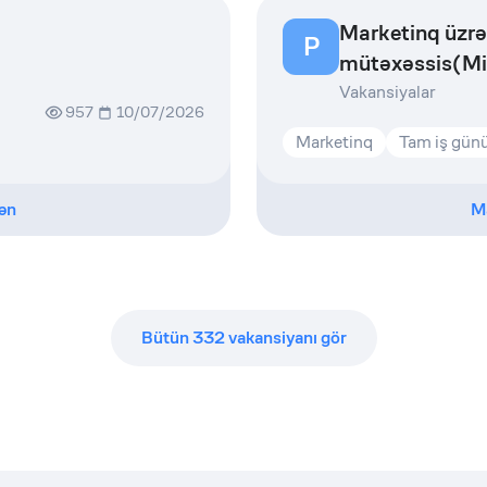
Marketinq üzrə
P
mütəxəssis(Mi
Vakansiyalar
957
10/07/2026
Marketinq
Tam iş gün
ən
M
Bütün
332
vakansiyanı gör