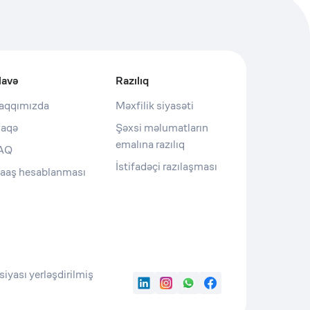
lavə
Razılıq
aqqımızda
Məxfilik siyasəti
laqə
Şəxsi məlumatların
emalına razılıq
AQ
İstifadəçi razılaşması
aaş hesablanması
iyası yerləşdirilmiş
LinkedIn
Instagram
WhatsApp
Facebook