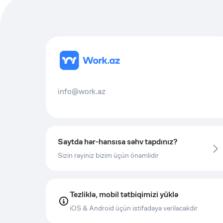
info@work.az
Saytda hər-hansısa səhv tapdınız?
Sizin rəyiniz bizim üçün önəmlidir
Tezliklə, mobil tətbiqimizi yüklə
iOS & Android üçün istifadəyə veriləcəkdir