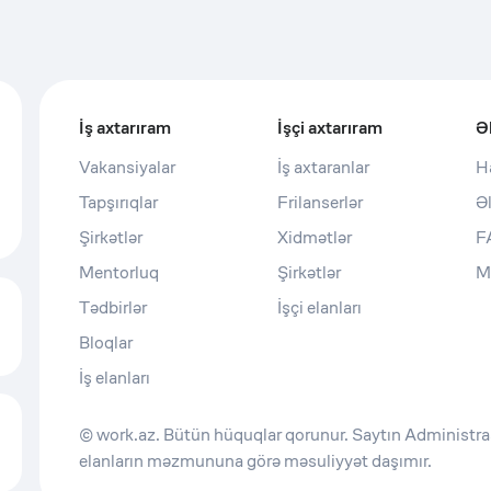
İş axtarıram
İşçi axtarıram
Ə
Vakansiyalar
İş axtaranlar
H
Tapşırıqlar
Frilanserlər
Ə
Şirkətlər
Xidmətlər
F
Mentorluq
Şirkətlər
M
Tədbirlər
İşçi elanları
Bloqlar
İş elanları
© work.az. Bütün hüquqlar qorunur. Saytın Administras
elanların məzmununa görə məsuliyyət daşımır.