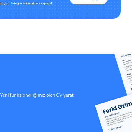
 üçün Telegram kanalımıza qoşul.
Yeni funksionallığımız olan CV yarat