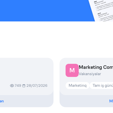
Marketing Co
M
Vakansiyalar
Marketinq
Tam iş gün
749
28/07/2026
ən
M