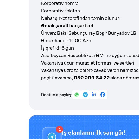
Korporativ nömrə
Korporativ telefon
Nahar şirkət tərəfindən təmin olunur.
Əmək şəraiti və şərtləri
Ünvan: Bakı, Sabunçu ray Bəşir Bünyadov 1B
Əmək haqqı: 1000 Azn
İş qrafiki: 6 gün
Azərbaycan Respublikası ƏM-nə uyğun sənə
Vakansiya üçün müraciət forması və şərtləri
Vakansiya üzrə tələblərə cavab verən namizəd
poçt ünvanına,
050 209 64 22
əlaqə nömrəsin
Dostunla paylaş:
1
İş elanlarını ilk sən gör!