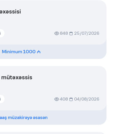
əxəssisi
ü
848
25/07/2026
Minimum
1000
ə mütəxəssis
ü
408
04/08/2026
aaş müzakirəyə əsasən