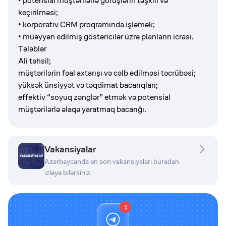
• potensial müştərilərlə görüşlərin təşkili və
keçirilməsi;
• korporativ CRM proqramında işləmək;
• müəyyən edilmiş göstəricilər üzrə planların icrası.
Tələblər
Ali təhsil;
müştərilərin fəal axtarışı və cəlb edilməsi təcrübəsi;
yüksək ünsiyyət və təqdimat bacarıqları;
effektiv “soyuq zənglər” etmək və potensial
müştərilərlə əlaqə yaratmaq bacarığı.
Vakansiyalar
Azərbaycanda ən son vakansiyaları buradan
izləyə bilərsiniz.
1