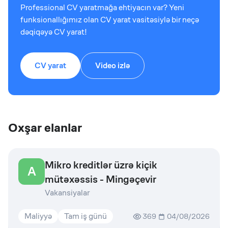
Professional CV yaratmağa ehtiyacın var? Yeni
funksionallığımız olan CV yarat vasitəsiylə bir neçə
dəqiqəyə CV yarat!
CV yarat
Video izlə
Oxşar elanlar
Mikro kreditlər üzrə kiçik
A
mütəxəssis - Mingəçevir
Vakansiyalar
Maliyyə
Tam iş günü
369
04/08/2026