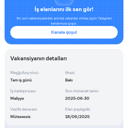
İş elanlarını ilk sən gör!
Ən son vakansiyalardan anında xəbərdar olmaq üçün Telegram
kanalımıza qoşul.
Kanala qoşul
Vakansiyanın detalları
Məşğulluq növü
:
Ərazi
:
Tam iş günü
Bakı
İş kateqoriyası
:
Son müraciət tarixi
:
Maliyyə
2025-06-30
Vəzifə dərəcəsi
:
Elan paylaşılıb
:
Mütəxəssis
18/06/2025