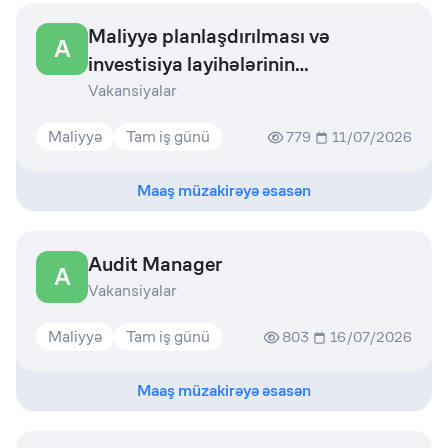
Maliyyə planlaşdırılması və
A
investisiya layihələrinin
qiymətləndirilməsi sektoru
Vakansiyalar
Maliyyə
Tam iş günü
779
11/07/2026
Maaş müzakirəyə əsasən
Audit Manager
A
Vakansiyalar
Maliyyə
Tam iş günü
803
16/07/2026
Maaş müzakirəyə əsasən