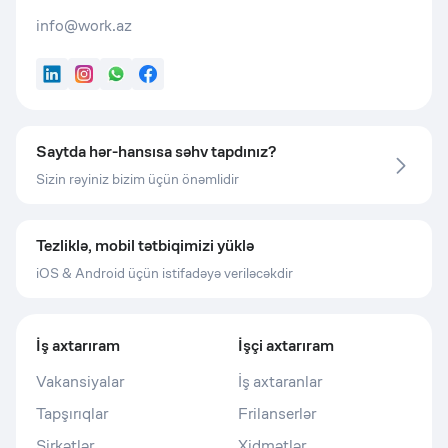
info@work.az
LinkedIn
Instagram
WhatsApp
Facebook
Saytda hər-hansısa səhv tapdınız?
Sizin rəyiniz bizim üçün önəmlidir
Tezliklə, mobil tətbiqimizi yüklə
iOS & Android üçün istifadəyə veriləcəkdir
İş axtarıram
İşçi axtarıram
Vakansiyalar
İş axtaranlar
Tapşırıqlar
Frilanserlər
Şirkətlər
Xidmətlər