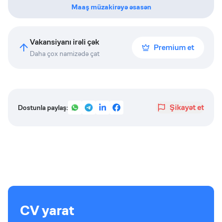
Maaş müzakirəyə əsasən
Vakansiyanı irəli çək
Premium et
Daha çox namizədə çat
Şikayət et
Dostunla paylaş:
CV yarat