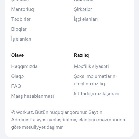
Mentorluq
Şirkətlər
Tədbirlər
İşçi elanları
Bloqlar
İş elanları
Əlavə
Razılıq
Haqqımızda
Məxfilik siyasəti
Əlaqə
Şəxsi məlumatların
emalına razılıq
FAQ
İstifadəçi razılaşması
Maaş hesablanması
© work.az. Bütün hüquqlar qorunur. Saytın
Administrasiyası yerləşdirilmiş elanların məzmununa
görə məsuliyyət daşımır.