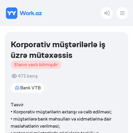
Menu
Korporativ müştərilərlə iş
üzrə mütəxəssis
Elanın vaxtı bitmişdir
471
baxış
Bank VTB
Təsvir
• Korporativ müştərilərin axtarışı və cəlb edilməsi;
• müştərilərə bank məhsulları və xidmətlərinə dair
məsləhətlərin verilməsi;