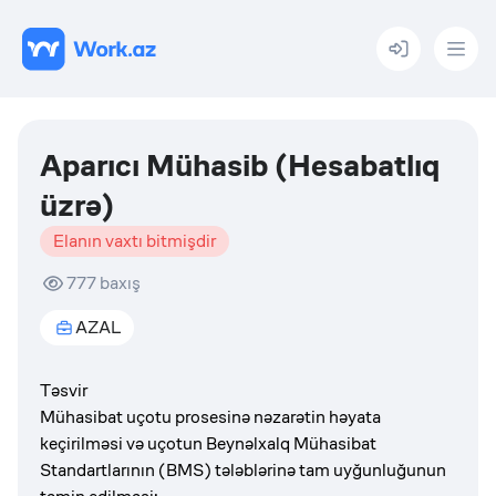
Menu
Aparıcı Mühasib (Hesabatlıq
üzrə)
Elanın vaxtı bitmişdir
777
baxış
AZAL
Təsvir
Mühasibat uçotu prosesinə nəzarətin həyata
keçirilməsi və uçotun Beynəlxalq Mühasibat
Standartlarının (BMS) tələblərinə tam uyğunluğunun