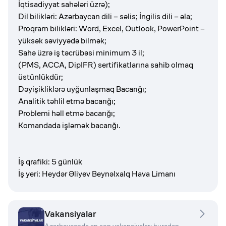
İqtisadiyyat sahələri üzrə);
Dil bilikləri: Azərbaycan dili – səlis; İngilis dili – əla;
Proqram bilikləri: Word, Excel, Outlook, PowerPoint –
yüksək səviyyədə bilmək;
Sahə üzrə iş təcrübəsi minimum 3 il;
(PMS, ACCA, DipIFR) sertifikatlarına sahib olmaq
üstünlükdür;
Dəyişikliklərə uyğunlaşmaq Bacarığı;
Analitik təhlil etmə bacarığı;
Problemi həll etmə bacarığı;
Komandada işləmək bacarığı.
İş qrafiki: 5 günlük
İş yeri: Heydər Əliyev Beynəlxalq Hava Limanı
Vakansiyalar