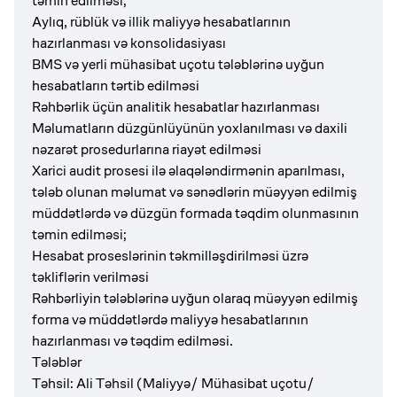
təmin edilməsi;
Aylıq, rüblük və illik maliyyə hesabatlarının
hazırlanması və konsolidasiyası
BMS və yerli mühasibat uçotu tələblərinə uyğun
hesabatların tərtib edilməsi
Rəhbərlik üçün analitik hesabatlar hazırlanması
Məlumatların düzgünlüyünün yoxlanılması və daxili
nəzarət prosedurlarına riayət edilməsi
Xarici audit prosesi ilə əlaqələndirmənin aparılması,
tələb olunan məlumat və sənədlərin müəyyən edilmiş
müddətlərdə və düzgün formada təqdim olunmasının
təmin edilməsi;
Hesabat proseslərinin təkmilləşdirilməsi üzrə
təkliflərin verilməsi
Rəhbərliyin tələblərinə uyğun olaraq müəyyən edilmiş
forma və müddətlərdə maliyyə hesabatlarının
hazırlanması və təqdim edilməsi.
Tələblər
Təhsil: Ali Təhsil (Maliyyə/ Mühasibat uçotu/