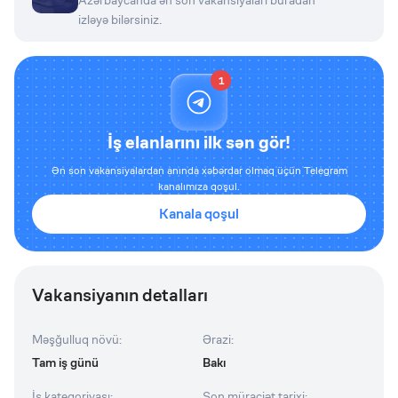
Azərbaycanda ən son vakansiyaları buradan
izləyə bilərsiniz.
1
İş elanlarını ilk sən gör!
Ən son vakansiyalardan anında xəbərdar olmaq üçün Telegram
kanalımıza qoşul.
Kanala qoşul
Vakansiyanın detalları
Məşğulluq növü
:
Ərazi
:
Tam iş günü
Bakı
İş kateqoriyası
:
Son müraciət tarixi
: