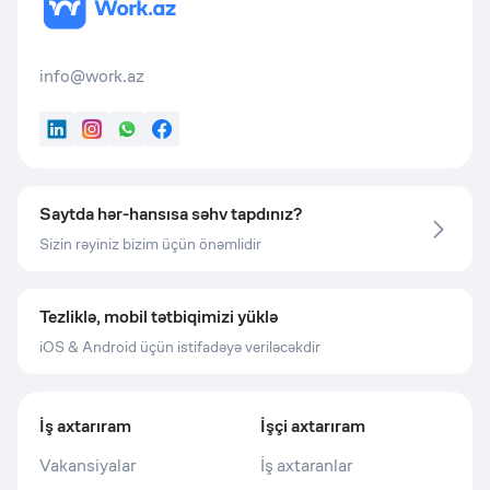
info@work.az
LinkedIn
Instagram
WhatsApp
Facebook
Saytda hər-hansısa səhv tapdınız?
Sizin rəyiniz bizim üçün önəmlidir
Tezliklə, mobil tətbiqimizi yüklə
iOS & Android üçün istifadəyə veriləcəkdir
İş axtarıram
İşçi axtarıram
Vakansiyalar
İş axtaranlar