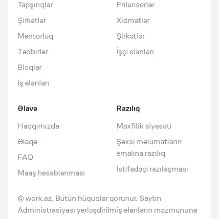
Tapşırıqlar
Frilanserlər
Şirkətlər
Xidmətlər
Mentorluq
Şirkətlər
Tədbirlər
İşçi elanları
Bloqlar
İş elanları
Əlavə
Razılıq
Haqqımızda
Məxfilik siyasəti
Əlaqə
Şəxsi məlumatların
emalına razılıq
FAQ
İstifadəçi razılaşması
Maaş hesablanması
© work.az. Bütün hüquqlar qorunur. Saytın
Administrasiyası yerləşdirilmiş elanların məzmununa