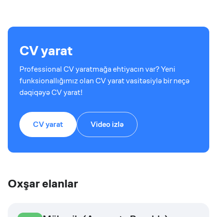
CV yarat
Professional CV yaratmağa ehtiyacın var? Yeni
funksionallığımız olan CV yarat vasitəsiylə bir neçə
dəqiqəyə CV yarat!
CV yarat
Video izlə
Oxşar elanlar