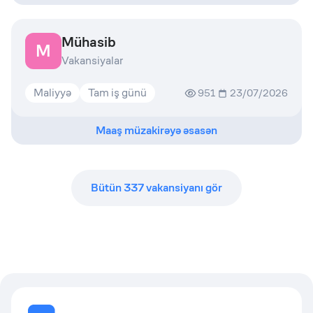
Mühasib
M
Vakansiyalar
Maliyyə
Tam iş günü
951
23/07/2026
Maaş müzakirəyə əsasən
Bütün
337
vakansiyanı gör