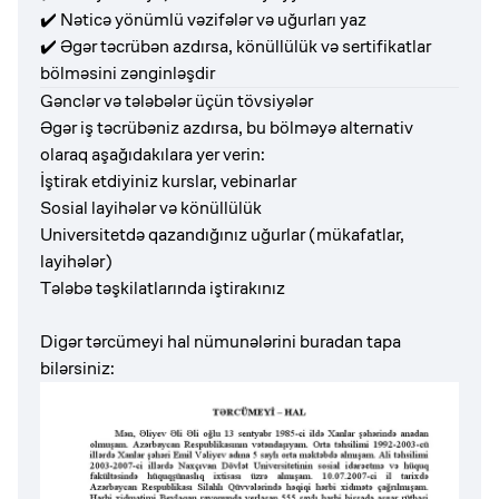
✔️ Nəticə yönümlü vəzifələr və uğurları yaz
✔️ Əgər təcrübən azdırsa, könüllülük və sertifikatlar
bölməsini zənginləşdir
Gənclər və tələbələr üçün tövsiyələr
Əgər iş təcrübəniz azdırsa, bu bölməyə alternativ
olaraq aşağıdakılara yer verin:
İştirak etdiyiniz kurslar, vebinarlar
Sosial layihələr və könüllülük
Universitetdə qazandığınız uğurlar (mükafatlar,
layihələr)
Tələbə təşkilatlarında iştirakınız
Digər tərcümeyi hal nümunələrini buradan tapa
bilərsiniz: