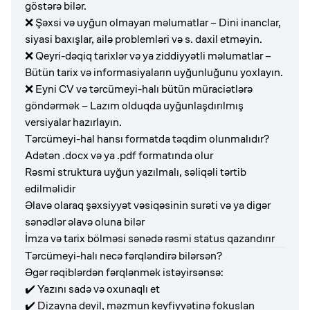
göstərə bilər.
❌ Şəxsi və uyğun olmayan məlumatlar – Dini inanclar,
siyasi baxışlar, ailə problemləri və s. daxil etməyin.
❌ Qeyri-dəqiq tarixlər və ya ziddiyyətli məlumatlar –
Bütün tarix və informasiyaların uyğunluğunu yoxlayın.
❌ Eyni CV və tərcümeyi-halı bütün müraciətlərə
göndərmək – Lazım olduqda uyğunlaşdırılmış
versiyalar hazırlayın.
Tərcümeyi-hal hansı formatda təqdim olunmalıdır?
Adətən .docx və ya .pdf formatında olur
Rəsmi struktura uyğun yazılmalı, səliqəli tərtib
edilməlidir
Əlavə olaraq şəxsiyyət vəsiqəsinin surəti və ya digər
sənədlər əlavə oluna bilər
İmza və tarix bölməsi sənədə rəsmi status qazandırır
Tərcümeyi-halı necə fərqləndirə bilərsən?
Əgər rəqiblərdən fərqlənmək istəyirsənsə:
✔️ Yazını sadə və oxunaqlı et
✔️ Dizayna deyil, məzmun keyfiyyətinə fokuslan