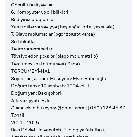
Gönüllü fəaliyyətlər
6. Kompyuter və dil bilikləri
Bildiyiniz proqramlar
Xarici dillər və səviyyə (başlanğıc, orta, yaxşı, əla)
7. Əlavə məlumatlar (əgər zərurət varsa)
Sertifikatlar
Təlim və seminarlar
Tövsiyə edən şəxslər (əlaqə məlumatı ilə)
Tərcümeyi-hal nümunəsi (Sadə)
TƏRCÜMEYİ-HAL
Soyad, ad, ata adı: Hüseynov Elvin Rafiq oğlu
Doğum tarixi: 12 sentyabr 1994-cü il
Doğum yeri: Bakı şəhəri
Ailə vəziyyəti: Evli
Əlaqə:
elvin.huseynov@gmail.com
| (050) 123 45 67
Təhsil
2011 – 2015
Bakı Dövlət Universiteti, Filologiya fakültəsi,