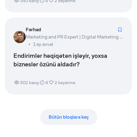
340
baxış
4
2
bəyənmə
Fərhad
Marketing and PR Expert | Digital Marketing Lead | Product Owner | Writer
1 ay əvvəl
Endirimlər həqiqətən işləyir, yoxsa
bizneslər özünü aldadır?
302
baxış
4
2
bəyənmə
Bütün bloqlara keç