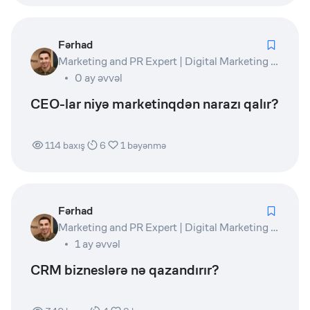
Fərhad
Marketing and PR Expert | Digital Marketing Lead | Product Owner | Writer
0 ay əvvəl
CEO-lar niyə marketinqdən narazı qalır?
114
baxış
6
1
bəyənmə
Fərhad
Marketing and PR Expert | Digital Marketing Lead | Product Owner | Writer
1 ay əvvəl
CRM bizneslərə nə qazandırır?