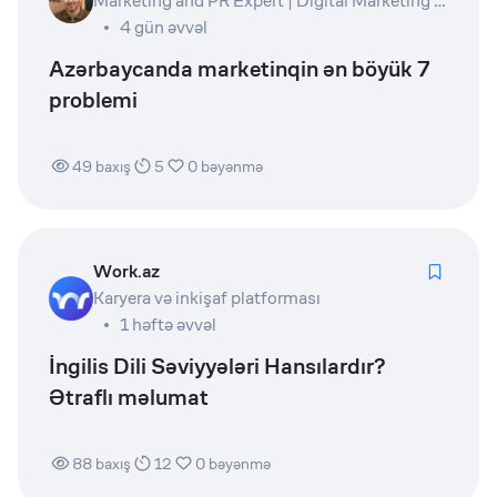
Marketing and PR Expert | Digital Marketing Lead | Product Owner | Writer
4 gün əvvəl
Azərbaycanda marketinqin ən böyük 7
problemi
49
baxış
5
0
bəyənmə
Work.az
Karyera və inkişaf platforması
1 həftə əvvəl
İngilis Dili Səviyyələri Hansılardır?
Ətraflı məlumat
88
baxış
12
0
bəyənmə