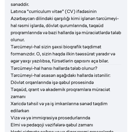
sənəddir.
Latınca “curriculum vitae” (CV) ifadəsinin
Azərbaycan dilindəki qarşılığı kimi işlənən tərcümeyi-
hal rəsmi işlərdə, dövlət qurumlarında, təqaüd
proqramlarında və bəzi hallarda işə müraciətlərdə tələb
olunur.
Tərcümeyi-hal sizin şəxsi bioqrafik təqdimat
formanızdır. O, sizin haqda ilkin təəssürat yaradır və
əgər yaxşı yazılıbsa, fürsətlərin qapısını aça bilər.
Tərcümeyi-hal hansı hallarda tələb olunur?
Tərcümeyi-hal əsasən aşağıdakı hallarda istənilir:
Dövlət orqanlarında işə qəbul prosesində
Təqaüd, qrant və akademik proqramlara müraciət
zamanı
Xaricdə təhsil və ya iş imkanlarına sənəd təqdim
edilərkən
Viza və ya immiqrasiya prosedurlarında
Elmi və pedaqoji vəzifələrə qəbul zamanı
Hərbi xidmətə çağırış və ya digər rəsmi proseslərdə