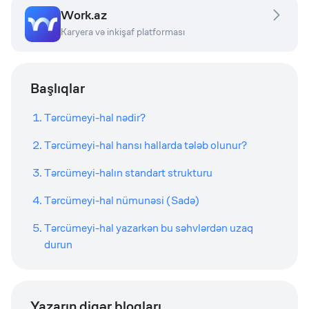
Work.az
Karyera və inkişaf platforması
Başlıqlar
Tərcümeyi-hal nədir?
Tərcümeyi-hal hansı hallarda tələb olunur?
Tərcümeyi-halın standart strukturu
Tərcümeyi-hal nümunəsi (Sadə)
Tərcümeyi-hal yazarkən bu səhvlərdən uzaq
durun
Yazarın digər bloqları