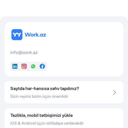
info@work.az
LinkedIn
Instagram
WhatsApp
Facebook
Saytda hər-hansısa səhv tapdınız?
Sizin rəyiniz bizim üçün önəmlidir
Tezliklə, mobil tətbiqimizi yüklə
iOS & Android üçün istifadəyə veriləcəkdir