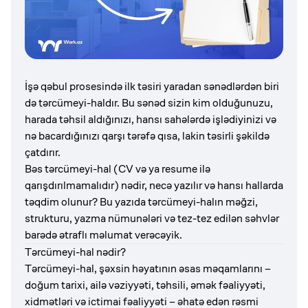
İşə qəbul prosesində ilk təsiri yaradan sənədlərdən biri
də tərcümeyi-haldır. Bu sənəd sizin kim olduğunuzu,
harada təhsil aldığınızı, hansı sahələrdə işlədiyinizi və
nə bacardığınızı qarşı tərəfə qısa, lakin təsirli şəkildə
çatdırır.
Bəs tərcümeyi-hal (CV və ya resume ilə
qarışdırılmamalıdır) nədir, necə yazılır və hansı hallarda
təqdim olunur? Bu yazıda tərcümeyi-halın məğzi,
strukturu, yazma nümunələri və tez-tez edilən səhvlər
barədə ətraflı məlumat verəcəyik.
Tərcümeyi-hal nədir?
Tərcümeyi-hal, şəxsin həyatının əsas məqamlarını –
doğum tarixi, ailə vəziyyəti, təhsili, əmək fəaliyyəti,
xidmətləri və ictimai fəaliyyəti – əhatə edən rəsmi