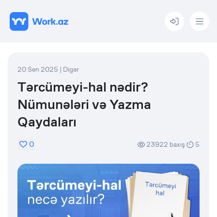
Menu
20 Sen 2025
|
Digər
Tərcümeyi-hal nədir?
Nümunələri və Yazma
Qaydaları
0
23922
baxış
5