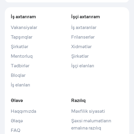
İş axtarıram
İşçi axtarıram
Vakansiyalar
İş axtaranlar
Tapşırıqlar
Frilanserlər
Şirkətlər
Xidmətlər
Mentorluq
Şirkətlər
Tədbirlər
İşçi elanları
Bloqlar
İş elanları
Əlavə
Razılıq
Haqqımızda
Məxfilik siyasəti
Əlaqə
Şəxsi məlumatların
emalına razılıq
FAQ