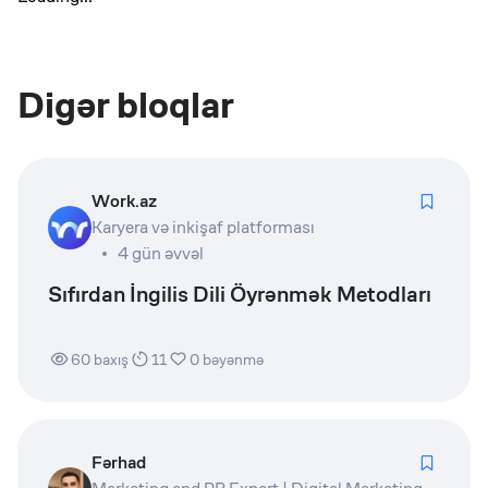
Digər bloqlar
Work.az
Karyera və inkişaf platforması
4 gün əvvəl
Sıfırdan İngilis Dili Öyrənmək Metodları
60
baxış
11
0
bəyənmə
Fərhad