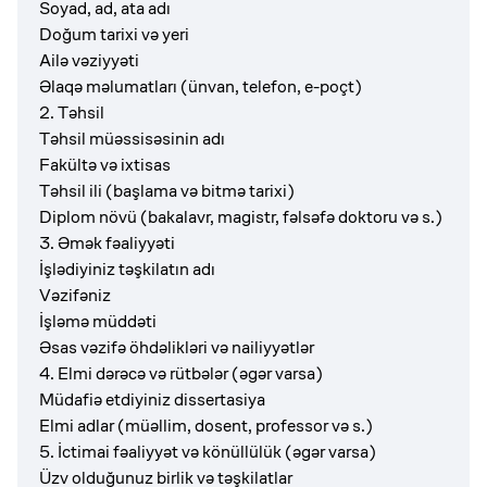
Soyad, ad, ata adı
Doğum tarixi və yeri
Ailə vəziyyəti
Əlaqə məlumatları (ünvan, telefon, e-poçt)
2. Təhsil
Təhsil müəssisəsinin adı
Fakültə və ixtisas
Təhsil ili (başlama və bitmə tarixi)
Diplom növü (bakalavr, magistr, fəlsəfə doktoru və s.)
3. Əmək fəaliyyəti
İşlədiyiniz təşkilatın adı
Vəzifəniz
İşləmə müddəti
Əsas vəzifə öhdəlikləri və nailiyyətlər
4. Elmi dərəcə və rütbələr (əgər varsa)
Müdafiə etdiyiniz dissertasiya
Elmi adlar (müəllim, dosent, professor və s.)
5. İctimai fəaliyyət və könüllülük (əgər varsa)
Üzv olduğunuz birlik və təşkilatlar