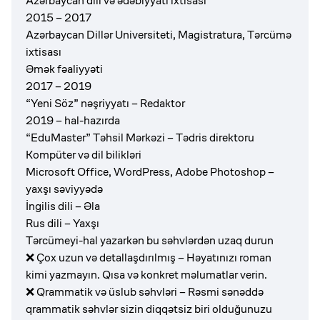
Azərbaycan dili və ədəbiyyatı ixtisası
2015 – 2017
Azərbaycan Dillər Universiteti, Magistratura, Tərcümə
ixtisası
Əmək fəaliyyəti
2017 – 2019
“Yeni Söz” nəşriyyatı – Redaktor
2019 – hal-hazırda
“EduMaster” Təhsil Mərkəzi – Tədris direktoru
Kompüter və dil bilikləri
Microsoft Office, WordPress, Adobe Photoshop –
yaxşı səviyyədə
İngilis dili – Əla
Rus dili – Yaxşı
Tərcümeyi-hal yazarkən bu səhvlərdən uzaq durun
❌ Çox uzun və detallaşdırılmış – Həyatınızı roman
kimi yazmayın. Qısa və konkret məlumatlar verin.
❌ Qrammatik və üslub səhvləri – Rəsmi sənəddə
qrammatik səhvlər sizin diqqətsiz biri olduğunuzu