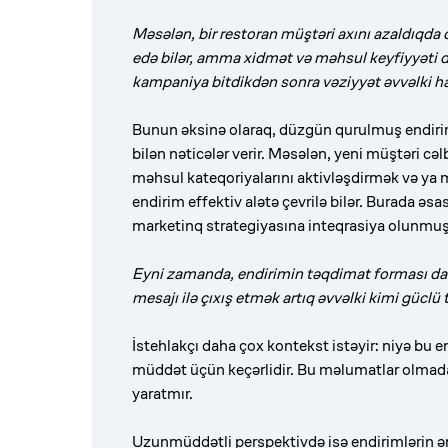
Məsələn, bir restoran müştəri axını azaldıqda 
edə bilər, amma xidmət və məhsul keyfiyyəti 
kampaniya bitdikdən sonra vəziyyət əvvəlki hal
Bunun əksinə olaraq, düzgün qurulmuş endirim
bilən nəticələr verir. Məsələn, yeni müştəri cə
məhsul kateqoriyalarını aktivləşdirmək və ya 
endirim effektiv alətə çevrilə bilər. Burada ə
marketinq strategiyasına inteqrasiya olunmuş 
Eyni zamanda, endirimin təqdimat forması da o
mesajı ilə çıxış etmək artıq əvvəlki kimi güclü t
İstehlakçı daha çox kontekst istəyir: niyə bu e
müddət üçün keçərlidir. Bu məlumatlar olmadan
yaratmır.
Uzunmüddətli perspektivdə isə endirimlərin ən