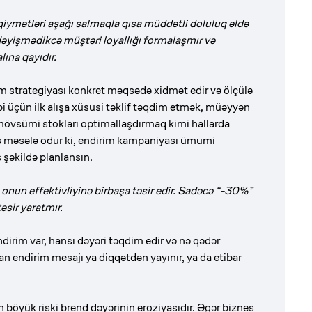
qiymətləri aşağı salmaqla qısa müddətli doluluq əldə
dəyişmədikcə müştəri loyallığı formalaşmır və
ına qayıdır.
 strategiyası konkret məqsədə xidmət edir və ölçülə
lbi üçün ilk alışa xüsusi təklif təqdim etmək, müəyyən
mövsümi stokları optimallaşdırmaq kimi hallarda
sas məsələ odur ki, endirim kampaniyası ümumi
şəkildə planlansın.
nun effektivliyinə birbaşa təsir edir. Sadəcə “-30%”
əsir yaratmır.
ndirim var, hansı dəyəri təqdim edir və nə qədər
 endirim mesajı ya diqqətdən yayınır, ya da etibar
 böyük riski brend dəyərinin eroziyasıdır. Əgər biznes