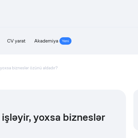
CV yarat
Akademiya
Yeni
, yoxsa bizneslər özünü aldadır?
işləyir, yoxsa bizneslər