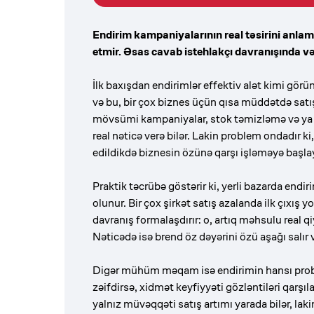
Endirim kampaniyalarının real təsirini anl
etmir. Əsas cavab istehlakçı davranışında və
İlk baxışdan endirimlər effektiv alət kimi görün
və bu, bir çox biznes üçün qısa müddətdə satı
mövsümi kampaniyalar, stok təmizləmə və ya y
real nəticə verə bilər. Lakin problem ondadır k
edildikdə biznesin özünə qarşı işləməyə başlay
Praktik təcrübə göstərir ki, yerli bazarda endi
olunur. Bir çox şirkət satış azalanda ilk çıxış y
davranış formalaşdırır: o, artıq məhsulu real 
Nəticədə isə brend öz dəyərini özü aşağı salır
Digər mühüm məqam isə endirimin hansı probl
zəifdirsə, xidmət keyfiyyəti gözləntiləri qarş
yalnız müvəqqəti satış artımı yarada bilər, lak