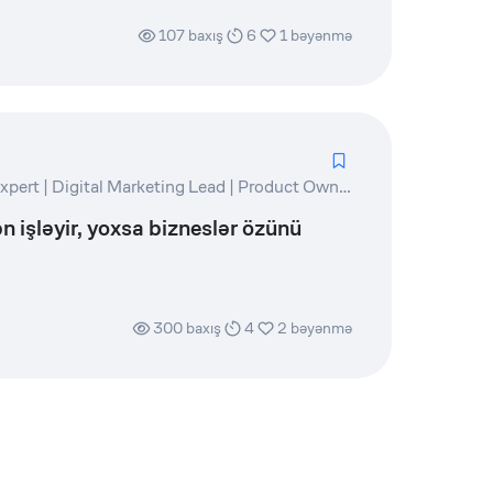
107
baxış
6
1
bəyənmə
Marketing and PR Expert | Digital Marketing Lead | Product Owner | Writer
n işləyir, yoxsa bizneslər özünü
300
baxış
4
2
bəyənmə