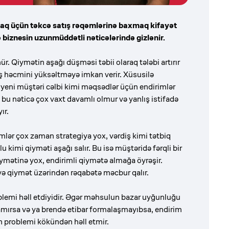
amaq üçün təkcə satış rəqəmlərinə baxmaq kifayət
 biznesin uzunmüddətli nəticələrində gizlənir.
ür. Qiymətin aşağı düşməsi təbii olaraq tələbi artırır
ş həcmini yüksəltməyə imkan verir. Xüsusilə
eni müştəri cəlbi kimi məqsədlər üçün endirimlər
i, bu nəticə çox vaxt davamlı olmur və yanlış istifadə
ır.
rimlər çox zaman strategiya yox, vərdiş kimi tətbiq
olu kimi qiyməti aşağı salır. Bu isə müştəridə fərqli bir
qiymətinə yox, endirimli qiymətə almağa öyrəşir.
 və qiymət üzərindən rəqabətə məcbur qalır.
emi həll etdiyidir. Əgər məhsulun bazar uyğunluğu
ılamırsa və ya brendə etibar formalaşmayıbsa, endirim
in problemi kökündən həll etmir.