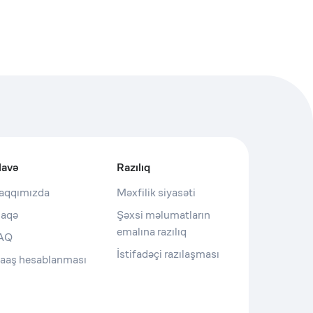
lavə
Razılıq
aqqımızda
Məxfilik siyasəti
laqə
Şəxsi məlumatların
emalına razılıq
AQ
İstifadəçi razılaşması
aaş hesablanması