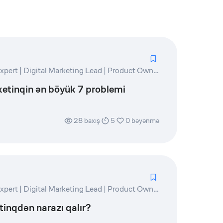
Marketing and PR Expert | Digital Marketing Lead | Product Owner | Writer
tinqin ən böyük 7 problemi
28
baxış
5
0
bəyənmə
Marketing and PR Expert | Digital Marketing Lead | Product Owner | Writer
inqdən narazı qalır?