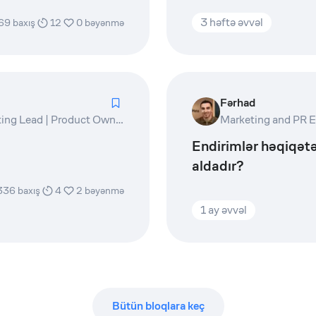
3 həftə əvvəl
69
baxış
12
0
bəyənmə
Fərhad
Marketing and PR Expert | Digital Marketing Lead | Product Owner | Writer
Endirimlər həqiqətə
aldadır?
336
baxış
4
2
bəyənmə
1 ay əvvəl
Bütün bloqlara keç