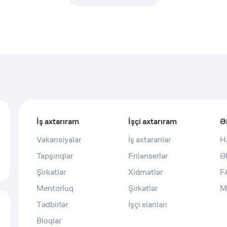
İş axtarıram
İşçi axtarıram
Ə
Vakansiyalar
İş axtaranlar
H
Tapşırıqlar
Frilanserlər
Ə
Şirkətlər
Xidmətlər
F
Mentorluq
Şirkətlər
M
Tədbirlər
İşçi elanları
Bloqlar