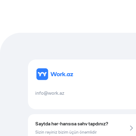
info@work.az
Saytda hər-hansısa səhv tapdınız?
Sizin rəyiniz bizim üçün önəmlidir