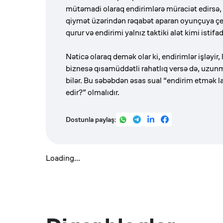
mütəmadi olaraq endirimlərə müraciət edirsə, 
qiymət üzərindən rəqabət aparan oyunçuya çevi
qurur və endirimi yalnız taktiki alət kimi istifad
Nəticə olaraq demək olar ki, endirimlər işləyir,
biznesə qısamüddətli rahatlıq versə də, uzun
bilər. Bu səbəbdən əsas sual “endirim etmək 
edir?” olmalıdır.
Dostunla paylaş:
Loading...