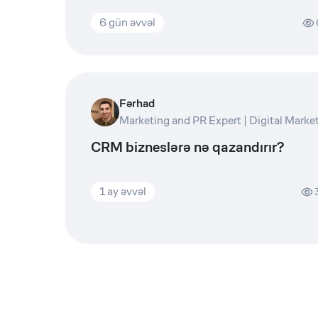
6 gün əvvəl
Fərhad
CRM bizneslərə nə qazandırır?
1 ay əvvəl