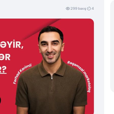
299
baxış
4