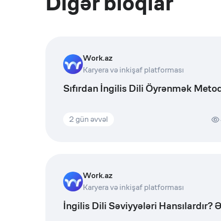
Digər bloqlar
Work.az
Karyera və inkişaf platforması
Sıfırdan İngilis Dili Öyrənmək Metod
2 gün əvvəl
Work.az
Karyera və inkişaf platforması
İngilis Dili Səviyyələri Hansılardır?