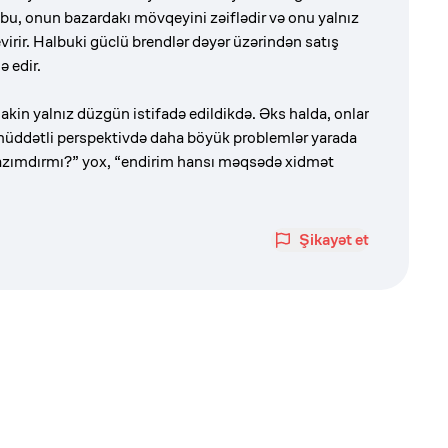
bu, onun bazardakı mövqeyini zəiflədir və onu yalnız
rir. Halbuki güclü brendlər dəyər üzərindən satış
ə edir.
 lakin yalnız düzgün istifadə edildikdə. Əks halda, onlar
müddətli perspektivdə daha böyük problemlər yarada
lazımdırmı?” yox, “endirim hansı məqsədə xidmət
Şikayət et