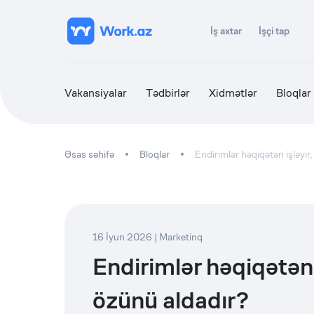
İş axtar
İşçi tap
Vakansiyalar
Tədbirlər
Xidmətlər
Bloqlar
Əsas səhifə
Bloqlar
Endirimlər həqiqətən işləyir
16 İyun 2026
|
Marketinq
Endirimlər həqiqətən 
özünü aldadır?