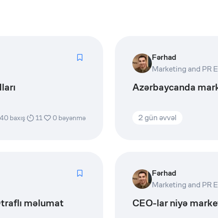
Fərhad
ları
Azərbaycanda marke
2 gün əvvəl
40
baxış
11
0
bəyənmə
Fərhad
 Ətraflı məlumat
CEO-lar niyə market