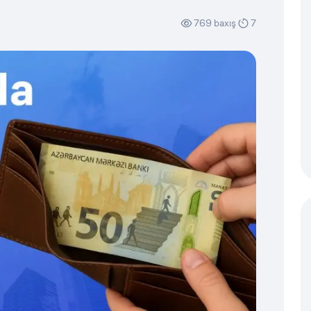
769
baxış
7