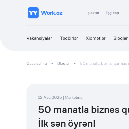
İş axtar
İşçi tap
Vakansiyalar
Tədbirlər
Xidmətlər
Bloqlar
Əsas səhifə
Bloqlar
50 manatla biznes qurmaq
12 Avq 2025
|
Marketinq
50 manatla biznes
İlk sən öyrən!