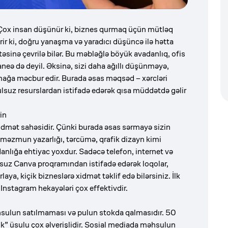
x insan düşünür ki, biznes qurmaq üçün mütləq
r ki, doğru yanaşma və yaradıcı düşüncə ilə hətta
sinə çevrilə bilər. Bu məbləğlə böyük avadanlıq, ofis
neə də deyil. Əksinə, sizi daha ağıllı düşünməyə,
ağa məcbur edir. Burada əsas məqsəd – xərcləri
uz resurslardan istifadə edərək qısa müddətdə gəlir
in
idmət sahəsidir. Çünki burada əsas sərmayə sizin
i, məzmun yazarlığı, tərcümə, qrafik dizayn kimi
danlığa ehtiyac yoxdur. Sadəcə telefon, internet və
lsuz Canva proqramından istifadə edərək loqolar,
aya, kiçik bizneslərə xidmət təklif edə bilərsiniz. İlk
Instagram hekayələri çox effektivdir.
əhsulun satılmaması və pulun stokda qalmasıdır. 50
tok” üsulu çox əlverişlidir. Sosial mediada məhsulun