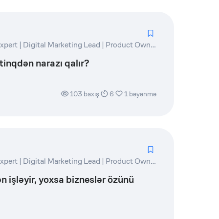
Marketing and PR Expert | Digital Marketing Lead | Product Owner | Writer
inqdən narazı qalır?
103
baxış
6
1
bəyənmə
Marketing and PR Expert | Digital Marketing Lead | Product Owner | Writer
n işləyir, yoxsa bizneslər özünü