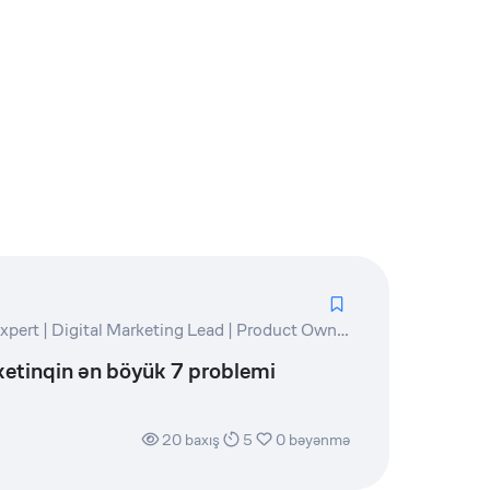
Marketing and PR Expert | Digital Marketing Lead | Product Owner | Writer
tinqin ən böyük 7 problemi
20
baxış
5
0
bəyənmə