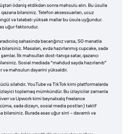
z müştəri ödəniş etdikdən sonra məhsulu alın. Bu üsulla
i qazana bilərsiniz. Telefon aksessuarları, ucuz
üngül və tələbatı yüksək mallar bu üsula uyğundur.
as uğur faktorudur.
aradıcılıq sahəsində bacarığınız varsa, 50 manatla
a bilərsiniz. Məsələn, evdə hazırlanmış cupcake, sadə
rli şamlar. İlk məhsulları dost-tanışa satar, qazancı
ilərsiniz. Sosial mediada “məhdud sayda hazırlanıb”
rır və məhsulun dəyərini yüksəldir.
güclü silahdır. YouTube və TikTok kimi platformalarda
la izləyici toplamaq mümkündür. Bu izləyicilər zamanla
Fiverr və Upwork kimi beynəlxalq freelance
cümə, sadə dizayn, sosial media postları) təklif
a bilərsiniz. Burada əsas uğur sirri – davamlı və