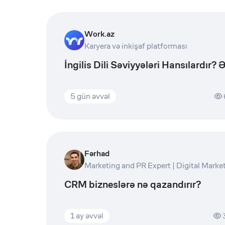
Work.az
Karyera və inkişaf platforması
İngilis Dili Səviyyələri Hansılardır?
5 gün əvvəl
Fərhad
CRM bizneslərə nə qazandırır?
1 ay əvvəl