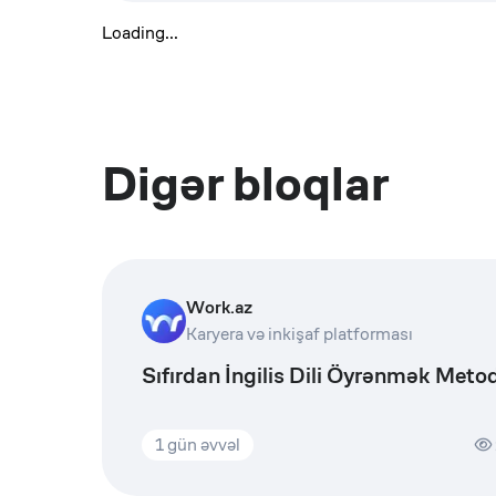
Loading...
Digər bloqlar
Work.az
Karyera və inkişaf platforması
Sıfırdan İngilis Dili Öyrənmək Metod
1 gün əvvəl