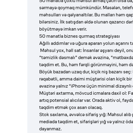
50 manatla çoxlu məhsul almaq çətin olsa da, a
sərmayə qoymaq mümkündür. Məsələn, telefon ş
məhsulları və qəlyanaltılar. Bu malları həm q
bilərsiniz. İlk satışdan əldə olunan qazancı d
böyütməyə imkan verir.
50 manatla biznes qurmaq strategiyası
Ağıllı addımlar və uğura aparan yolun açarını 
Məhsul yox, həll sat: İnsanlar əşyanı deyil, on
“təmizlik dəsmalı” demək əvəzinə, “mətbəxdə 
təqdim et. Bu, həm fərqli görünməyini, həm də
Böyük bazadan uzaq dur, kiçik niş bazanı seç
rəqabətli, amma daimi müştərisi olan kiçik bi
əvəzinə yalnız “iPhone üçün minimal dizaynlı qı
Müştəri axtarma, mövcud icmalara daxil ol: Fa
artıq potensial alıcılar var. Orada aktiv ol, fay
təqdim etmək çox asan olacaq.
Stok saxlama, əvvəlcə sifariş yığ: Məhsul alı
mediada təqdim et, sifarişləri yığ və yalnız ödə
dayanmaz.