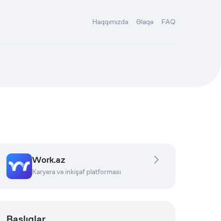
Haqqımızda
Əlaqə
FAQ
Work.az
Karyera və inkişaf platforması
Başlıqlar