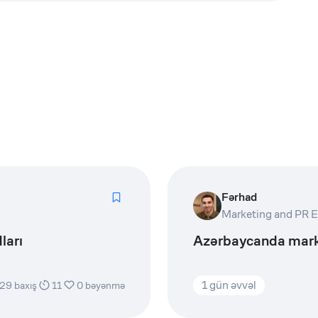
Fərhad
ları
Azərbaycanda marke
1 gün əvvəl
29
baxış
11
0
bəyənmə