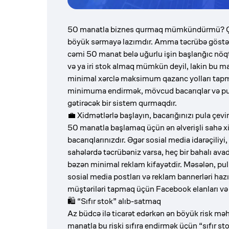
50 manatla biznes qurmaq mümkündürmü? Ço
böyük sərmayə lazımdır. Amma təcrübə göstəri
cəmi 50 manat belə uğurlu işin başlanğıc nöqtə
və ya iri stok almaq mümkün deyil, lakin bu ma
minimal xərclə maksimum qazanc yolları tapm
minimuma endirmək, mövcud bacarıqlar və puls
gətirəcək bir sistem qurmaqdır.
💼 Xidmətlərlə başlayın, bacarığınızı pula çevir
50 manatla başlamaq üçün ən əlverişli sahə x
bacarıqlarınızdır. Əgər sosial media idarəçiliy
sahələrdə təcrübəniz varsa, heç bir bahalı ava
bəzən minimal reklam kifayətdir. Məsələn, pu
sosial media postları və reklam bannerləri hazırl
müştəriləri tapmaq üçün Facebook elanları və 
🛍 “Sıfır stok” alıb-satmaq
Az büdcə ilə ticarət edərkən ən böyük risk m
manatla bu riski sıfıra endirmək üçün “sıfır s