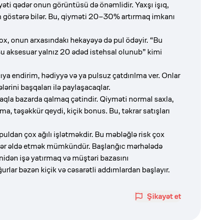
yyəti qədər onun görüntüsü də önəmlidir. Yaxşı işıq,
m göstərə bilər. Bu, qiyməti 20–30% artırmaq imkanı
ox, onun arxasındakı hekayəyə də pul ödəyir. “Bu
“Bu aksesuar yalnız 20 ədəd istehsal olunub” kimi
lıcıya endirim, hədiyyə və ya pulsuz çatdırılma ver. Onlar
ərini başqaları ilə paylaşacaqlar.
aqla bazarda qalmaq çətindir. Qiyməti normal saxla,
a, təşəkkür qeydi, kiçik bonus. Bu, təkrar satışları
ldan çox ağılı işlətməkdir. Bu məbləğlə risk çox
cələr əldə etmək mümkündür. Başlanğıc mərhələdə
nidən işə yatırmaq və müştəri bazasını
rlar bəzən kiçik və cəsarətli addımlardan başlayır.
Şikayət et