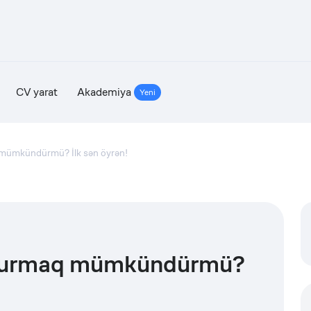
CV yarat
Akademiya
Yeni
 mümkündürmü? İlk sən öyrən!
 qurmaq mümkündürmü?