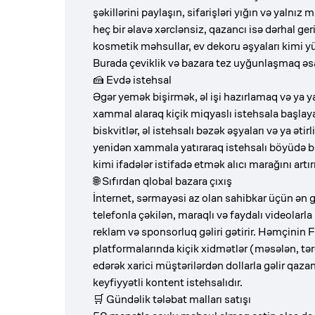
şəkillərini paylaşın, sifarişləri yığın və yalnı
heç bir əlavə xərclənsiz, qazancı isə dərhal ger
kosmetik məhsullar, ev dekoru əşyaları kimi y
Burada çeviklik və bazara tez uyğunlaşmaq əs
🍰 Evdə istehsal
Əgər yemək bişirmək, əl işi hazırlamaq və ya y
xammal alaraq kiçik miqyaslı istehsala başlay
biskvitlər, əl istehsalı bəzək əşyaları və ya əti
yenidən xammala yatıraraq istehsalı böyüdə b
kimi ifadələr istifadə etmək alıcı marağını artı
🌐 Sıfırdan qlobal bazara çıxış
İnternet, sərmayəsi az olan sahibkar üçün ən 
telefonla çəkilən, maraqlı və faydalı videolar
reklam və sponsorluq gəliri gətirir. Həmçinin 
platformalarında kiçik xidmətlər (məsələn, tər
edərək xarici müştərilərdən dollarla gəlir qazan
keyfiyyətli kontent istehsalıdır.
🛒 Gündəlik tələbat malları satışı