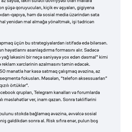
z sayda, lakin sürətli dövriyyəsi olan mallara
üşə qoruyucuları, kiçik ev əşyaları, gigiyena
apıdan-qapıya, həm də sosial media üzərindən sata
ərhal yenidən mal almağa yönəltmək, işi tədricən
tapmaq üçün bu strategiyalardan istifadə edə bilərsən.
un həyatlarını asanlaşdırma formasını alır. Sadəcə
yağ ləkəsini bir neçə saniyəyə yox edən dəsmal” kimi
 reklam xərclərinin azalmasını təmin edəcək.
: 50 manatla hər kəsə satmaq çalışmaq əvəzinə, az
r seqmentə fokuslan. Məsələn, “telefon aksessuarları”
zılı örtüklər”.
cebook qrupları, Telegram kanalları və forumlarda
dalı məsləhətlər ver, inam qazan. Sonra təkliflərini
b pulunu stokda bağlamaq əvəzinə, əvvəlcə sosial
niş gəldikdən sonra al. Risk sıfıra enər, pulun boş