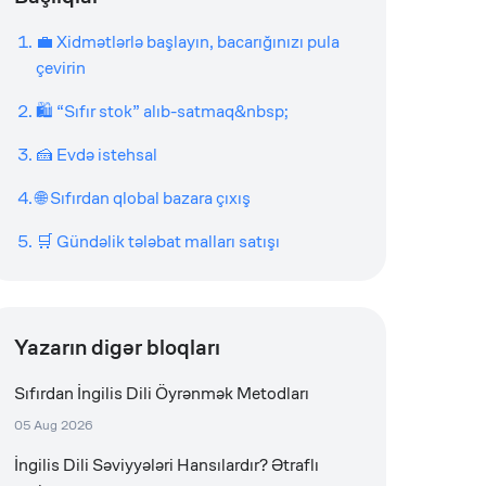
💼 Xidmətlərlə başlayın, bacarığınızı pula
çevirin
🛍 “Sıfır stok” alıb-satmaq&nbsp;
🍰 Evdə istehsal
🌐 Sıfırdan qlobal bazara çıxış
🛒 Gündəlik tələbat malları satışı
Yazarın digər bloqları
Sıfırdan İngilis Dili Öyrənmək Metodları
05 Aug 2026
İngilis Dili Səviyyələri Hansılardır? Ətraflı