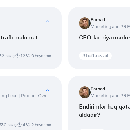
Fərhad
 Ətraflı məlumat
CEO-lar niyə market
3 həftə əvvəl
62
baxış
12
0
bəyənmə
Fərhad
Marketing and PR Expert | Digital Marketing Lead | Product Owner | Writer
Endirimlər həqiqətə
aldadır?
330
baxış
4
2
bəyənmə