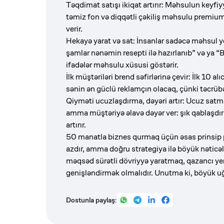
Təqdimat satışı ikiqat artırır: Məhsulun keyfi
təmiz fon və diqqətli çəkiliş məhsulu premiu
verir.
Hekayə yarat və sat: İnsanlar sadəcə məhsul y
şamlar nənəmin resepti ilə hazırlanıb” və ya 
ifadələr məhsulu xüsusi göstərir.
İlk müştəriləri brend səfirlərinə çevir: İlk 10 a
sənin ən güclü reklamçın olacaq, çünki təcrübəl
Qiyməti ucuzlaşdırma, dəyəri artır: Ucuz satm
amma müştəriyə əlavə dəyər ver: şık qablaşdırm
artırır.
50 manatla biznes qurmaq üçün əsas prinsip pu
azdır, amma doğru strategiya ilə böyük nəti
məqsəd sürətli dövriyyə yaratmaq, qazancı ye
genişləndirmək olmalıdır. Unutma ki, böyük uğu
Dostunla paylaş: