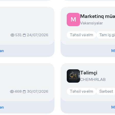
Marketinq müəl
M
Vakansiyalar
Təhsil və elm
Tam iş 
531
24/07/2026
ən
M
Təlimçi
CHEMHRLAB
Təhsil və elm
Sərbəst
468
30/07/2026
ən
M