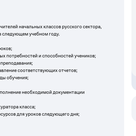
ителей начальных классов русского сектора,
в следующем учебном году.
роков;
ых потребностей и способностей учеников;
 преподавания;
авление соответствующих отчетов;
ды обучения;
заполнение необходимой документации
уратора класса;
сурсов для уроков следующего дня;