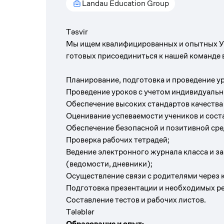
Landau Education Group
Təsvir
Мы ищем квалифицированных и опытных Уч
готовых присоединиться к нашей команде 
Планирование, подготовка и проведение у
Проведение уроков с учетом индивидуальн
Обеспечение высоких стандартов качества
Оценивание успеваемости учеников и сост
Обеспечение безопасной и позитивной сре
Проверка рабочих тетрадей;
Ведение электронного журнала класса и 
(ведомости, дневники);
Осуществление связи с родителями через к
Подготовка презентации и необходимых ре
Составление тестов и рабочих листов.
Tələblər
Образование и опыт: