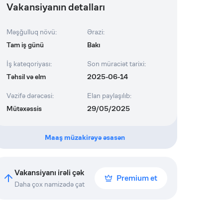
Vakansiyanın detalları
Məşğulluq növü
:
Ərazi
:
Tam iş günü
Bakı
İş kateqoriyası
:
Son müraciət tarixi
:
Təhsil və elm
2025-06-14
Vəzifə dərəcəsi
:
Elan paylaşılıb
:
Mütəxəssis
29/05/2025
Maaş müzakirəyə əsasən
Vakansiyanı irəli çək
Premium et
Daha çox namizədə çat