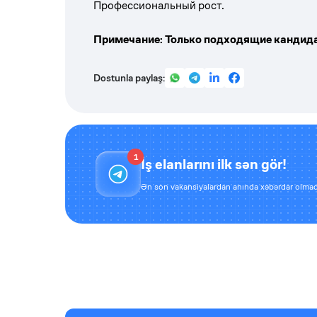
Профессиональный рост.
Примечание: Только подходящие кандида
Dostunla paylaş:
1
İş elanlarını ilk sən gör!
Ən son vakansiyalardan anında xəbərdar olmaq