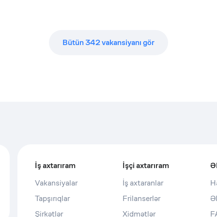
Bütün
342
vakansiyanı gör
İş axtarıram
İşçi axtarıram
Ə
Vakansiyalar
İş axtaranlar
H
Tapşırıqlar
Frilanserlər
Ə
Şirkətlər
Xidmətlər
F