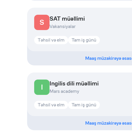
SAT müəllimi
S
Vakansiyalar
Təhsil və elm
Tam iş günü
Maaş müzakirəyə əsas
Ingilis dili müəllimi
I
Mars academy
Təhsil və elm
Tam iş günü
Maaş müzakirəyə əsas