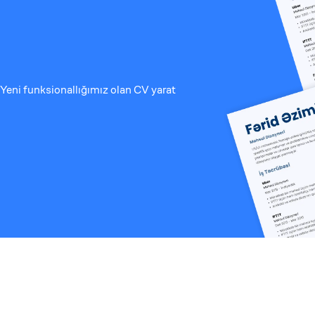
Yeni funksionallığımız olan CV yarat