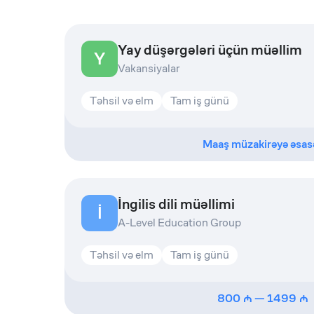
Yay düşərgələri üçün müəllim
Y
Vakansiyalar
Təhsil və elm
Tam iş günü
Maaş müzakirəyə əsas
İngilis dili müəllimi
İ
A-Level Education Group
Təhsil və elm
Tam iş günü
800
—
1499