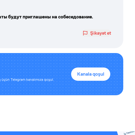
ты будут приглашены на собеседование.
Şikayət et
Kanala qoşul
 üçün Telegram kanalımıza qoşul.