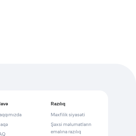
lavə
Razılıq
aqqımızda
Məxfilik siyasəti
laqə
Şəxsi məlumatların
emalına razılıq
AQ