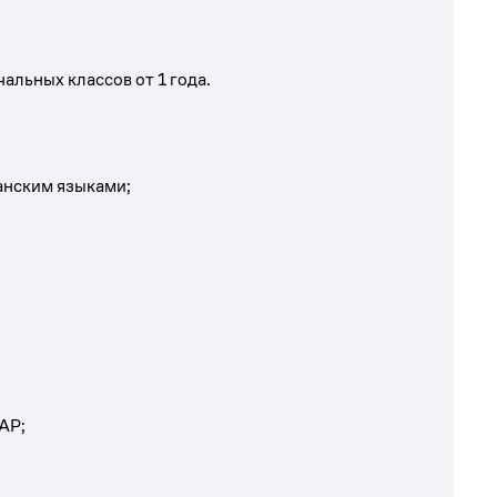
чальных классов
от 1 года.
анским языками;
АР;