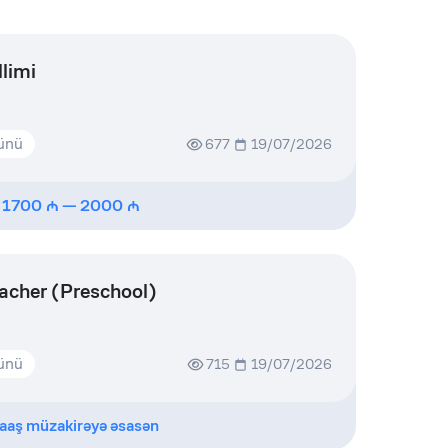
limi
günü
677
19/07/2026
1700
—
2000
acher (Preschool)
günü
715
19/07/2026
aaş müzakirəyə əsasən