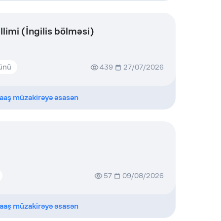
limi (İngilis bölməsi)
günü
439
27/07/2026
aaş müzakirəyə əsasən
57
09/08/2026
aaş müzakirəyə əsasən