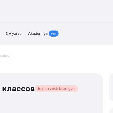
CV yarat
Akademiya
Yeni
лассов
 классов
Elanın vaxtı bitmişdir