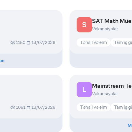
SAT Math Müəl
S
Vakansiyalar
Təhsil və elm
Tam iş 
1150
13/07/2026
ən
Mainstream Te
L
Vakansiyalar
Təhsil və elm
Tam iş 
1081
13/07/2026
M