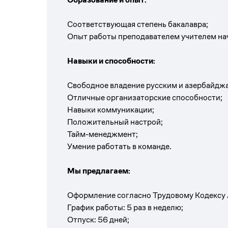
Соответствующая степень бакалавра;
Опыт работы преподавателем у
чителем на
Навыки и способности:
Свободное владение русским и азербайдж
Отличные организаторские способности;
Навыки коммуникации;
Положительный настрой;
Тайм-менеджмент;
Умение работать в команде.
Мы предлагаем:
Оформление согласно Трудовому Кодексу 
График работы: 5 раз в неделю;
Отпуск: 56 дней;