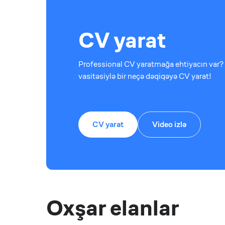
CV yarat
Professional CV yaratmağa ehtiyacın var? 
vasitəsiylə bir neçə dəqiqəyə CV yarat!
CV yarat
Video izlə
Oxşar elanlar