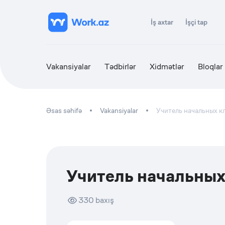
İş axtar
İşçi tap
Vakansiyalar
Tədbirlər
Xidmətlər
Bloqlar
Əsas səhifə
Vakansiyalar
Учитель начальных к
Учитель начальных
330
baxış