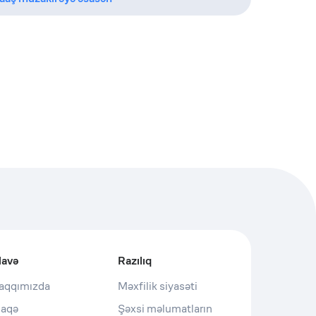
lavə
Razılıq
aqqımızda
Məxfilik siyasəti
laqə
Şəxsi məlumatların