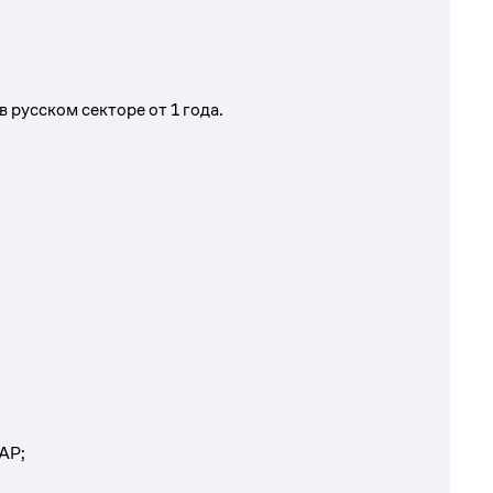
в русском секторе от 1 года.
АР;