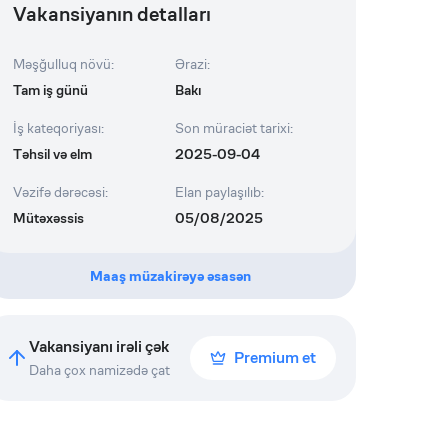
Vakansiyanın detalları
Məşğulluq növü
:
Ərazi
:
Tam iş günü
Bakı
İş kateqoriyası
:
Son müraciət tarixi
:
Təhsil və elm
2025-09-04
Vəzifə dərəcəsi
:
Elan paylaşılıb
:
Mütəxəssis
05/08/2025
Maaş müzakirəyə əsasən
Vakansiyanı irəli çək
Premium et
Daha çox namizədə çat