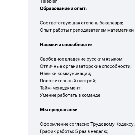
Tələblər
Образование и опыт:
Соответствующая степень бакалавра;
Опыт работы преподавателем
математики
Навыки и способности:
Свободное владение русским языком;
Отличные организаторские способности;
Навыки коммуникации;
Положительный настрой;
Тайм-менеджмент;
Умение работать в команде.
Мы предлагаем:
Оформление согласно Трудовому Кодексу 
График работы: 5 раз в неделю;