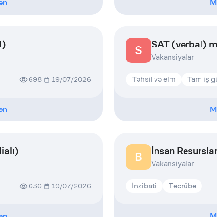
ən
M
l)
SAT (verbal) m
S
Vakansiyalar
Təhsil və elm
Tam iş 
698
19/07/2026
ən
M
ialı)
İnsan Resurslar
B
Vakansiyalar
İnzibati
Təcrübə
636
19/07/2026
ən
M