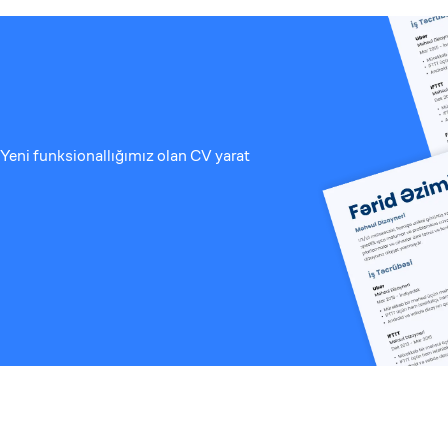
Yeni funksionallığımız olan CV yarat