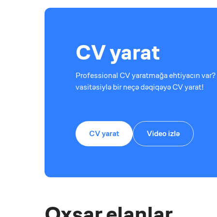
CV yarat
Professional CV yaratmağa ehtiyacın var? 
vasitəsiylə bir neçə dəqiqəyə CV yarat!
CV yarat
Video izlə
Oxşar elanlar