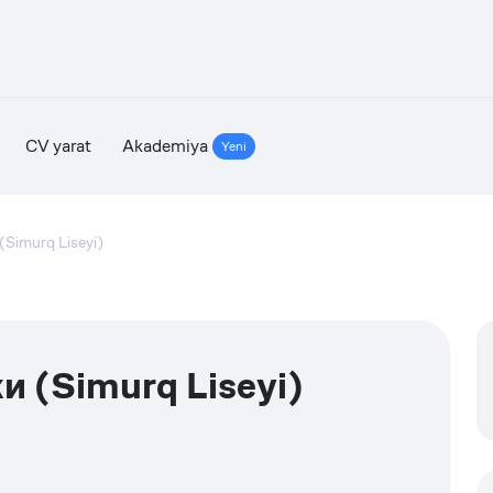
CV yarat
Akademiya
Yeni
Simurq Liseyi)
 (Simurq Liseyi)