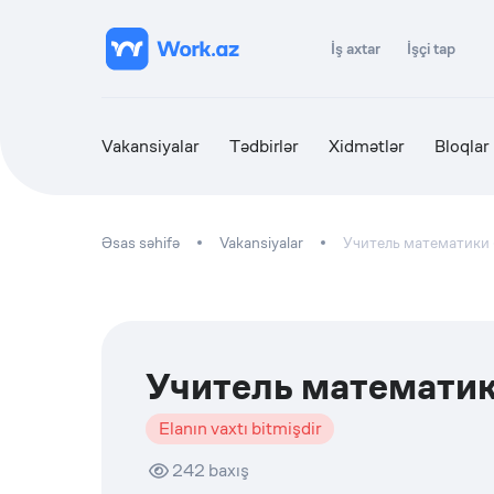
İş axtar
İşçi tap
Vakansiyalar
Tədbirlər
Xidmətlər
Bloqlar
Əsas səhifə
Vakansiyalar
Учитель математики (
Учитель математики
Elanın vaxtı bitmişdir
242
baxış