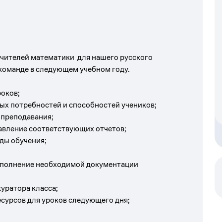
Учителей
математики
для нашего русского
 команде в следующем учебном году.
роков;
ых потребностей и способностей учеников;
 преподавания;
авление соответствующих отчетов;
ды обучения;
заполнение необходимой документации
уратора класса;
сурсов для уроков следующего дня;