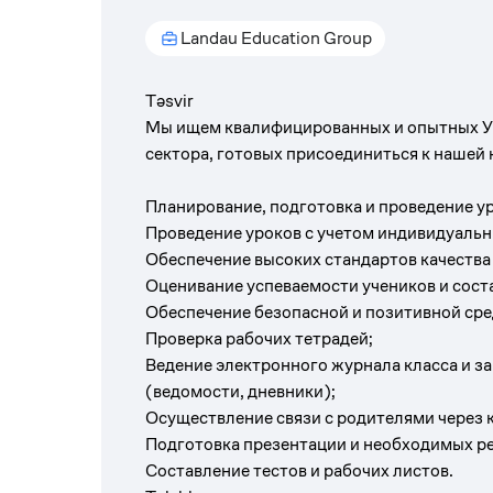
Landau Education Group
Təsvir
Мы ищем квалифицированных и опытных 
сектора, готовых присоединиться к нашей
Планирование, подготовка и проведение у
Проведение уроков с учетом индивидуальн
Обеспечение высоких стандартов качества
Оценивание успеваемости учеников и сост
Обеспечение безопасной и позитивной сре
Проверка рабочих тетрадей;
Ведение электронного журнала класса и 
(ведомости, дневники);
Осуществление связи с родителями через к
Подготовка презентации и необходимых ре
Составление тестов и рабочих листов.