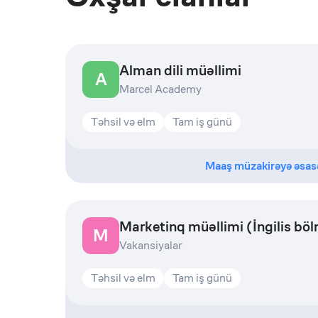
Alman dili müəllimi
A
Marcel Academy
Təhsil və elm
Tam iş günü
Maaş müzakirəyə əsas
Marketinq müəllimi (İngilis bö
M
Vakansiyalar
Təhsil və elm
Tam iş günü