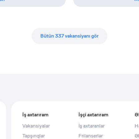
Bütün
337
vakansiyanı gör
İş axtarıram
İşçi axtarıram
Ə
Vakansiyalar
İş axtaranlar
H
Tapşırıqlar
Frilanserlər
Ə