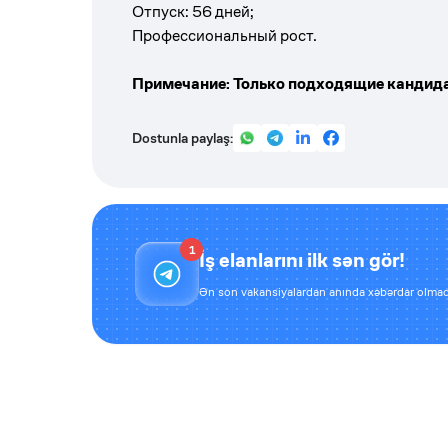
Отпуск: 56 дней;
Профессиональный рост.
Примечание: Только подходящие кандида
Dostunla paylaş:
1
İş elanlarını ilk sən gör!
Ən son vakansiyalardan anında xəbərdar olmaq