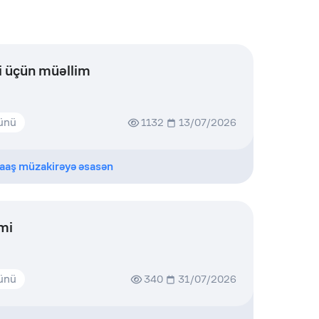
i üçün müəllim
günü
1132
13/07/2026
aaş müzakirəyə əsasən
mi
günü
340
31/07/2026