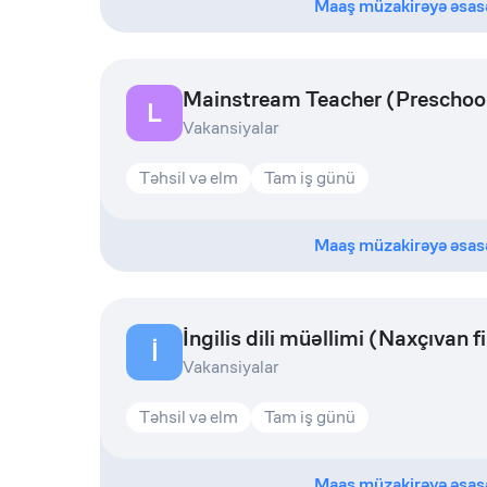
Maaş müzakirəyə əsas
Mainstream Teacher (Preschoo
L
Vakansiyalar
Təhsil və elm
Tam iş günü
Maaş müzakirəyə əsas
İngilis dili müəllimi (Naxçıvan fil
İ
Vakansiyalar
Təhsil və elm
Tam iş günü
Maaş müzakirəyə əsas