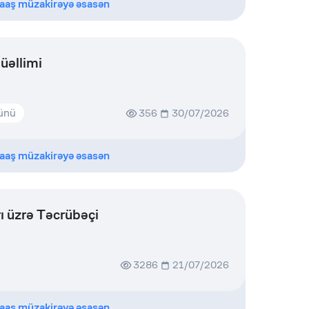
aaş müzakirəyə əsasən
üəllimi
günü
356
30/07/2026
aaş müzakirəyə əsasən
ı üzrə Təcrübəçi
3286
21/07/2026
aaş müzakirəyə əsasən