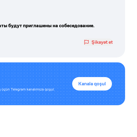
ты будут приглашены на собеседование.
Şikayət et
Kanala qoşul
 üçün Telegram kanalımıza qoşul.