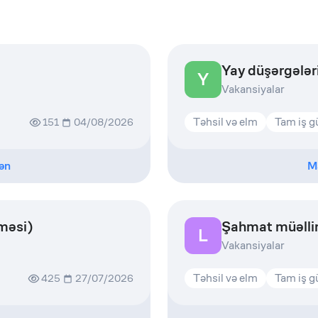
Yay düşərgələr
Y
Vakansiyalar
Təhsil və elm
Tam iş 
151
04/08/2026
ən
M
lməsi)
Şahmat müəlli
L
Vakansiyalar
Təhsil və elm
Tam iş 
425
27/07/2026