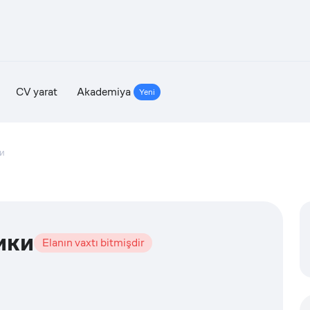
CV yarat
Akademiya
Yeni
и
ики
Elanın vaxtı bitmişdir