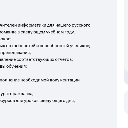
чителей информатики для нашего русского
 команде в следующем учебном году.
роков;
ых потребностей и способностей учеников;
 преподавания;
авление соответствующих отчетов;
ды обучения;
заполнение необходимой документации
уратора класса;
сурсов для уроков следующего дня;