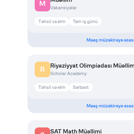
M
Vakansiyalar
Təhsil və elm
Tam iş günü
Maaş müzakirəyə əsas
Riyaziyyat Olimpiadası Müəlli
R
Scholar Academy
Təhsil və elm
Sərbəst
Maaş müzakirəyə əsas
SAT Math Müəllimi