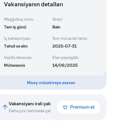
Vakansiyanın detalları
Məşğulluq növü
:
Ərazi
:
Tam iş günü
Bakı
İş kateqoriyası
:
Son müraciət tarixi
:
Təhsil və elm
2025-07-31
Vəzifə dərəcəsi
:
Elan paylaşılıb
:
Mütəxəssis
14/06/2025
Maaş müzakirəyə əsasən
Vakansiyanı irəli çək
Premium et
Daha çox namizədə çat