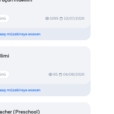
günü
1095
13/07/2026
aaş müzakirəyə əsasən
limi
günü
95
04/08/2026
aaş müzakirəyə əsasən
acher (Preschool)