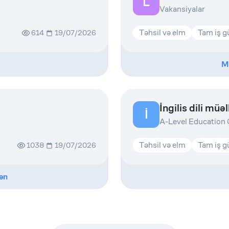
L
Vakansiyalar
Təhsil və elm
Tam iş 
614
19/07/2026
M
İngilis dili müəl
İ
A-Level Education
Təhsil və elm
Tam iş 
1038
19/07/2026
ən