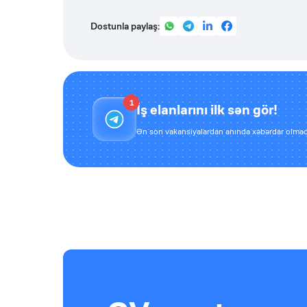
Dostunla paylaş:
1
İş elanlarını ilk sən gör!
Ən son vakansiyalardan anında xəbərdar olmaq