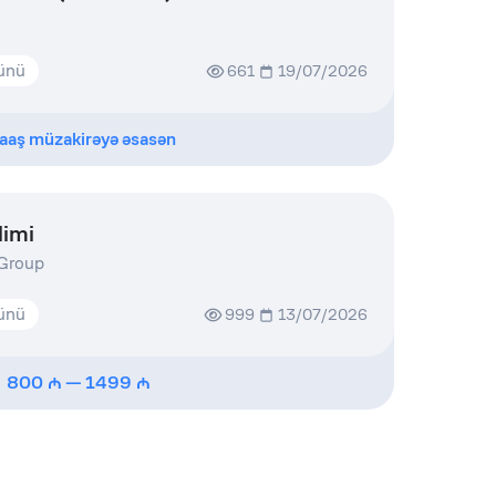
günü
661
19/07/2026
aaş müzakirəyə əsasən
limi
 Group
günü
999
13/07/2026
800
—
1499