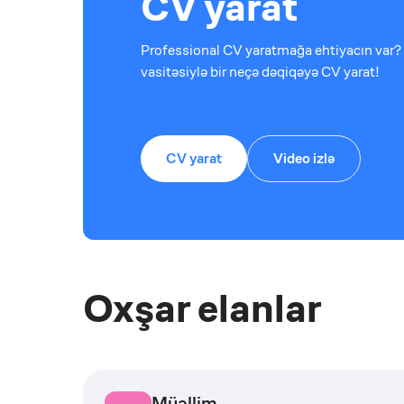
CV yarat
Professional CV yaratmağa ehtiyacın var? 
vasitəsiylə bir neçə dəqiqəyə CV yarat!
CV yarat
Video izlə
Oxşar elanlar
Müəllim