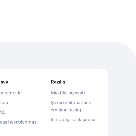
lavə
Razılıq
aqqımızda
Məxfilik siyasəti
laqə
Şəxsi məlumatların
emalına razılıq
AQ
İstifadəçi razılaşması
aaş hesablanması