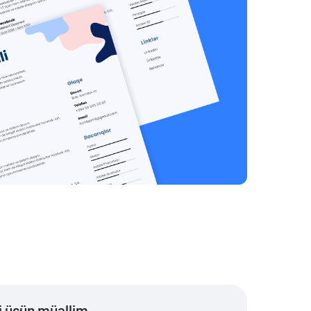
i üçün müəllim