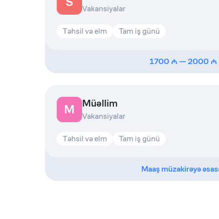
S
Vakansiyalar
Təhsil və elm
Tam iş günü
1700
—
2000
Müəllim
M
Vakansiyalar
Təhsil və elm
Tam iş günü
Maaş müzakirəyə əsas