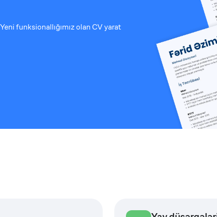
Yeni funksionallığımız olan CV yarat
Yay düşərgələr