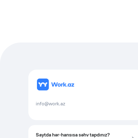
info@work.az
Saytda hər-hansısa səhv tapdınız?