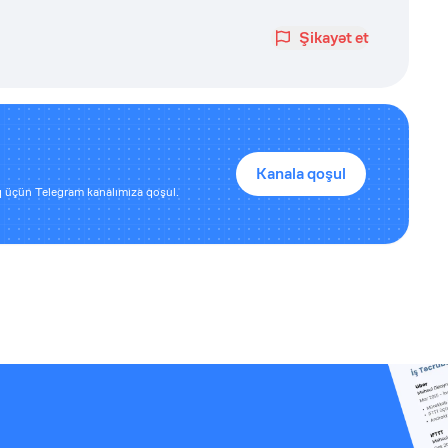
Şikayət et
Kanala qoşul
 üçün Telegram kanalımıza qoşul.