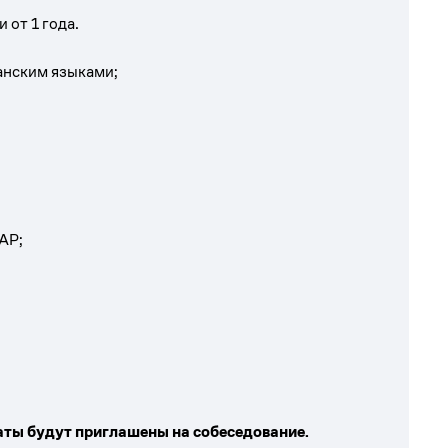
от 1 года.
анским языками;
АР;
ты будут приглашены на собеседование.