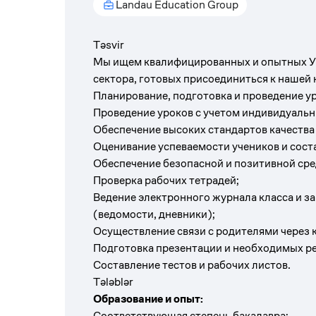
Landau Education Group
Təsvir
Мы ищем квалифицированных и опытных У
сектора, готовых присоединиться к нашей
Планирование, подготовка и проведение у
Проведение уроков с учетом индивидуальн
Обеспечение высоких стандартов качества
Оценивание успеваемости учеников и сост
Обеспечение безопасной и позитивной сре
Проверка рабочих тетрадей;
Ведение электронного журнала класса и 
(ведомости, дневники);
Осуществление связи с родителями через к
Подготовка презентации и необходимых ре
Составление тестов и рабочих листов.
Tələblər
Образование и опыт:
Соответствующая степень бакалавра;