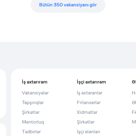
Bütün
350
vakansiyanı gör
İş axtarıram
İşçi axtarıram
Ə
Vakansiyalar
İş axtaranlar
H
Tapşırıqlar
Frilanserlər
Ə
Şirkətlər
Xidmətlər
F
Mentorluq
Şirkətlər
M
Tədbirlər
İşçi elanları