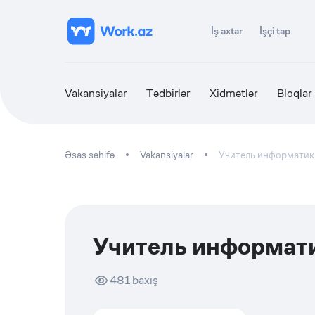
İş axtar
İşçi tap
Vakansiyalar
Tədbirlər
Xidmətlər
Bloqlar
Əsas səhifə
Vakansiyalar
Учитель информатик
Учитель информат
481
baxış