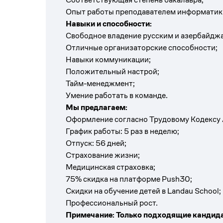
Опыт работы преподавателем информатики 
Навыки и способности:
Свободное владение русским и азербайдж
Отличные организаторские способности;
Навыки коммуникации;
Положительный настрой;
Тайм-менеджмент;
Умение работать в команде.
Мы предлагаем:
Оформление согласно Трудовому Кодексу 
График работы: 5 раз в неделю;
Отпуск: 56 дней;
Страхование жизни;
Медицинская страховка;
75% скидка на платформе
Push30;
Скидки на обучение детей в Landau School;
Профессиональный рост.
Примечание: Только подходящие кандида