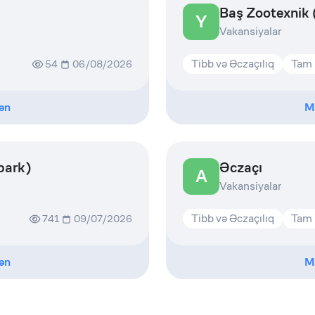
Baş Zootexnik
Y
Vakansiyalar
Tibb və Əczaçılıq
Tam 
54
06/08/2026
ən
M
park)
Əczaçı
A
Vakansiyalar
Tibb və Əczaçılıq
Tam 
741
09/07/2026
ən
M