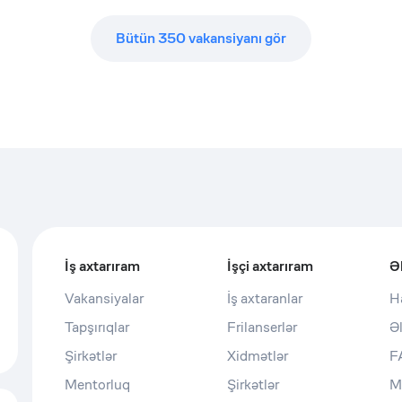
Bütün
350
vakansiyanı gör
İş axtarıram
İşçi axtarıram
Ə
Vakansiyalar
İş axtaranlar
H
Tapşırıqlar
Frilanserlər
Ə
Şirkətlər
Xidmətlər
F
Mentorluq
Şirkətlər
M