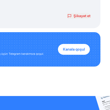
Şikayət et
Kanala qoşul
 üçün Telegram kanalımıza qoşul.