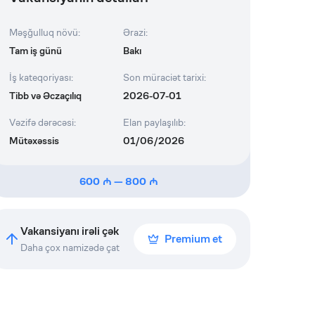
Məşğulluq növü
:
Ərazi
:
Tam iş günü
Bakı
İş kateqoriyası
:
Son müraciət tarixi
:
Tibb və Əczaçılıq
2026-07-01
Vəzifə dərəcəsi
:
Elan paylaşılıb
:
Mütəxəssis
01/06/2026
600
—
800
Vakansiyanı irəli çək
Premium et
Daha çox namizədə çat