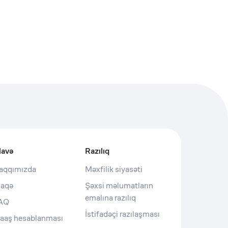
lavə
Razılıq
aqqımızda
Məxfilik siyasəti
laqə
Şəxsi məlumatların
emalına razılıq
AQ
İstifadəçi razılaşması
aaş hesablanması