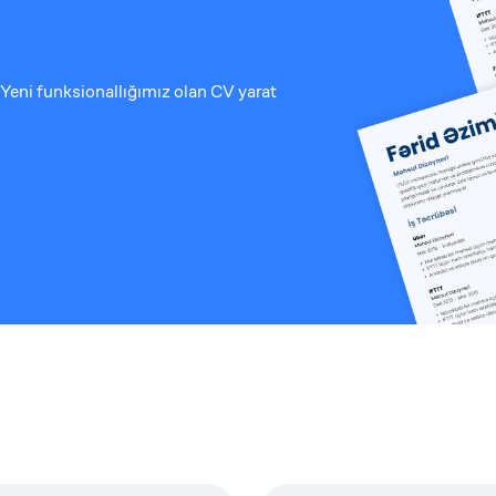
Yeni funksionallığımız olan CV yarat