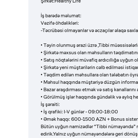
Şirkət:Healthy Life
İş barədə məlumat:
Vəzifə öhdəlikləri:
-Təcrübəsi olmayanlar və əczaçılar əlaqə saxl
• Təyin olunmuş ərazi üzrə ,Tibbi müəssisələrl
• Şirkətə məxsus olan məhsulların təqdimatını,
• Satış nöqtələrini müvafiq ardıcıllığa uyğun
• Şirkətə yeni müştərilərin cəlb edilməsi istiq
• Təqdim edilən məhsullara olan tələbatın öyr
• Məhsul haqqında müştəriyə düzgün informa
• Bazar araşdırması etmək və satış kanallarını 
• Görülmüş işlər haqqında gündəlik və aylıq h
İş şəraiti:
• İş qrafiki: I-V günlər - 09:00-18:00
• Əmək haqqı: 600
-
1500 AZN + Bonus siste
Bütün uyğun namizədlər “Tibbi nümayəndə” 
edirik.Yalnız uyğun nümayəndələrə geri dönüş