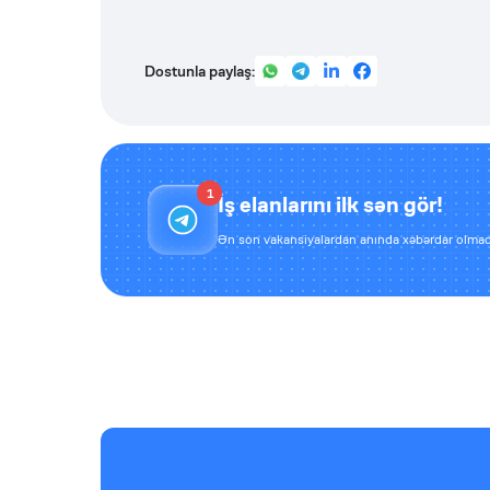
Dostunla paylaş:
1
İş elanlarını ilk sən gör!
Ən son vakansiyalardan anında xəbərdar olmaq