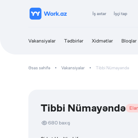
İş axtar
İşçi tap
Vakansiyalar
Tədbirlər
Xidmətlər
Bloqlar
Əsas səhifə
Vakansiyalar
Tibbi Nümayəndə
Tibbi Nümayəndə
Elan
680
baxış