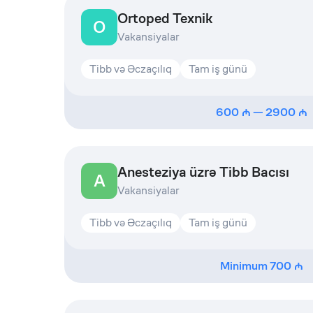
Ortoped Texnik
O
Vakansiyalar
Tibb və Əczaçılıq
Tam iş günü
600
—
2900
Anesteziya üzrə Tibb Bacısı
A
Vakansiyalar
Tibb və Əczaçılıq
Tam iş günü
Minimum
700