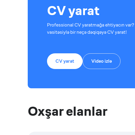
CV yarat
Professional CV yaratmağa ehtiyacın var? 
vasitəsiylə bir neçə dəqiqəyə CV yarat!
CV yarat
Video izlə
Oxşar elanlar