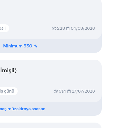
əli
228
04/08/2026
Minimum
530
İmişli)
iş günü
514
17/07/2026
aaş müzakirəyə əsasən