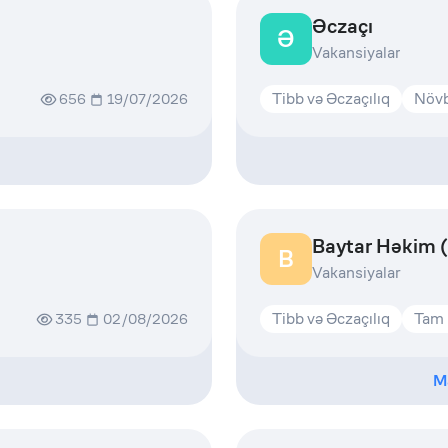
Əczaçı
Ə
Vakansiyalar
Tibb və Əczaçılıq
Növb
656
19/07/2026
Baytar Həkim (
B
Vakansiyalar
Tibb və Əczaçılıq
Tam 
335
02/08/2026
M