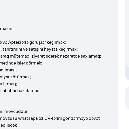
amasın.
ə və Apteklərlə görüşlər keçirmək;
 tanıtımını və satışını həyata keçirmək;
 olaraq mütəmadi ziyarət edərək nəzarətdə saxlamaq;
amətində işlər görmək;
ənilməsi;
siyanı ötürmək;
artırmaq;
esabatlar hazırlamaq.
mi mövcuddur
mövzusu whatsapa öz CV-lərini göndərməyə dəvət
 ediləcək