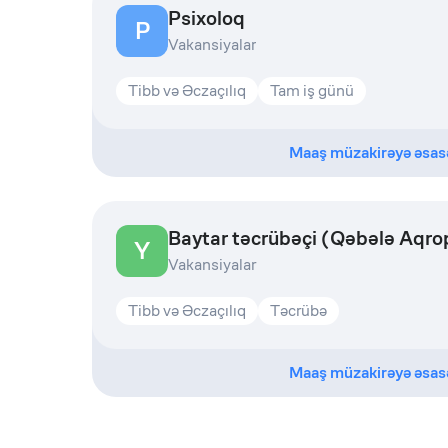
Psixoloq
P
Vakansiyalar
Tibb və Əczaçılıq
Tam iş günü
Maaş müzakirəyə əsas
Baytar təcrübəçi (Qəbələ Aqro
Y
Vakansiyalar
Tibb və Əczaçılıq
Təcrübə
Maaş müzakirəyə əsas