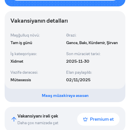
Vakansiyanın detalları
Məşğulluq növü
:
Ərazi
:
Tam iş günü
Gəncə, Bakı, Kürdəmir, Şirvan
İş kateqoriyası
:
Son müraciət tarixi
:
Xidmət
2025-11-30
Vəzifə dərəcəsi
:
Elan paylaşılıb
:
Mütəxəssis
02/11/2025
Maaş müzakirəyə əsasən
Vakansiyanı irəli çək
Premium et
Daha çox namizədə çat