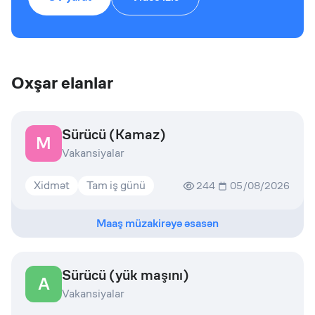
Oxşar elanlar
Sürücü (Kamaz)
M
Vakansiyalar
Xidmət
Tam iş günü
244
05/08/2026
Maaş müzakirəyə əsasən
Sürücü (yük maşını)
A
Vakansiyalar