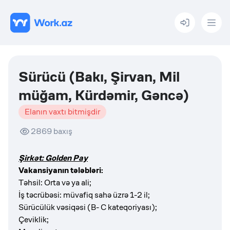
Menu
Sürücü (Bakı, Şirvan, Mil
müğam, Kürdəmir, Gəncə)
Elanın vaxtı bitmişdir
2869
baxış
Şirkət: Golden Pay
Vakansiyanın tələbləri:
Təhsil: Orta və ya ali;
İş təcrübəsi: müvafiq sahə üzrə 1-2 il;
Sürücülük vəsiqəsi (B- C kateqoriyası);
Çeviklik;