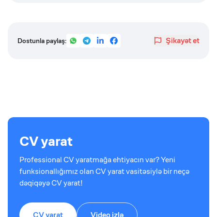
Şikayət et
Dostunla paylaş:
CV yarat
Professional CV yaratmağa ehtiyacın var? Yeni
funksionallığımız olan CV yarat vasitəsiylə bir neçə
dəqiqəyə CV yarat!
CV yarat
Video izlə