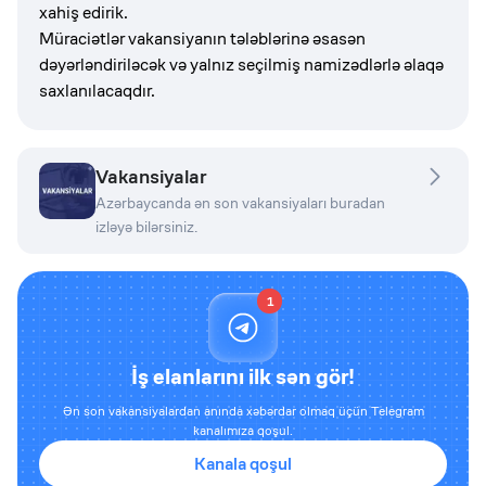
xahiş edirik.
Müraciətlər vakansiyanın tələblərinə əsasən
dəyərləndiriləcək və yalnız seçilmiş namizədlərlə əlaqə
saxlanılacaqdır.
Vakansiyalar
Azərbaycanda ən son vakansiyaları buradan
izləyə bilərsiniz.
1
İş elanlarını ilk sən gör!
Ən son vakansiyalardan anında xəbərdar olmaq üçün Telegram
kanalımıza qoşul.
Kanala qoşul