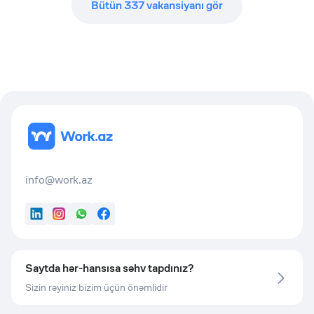
Bütün
337
vakansiyanı gör
info@work.az
LinkedIn
Instagram
WhatsApp
Facebook
Saytda hər-hansısa səhv tapdınız?
Sizin rəyiniz bizim üçün önəmlidir