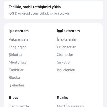
Tezliklə, mobil tətbiqimizi yüklə
iOS & Android üçün istifadəyə veriləcəkdir
İş axtarıram
İşçi axtarıram
Vakansiyalar
İş axtaranlar
Tapşırıqlar
Frilanserlər
Şirkətlər
Xidmətlər
Mentorluq
Şirkətlər
Tədbirlər
İşçi elanları
Bloqlar
İş elanları
Əlavə
Razılıq
Haqqımızda
Məxfilik siyasəti