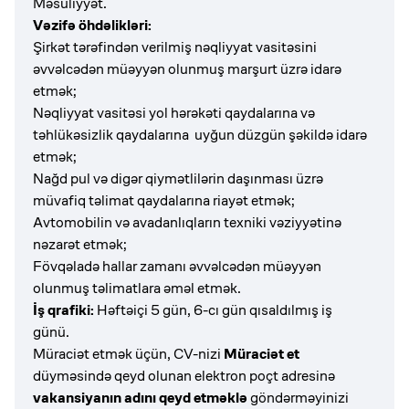
Məsuliyyət.
Vəzifə öhdəlikləri:
Şirkət tərəfindən verilmiş nəqliyyat vasitəsini
əvvəlcədən müəyyən olunmuş marşurt üzrə idarə
etmək;
Nəqliyyat vasitəsi yol hərəkəti qaydalarına və
təhlükəsizlik qaydalarına uyğun düzgün şəkildə idarə
etmək;
Nağd pul və digər qiymətlilərin daşınması üzrə
müvafiq təlimat qaydalarına riayət etmək;
Avtomobilin və avadanlıqların texniki vəziyyətinə
nəzarət etmək;
Fövqəladə hallar zamanı əvvəlcədən müəyyən
olunmuş təlimatlara əməl etmək.
İş qrafiki:
Həftəiçi 5 gün, 6-cı gün qısaldılmış iş
günü.
Müraciət etmək üçün, CV-nizi
Müraciət et
düyməsində qeyd olunan elektron poçt adresinə
vakansiyanın adını qeyd etməklə
göndərməyinizi