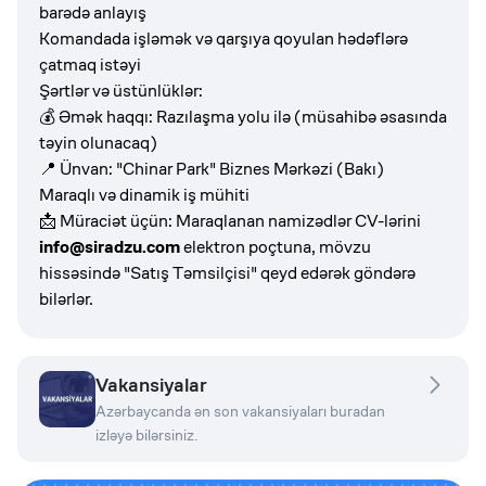
barədə anlayış
Komandada işləmək və qarşıya qoyulan hədəflərə
çatmaq istəyi
Şərtlər və üstünlüklər:
💰 Əmək haqqı: Razılaşma yolu ilə (müsahibə əsasında
təyin olunacaq)
📍 Ünvan: "Chinar Park" Biznes Mərkəzi (Bakı)
Maraqlı və dinamik iş mühiti
📩 Müraciət üçün: Maraqlanan namizədlər CV-lərini
info@siradzu.com
elektron poçtuna, mövzu
hissəsində "Satış Təmsilçisi" qeyd edərək göndərə
bilərlər.
Vakansiyalar
Azərbaycanda ən son vakansiyaları buradan
izləyə bilərsiniz.