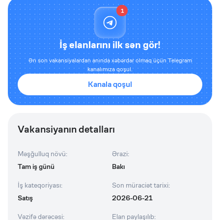
1
İş elanlarını ilk sən gör!
Ən son vakansiyalardan anında xəbərdar olmaq üçün Telegram
kanalımıza qoşul.
Kanala qoşul
Vakansiyanın detalları
Məşğulluq növü
:
Ərazi
:
Tam iş günü
Bakı
İş kateqoriyası
:
Son müraciət tarixi
:
Satış
2026-06-21
Vəzifə dərəcəsi
:
Elan paylaşılıb
: