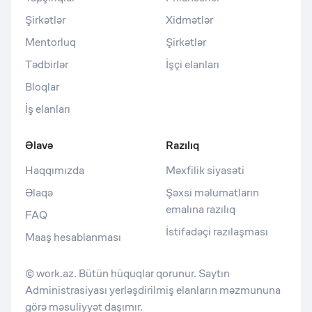
Şirkətlər
Xidmətlər
Mentorluq
Şirkətlər
Tədbirlər
İşçi elanları
Bloqlar
İş elanları
Əlavə
Razılıq
Haqqımızda
Məxfilik siyasəti
Əlaqə
Şəxsi məlumatların
emalına razılıq
FAQ
İstifadəçi razılaşması
Maaş hesablanması
© work.az. Bütün hüquqlar qorunur. Saytın
Administrasiyası yerləşdirilmiş elanların məzmununa
görə məsuliyyət daşımır.