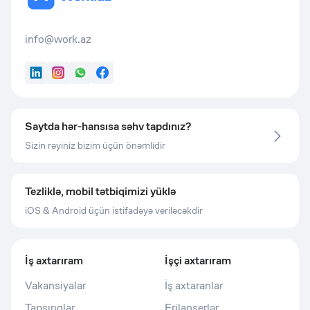
info@work.az
LinkedIn
Instagram
WhatsApp
Facebook
Saytda hər-hansısa səhv tapdınız?
Sizin rəyiniz bizim üçün önəmlidir
Tezliklə, mobil tətbiqimizi yüklə
iOS & Android üçün istifadəyə veriləcəkdir
İş axtarıram
İşçi axtarıram
Vakansiyalar
İş axtaranlar
Tapşırıqlar
Frilanserlər