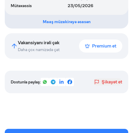
Mütəxəssis
23/05/2026
Maaş müzakirəyə əsasən
Vakansiyanı irəli çək
Premium et
Daha çox namizədə çat
Şikayət et
Dostunla paylaş: