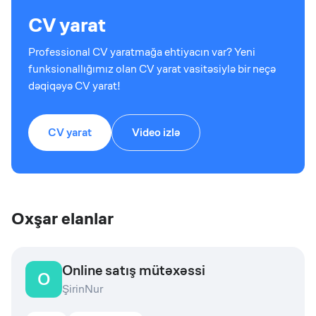
CV yarat
Professional CV yaratmağa ehtiyacın var? Yeni
funksionallığımız olan CV yarat vasitəsiylə bir neçə
dəqiqəyə CV yarat!
CV yarat
Video izlə
Oxşar elanlar
Online satış mütəxəssi
O
ŞirinNur