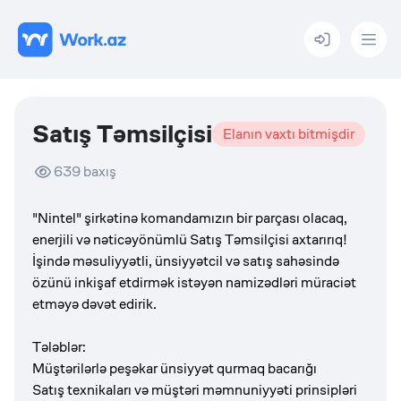
Menu
Satış Təmsilçisi
Elanın vaxtı bitmişdir
639
baxış
"Nintel" şirkətinə komandamızın bir parçası olacaq,
enerjili və nəticəyönümlü Satış Təmsilçisi axtarırıq!
İşində məsuliyyətli, ünsiyyətcil və satış sahəsində
özünü inkişaf etdirmək istəyən namizədləri müraciət
etməyə dəvət edirik.
Tələblər:
Müştərilərlə peşəkar ünsiyyət qurmaq bacarığı
Satış texnikaları və müştəri məmnuniyyəti prinsipləri