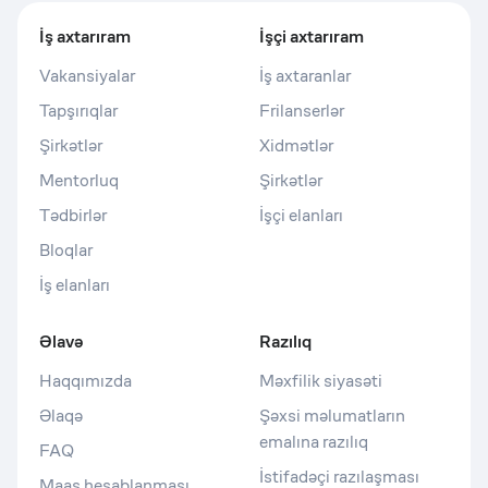
İş axtarıram
İşçi axtarıram
Vakansiyalar
İş axtaranlar
Tapşırıqlar
Frilanserlər
Şirkətlər
Xidmətlər
Mentorluq
Şirkətlər
Tədbirlər
İşçi elanları
Bloqlar
İş elanları
Əlavə
Razılıq
Haqqımızda
Məxfilik siyasəti
Əlaqə
Şəxsi məlumatların
emalına razılıq
FAQ
İstifadəçi razılaşması
Maaş hesablanması