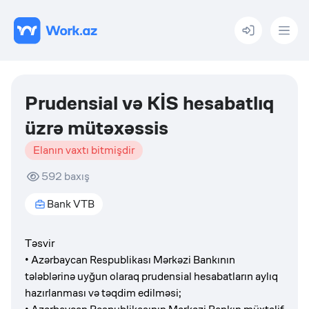
Menu
Prudensial və KİS hesabatlıq
üzrə mütəxəssis
Elanın vaxtı bitmişdir
592
baxış
Bank VTB
Təsvir
• Azərbaycan Respublikası Mərkəzi Bankının
tələblərinə uyğun olaraq prudensial hesabatların aylıq
hazırlanması və təqdim edilməsi;