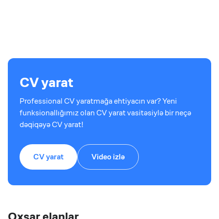
CV yarat
Professional CV yaratmağa ehtiyacın var? Yeni
funksionallığımız olan CV yarat vasitəsiylə bir neçə
dəqiqəyə CV yarat!
CV yarat
Video izlə
Oxşar elanlar