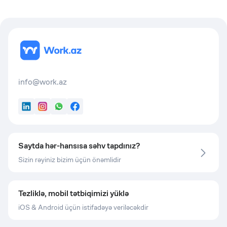
info@work.az
LinkedIn
Instagram
WhatsApp
Facebook
Saytda hər-hansısa səhv tapdınız?
Sizin rəyiniz bizim üçün önəmlidir
Tezliklə, mobil tətbiqimizi yüklə
iOS & Android üçün istifadəyə veriləcəkdir