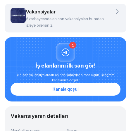
Vakansiyalar
Azərbaycanda ən son vakansiyaları buradan
izləyə bilərsiniz.
1
İş elanlarını ilk sən gör!
Ən son vakansiyalardan anında xəbərdar olmaq üçün Telegram
kanalımıza qoşul.
Kanala qoşul
Vakansiyanın detalları
Məşğulluq növü
:
Ərazi
: