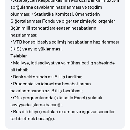
•
Azərbaycan Respublikasının Mərkəzi Bankın müxtəlif
sorğularına cavabların hazırlanması və təqdim
olunması;
•
Statistika Komitəsi, Əmanətlərin
Sığortalanması Fondu və digər tənzimləyici orqanlar
üçün milli standartlara əsasən hesabatların
hazırlanması;
•
VTB konsolidasiya edilmiş hesabatların hazırlanması
(KİS) və aylıq yüklənməsi.
Tələblər
• Maliyyə, iqtisadiyyat və ya mühasibatlıq sahəsində
ali təhsil;
•
Bank sektorunda azı 5 il iş təcrübə;
•
Prudensial və idarəetmə hesabatlarının
hazırlanmasında azı 3 il iş təcrübəsı;
•
Ofis proqramlarında (xüsusilə Excel) yüksək
səviyyədə işləmə bacarığı;
•
Rus dili biliyi (mətnləri oxumaq və işgüzar sənədlər
tərtib etmək bacarığı).