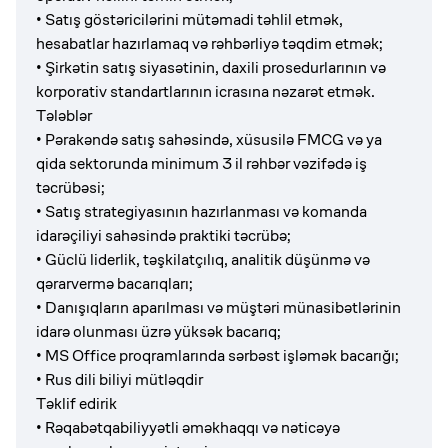
• Satış göstəricilərini mütəmadi təhlil etmək,
hesabatlar hazırlamaq və rəhbərliyə təqdim etmək;
• Şirkətin satış siyasətinin, daxili prosedurlarının və
korporativ standartlarının icrasına nəzarət etmək.
Tələblər
• Pərakəndə satış sahəsində, xüsusilə FMCG və ya
qida sektorunda minimum 3 il rəhbər vəzifədə iş
təcrübəsi;
• Satış strategiyasının hazırlanması və komanda
idarəçiliyi sahəsində praktiki təcrübə;
• Güclü liderlik, təşkilatçılıq, analitik düşünmə və
qərarvermə bacarıqları;
• Danışıqların aparılması və müştəri münasibətlərinin
idarə olunması üzrə yüksək bacarıq;
• MS Office proqramlarında sərbəst işləmək bacarığı;
• Rus dili biliyi mütləqdir
Təklif edirik
• Rəqabətqabiliyyətli əməkhaqqı və nəticəyə