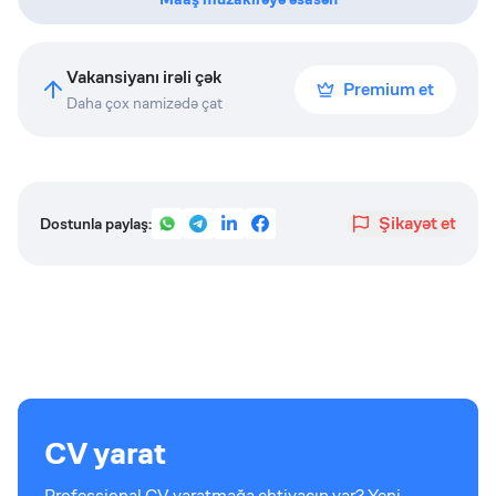
Vakansiyanı irəli çək
Premium et
Daha çox namizədə çat
Şikayət et
Dostunla paylaş:
CV yarat
Professional CV yaratmağa ehtiyacın var? Yeni