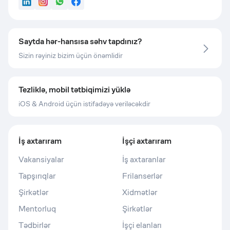
LinkedIn
Instagram
WhatsApp
Facebook
Saytda hər-hansısa səhv tapdınız?
Sizin rəyiniz bizim üçün önəmlidir
Tezliklə, mobil tətbiqimizi yüklə
iOS & Android üçün istifadəyə veriləcəkdir
İş axtarıram
İşçi axtarıram
Vakansiyalar
İş axtaranlar
Tapşırıqlar
Frilanserlər
Şirkətlər
Xidmətlər
Mentorluq
Şirkətlər
Tədbirlər
İşçi elanları