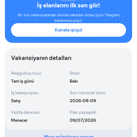
İş elanlarını ilk sən gör!
Ən son vakansiyalardan anında xəbərdar olmaq üçün Telegram
kanalımıza qoşul.
Kanala qoşul
Vakansiyanın detalları
Məşğulluq növü
:
Ərazi
:
Tam iş günü
Bakı
İş kateqoriyası
:
Son müraciət tarixi
:
Satış
2026-08-09
Vəzifə dərəcəsi
:
Elan paylaşılıb
:
Menecer
09/07/2026
Maaş müzakirəyə əsasən