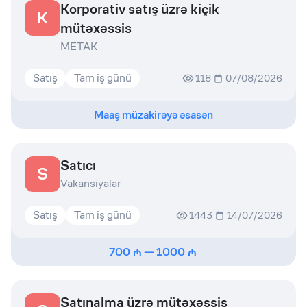
Korporativ satış üzrə kiçik
K
mütəxəssis
METAK
Satış
Tam iş günü
118
07/08/2026
Maaş müzakirəyə əsasən
Satıcı
S
Vakansiyalar
Satış
Tam iş günü
1443
14/07/2026
700
—
1000
Satınalma üzrə mütəxəssis