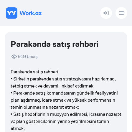
Menu
Pərakəndə satış rəhbəri
919
baxış
Pərakəndə satış rəhbəri
• Şirkətin pərakəndə satış strategiyasını hazırlamaq,
tətbiq etmək və davamlı inkişaf etdirmək;
• Pərakəndə satış komandasının gündəlik fəaliyyətini
planlaşdırmaq, idarə etmək və yüksək performansın
təmin olunmasına nəzarət etmək;
• Satış hədəflərinin müəyyən edilməsi, icrasına nəzarət
və plan göstəricilərinin yerinə yetirilməsini təmin
etmək;