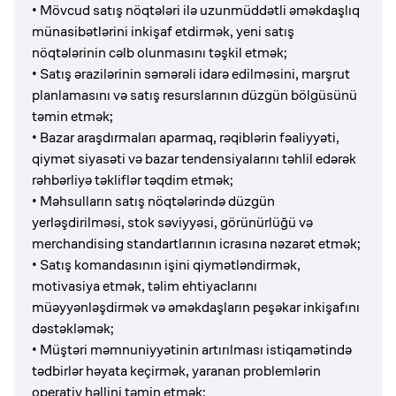
• Mövcud satış nöqtələri ilə uzunmüddətli əməkdaşlıq
münasibətlərini inkişaf etdirmək, yeni satış
nöqtələrinin cəlb olunmasını təşkil etmək;
• Satış ərazilərinin səmərəli idarə edilməsini, marşrut
planlamasını və satış resurslarının düzgün bölgüsünü
təmin etmək;
• Bazar araşdırmaları aparmaq, rəqiblərin fəaliyyəti,
qiymət siyasəti və bazar tendensiyalarını təhlil edərək
rəhbərliyə təkliflər təqdim etmək;
• Məhsulların satış nöqtələrində düzgün
yerləşdirilməsi, stok səviyyəsi, görünürlüğü və
merchandising standartlarının icrasına nəzarət etmək;
• Satış komandasının işini qiymətləndirmək,
motivasiya etmək, təlim ehtiyaclarını
müəyyənləşdirmək və əməkdaşların peşəkar inkişafını
dəstəkləmək;
• Müştəri məmnuniyyətinin artırılması istiqamətində
tədbirlər həyata keçirmək, yaranan problemlərin
operativ həllini təmin etmək;