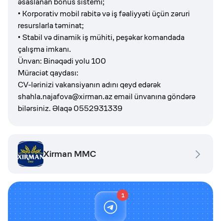
əsaslanan bonus sistemi;
• Korporativ mobil rabitə və iş fəaliyyəti üçün zəruri
resurslarla təminat;
• Stabil və dinamik iş mühiti, peşəkar komandada
çalışma imkanı.
Ünvan: Binəqədi yolu 100
Müraciət qaydası:
CV-lərinizi vakansiyanın adını qeyd edərək
shahla.najafova@xirman.az
email ünvanına göndərə
bilərsiniz. Əlaqə 0552931339
Xirman MMC
1