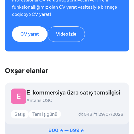
funksionallığımız olan CV yarat vasitəsiylə bir neçə
dəqiqəyə CV yarat!
CV yarat
Video izlə
Oxşar elanlar
E-kommersiya üzrə satış təmsilçisi
E
Antaris QSC
Satış
Tam iş günü
548
29/07/2026
600
—
699