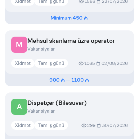
Xidmət
Tam iş günü
1566
22/07/2026
Minimum
450
Məhsul skanlama üzrə operator
M
Vakansiyalar
Xidmət
Tam iş günü
1065
02/08/2026
900
—
1100
Dispetçer (Biləsuvar)
A
Vakansiyalar
Xidmət
Tam iş günü
299
30/07/2026