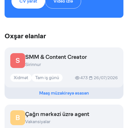
CV yarat
Video izlə
Oxşar elanlar
SMM & Content Creator
S
Sirinnur
Xidmət
Tam iş günü
473
26/07/2026
Maaş müzakirəyə əsasən
Çağrı mərkəzi üzrə agent
B
Vakansiyalar