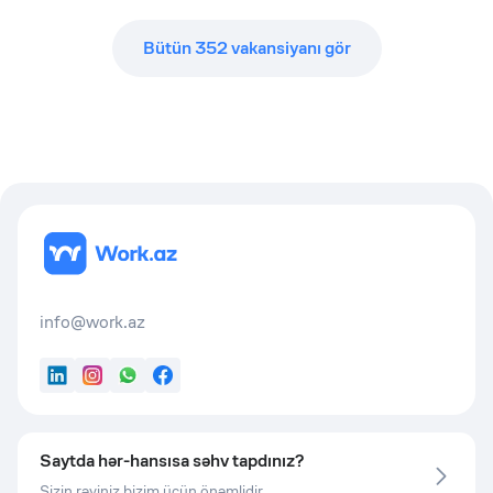
Bütün
352
vakansiyanı gör
info@work.az
LinkedIn
Instagram
WhatsApp
Facebook
Saytda hər-hansısa səhv tapdınız?
Sizin rəyiniz bizim üçün önəmlidir