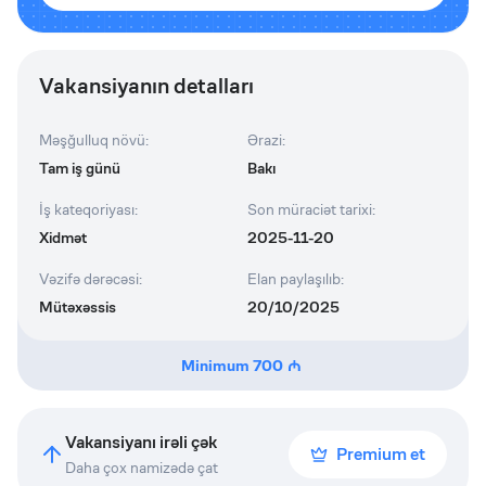
Vakansiyanın detalları
Məşğulluq növü
:
Ərazi
:
Tam iş günü
Bakı
İş kateqoriyası
:
Son müraciət tarixi
:
Xidmət
2025-11-20
Vəzifə dərəcəsi
:
Elan paylaşılıb
:
Mütəxəssis
20/10/2025
Minimum
700
Vakansiyanı irəli çək
Premium et
Daha çox namizədə çat