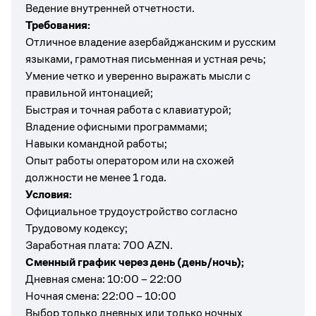
Ведение внутренней отчетности.
Требования:
Отличное владение азербайджанским и русским
языками, грамотная письменная и устная речь;
Умение четко и уверенно выражать мысли с
правильной интонацией;
Быстрая и точная работа с клавиатурой;
Владение офисными программами;
Навыки командной работы;
Опыт работы оператором или на схожей
должности не менее 1 года.
Условия:
Официальное трудоустройство согласно
Трудовому кодексу;
Заработная плата: 700 AZN.
Сменный график через день (день/ночь);
Дневная смена: 10:00 – 22:00
Ночная смена: 22:00 – 10:00
Выбор только дневных или только ночных