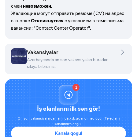
смен
невозможен.
Желающие могут отправить резюме (CV) на адрес
в кнопке
Откликнуться
с указанием в теме письма
вакансии: "Contact Center Operator".
Vakansiyalar
Azərbaycanda ən son vakansiyaları buradan
izləyə bilərsiniz.
1
İş elanlarını ilk sən gör!
Ən son vakansiyalardan anında xəbərdar olmaq üçün Telegram
kanalımıza qoşul.
Kanala qoşul