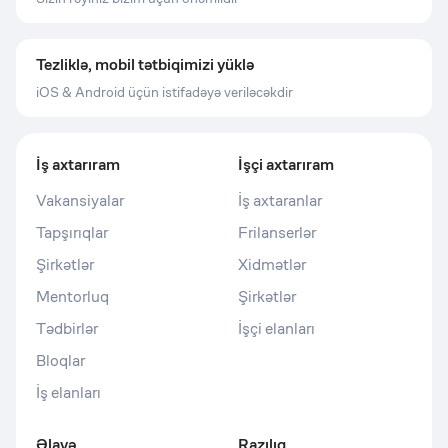
Tezliklə, mobil tətbiqimizi yüklə
iOS & Android üçün istifadəyə veriləcəkdir
İş axtarıram
İşçi axtarıram
Vakansiyalar
İş axtaranlar
Tapşırıqlar
Frilanserlər
Şirkətlər
Xidmətlər
Mentorluq
Şirkətlər
Tədbirlər
İşçi elanları
Bloqlar
İş elanları
Əlavə
Razılıq