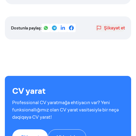
Şikayət et
Dostunla paylaş:
CV yarat
Professional CV yaratmağa ehtiyacın var? Yeni
funksionallığımız olan CV yarat vasitəsiylə bir neçə
dəqiqəyə CV yarat!