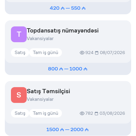
420
—
550
Topdansatış nümayəndəsi
T
Vakansiyalar
Satış
Tam iş günü
924
08/07/2026
800
—
1000
Satış Təmsilçisi
S
Vakansiyalar
Satış
Tam iş günü
782
03/08/2026
1500
—
2000