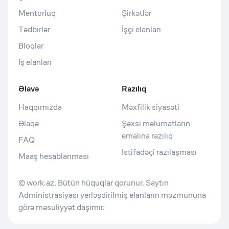
Mentorluq
Şirkətlər
Tədbirlər
İşçi elanları
Bloqlar
İş elanları
Əlavə
Razılıq
Haqqımızda
Məxfilik siyasəti
Əlaqə
Şəxsi məlumatların
emalına razılıq
FAQ
İstifadəçi razılaşması
Maaş hesablanması
© work.az. Bütün hüquqlar qorunur. Saytın
Administrasiyası yerləşdirilmiş elanların məzmununa
görə məsuliyyət daşımır.