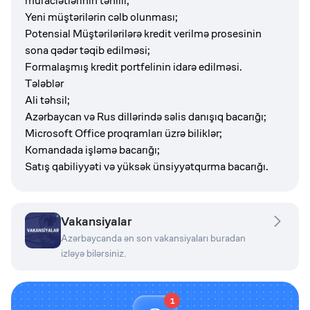
müraciətlərinin təhlili;
Yeni müştərilərin cəlb olunması;
Potensial Müştərilərilərə kredit verilmə prosesinin
sona qədər təqib edilməsi;
Formalaşmış kredit portfelinin idarə edilməsi.
Tələblər
Ali təhsil;
Azərbaycan və Rus dillərində səlis danışıq bacarığı;
Microsoft Office proqramları üzrə biliklər;
Komandada işləmə bacarığı;
Satış qabiliyyəti və yüksək ünsiyyətqurma bacarığı.
Vakansiyalar
Azərbaycanda ən son vakansiyaları buradan
izləyə bilərsiniz.
1