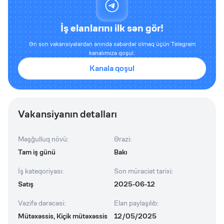
İş elanlarını ilk sən gör!
Ən son vakansiyalardan anında xəbərdar olmaq üçün Telegram
kanalımıza qoşul.
Kanala qoşul
Vakansiyanın detalları
Məşğulluq növü
:
Ərazi
:
Tam iş günü
Bakı
İş kateqoriyası
:
Son müraciət tarixi
:
Satış
2025-06-12
Vəzifə dərəcəsi
:
Elan paylaşılıb
:
Mütəxəssis, Kiçik mütəxəssis
12/05/2025