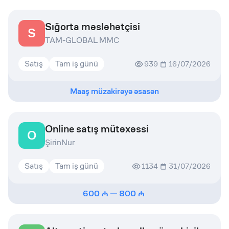
Sığorta məsləhətçisi
S
TAM-GLOBAL MMC
Satış
Tam iş günü
939
16/07/2026
Maaş müzakirəyə əsasən
Online satış mütəxəssi
O
ŞirinNur
Satış
Tam iş günü
1134
31/07/2026
600
—
800