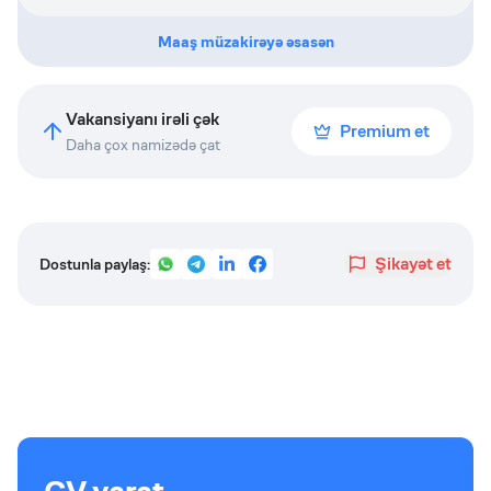
Maaş müzakirəyə əsasən
Vakansiyanı irəli çək
Premium et
Daha çox namizədə çat
Şikayət et
Dostunla paylaş: