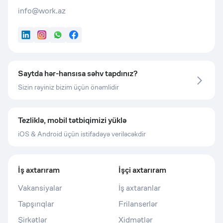
info@work.az
LinkedIn
Instagram
WhatsApp
Facebook
Saytda hər-hansısa səhv tapdınız?
Sizin rəyiniz bizim üçün önəmlidir
Tezliklə, mobil tətbiqimizi yüklə
iOS & Android üçün istifadəyə veriləcəkdir
İş axtarıram
İşçi axtarıram
Vakansiyalar
İş axtaranlar
Tapşırıqlar
Frilanserlər
Şirkətlər
Xidmətlər