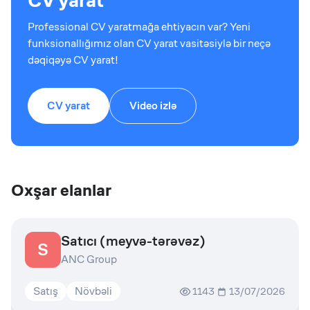
CV yarat
Professional CV yaratmağa ehtiyacın var? Yeni
funksionallığımız olan CV yarat vasitəsiylə bir neçə
dəqiqəyə CV yarat!
CV yarat
Video izlə
Oxşar elanlar
Satıcı (meyvə-tərəvəz)
S
ANC Group
Satış
Növbəli
1143
13/07/2026