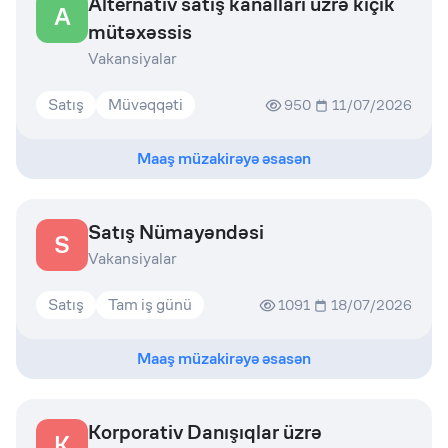
Alternativ satış kanalları üzrə kiçik
A
mütəxəssis
Vakansiyalar
Satış
Müvəqqəti
950
11/07/2026
Maaş müzakirəyə əsasən
Satış Nümayəndəsi
S
Vakansiyalar
Satış
Tam iş günü
1091
18/07/2026
Maaş müzakirəyə əsasən
Korporativ Danışıqlar üzrə
K