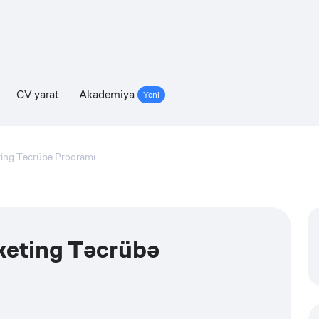
CV yarat
Akademiya
Yeni
eting Təcrübə Proqramı
rketing Təcrübə