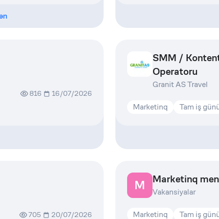
ən
SMM / Kontent
Operatoru
Granit AS Travel
816
16/07/2026
Marketinq
Tam iş gün
Marketinq men
M
Vakansiyalar
Marketinq
Tam iş gün
705
20/07/2026