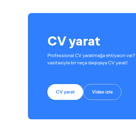
CV yarat
Professional CV yaratmağa ehtiyacın var? 
vasitəsiylə bir neçə dəqiqəyə CV yarat!
CV yarat
Video izlə