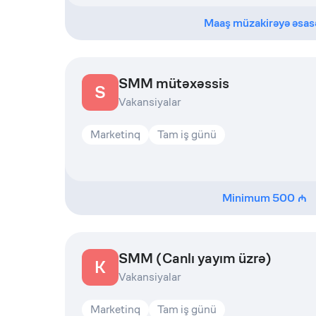
Maaş müzakirəyə əsas
SMM mütəxəssis
S
Vakansiyalar
Marketinq
Tam iş günü
Minimum
500
SMM (Canlı yayım üzrə)
K
Vakansiyalar
Marketinq
Tam iş günü