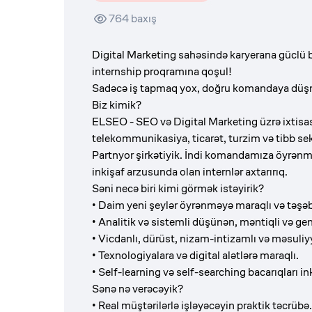
764
baxış
Digital Marketing sahəsində karyerana güclü b
internship proqramına qoşul!
Sadəcə iş tapmaq yox, doğru komandaya düşmə
Biz kimik?
ELSEO - SEO və Digital Marketing üzrə ixtisasl
telekommunikasiya, ticarət, turzim və tibb sek
Partnyor şirkətiyik. İndi komandamıza öyrənmə
inkişaf arzusunda olan internlər axtarırıq.
Səni necə biri kimi görmək istəyirik?
•
Daim yeni şeylər öyrənməyə maraqlı və təşə
•
Analitik və sistemli düşünən, məntiqli və geni
•
Vicdanlı, dürüst, nizam-intizamlı və məsuliyy
•
Texnologiyalara və digital alətlərə maraqlı.
•
Self-learning və self-searching bacarıqları ink
Sənə nə verəcəyik?
•
Real müştərilərlə işləyəcəyin praktik təcrübə.