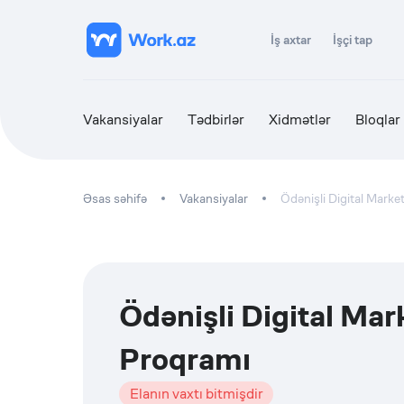
İş axtar
İşçi tap
Vakansiyalar
Tədbirlər
Xidmətlər
Bloqlar
Əsas səhifə
Vakansiyalar
Ödənişli Digital Mark
Ödənişli Digital Ma
Proqramı
Elanın vaxtı bitmişdir