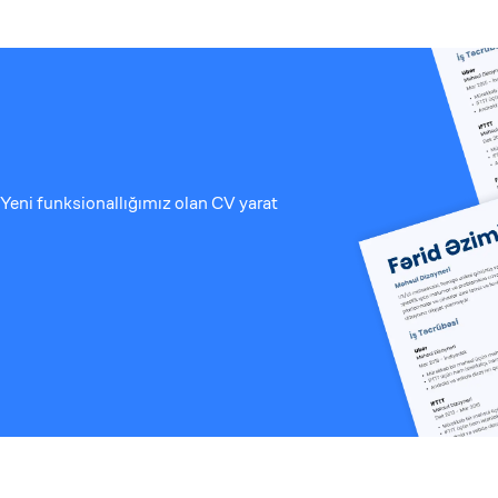
Yeni funksionallığımız olan CV yarat