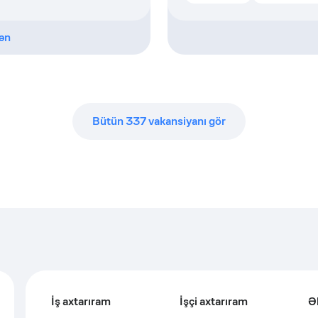
ən
Bütün
337
vakansiyanı gör
İş axtarıram
İşçi axtarıram
Ə