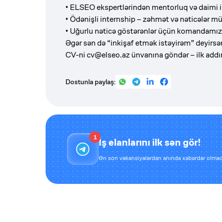
•
ELSEO ekspertlərindən mentorluq və daimi i
•
Ödənişli internship – zəhmət və nəticələr mü
•
Uğurlu nəticə göstərənlər üçün komandamızd
Əgər sən də “inkişaf etmək istəyirəm” deyirsən
CV-ni
cv@elseo.az
ünvanına göndər – ilk addı
Dostunla paylaş:
1
İş elanlarını ilk sən gör!
Ən son vakansiyalardan anında xəbərdar olmaq