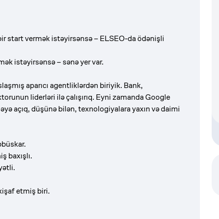
ir start vermək istəyirsənsə – ELSEO-da ödənişli
k istəyirsənsə – sənə yer var.
aşmış aparıcı agentliklərdən biriyik. Bank,
torunun liderləri ilə çalışırıq. Eyni zamanda Google
yə açıq, düşünə bilən, texnologiyalara yaxın və daimi
bbüskar.
ş baxışlı.
ətli.
işaf etmiş biri.