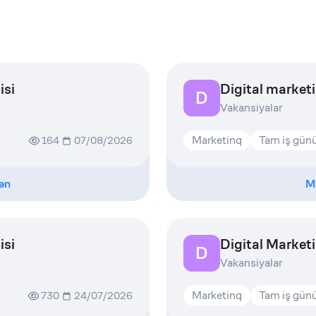
isi
Digital market
D
Vakansiyalar
Marketinq
Tam iş gün
164
07/08/2026
ən
M
isi
Digital Market
D
Vakansiyalar
Marketinq
Tam iş gün
730
24/07/2026