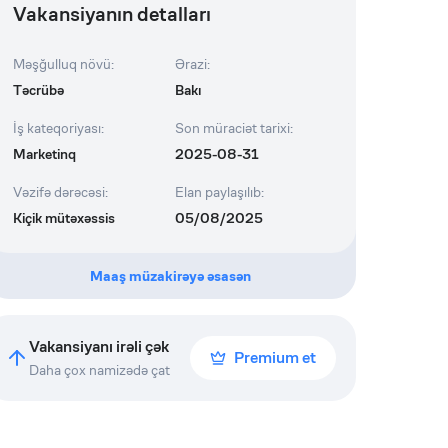
Vakansiyanın detalları
Məşğulluq növü
:
Ərazi
:
Təcrübə
Bakı
İş kateqoriyası
:
Son müraciət tarixi
:
Marketinq
2025-08-31
Vəzifə dərəcəsi
:
Elan paylaşılıb
:
Kiçik mütəxəssis
05/08/2025
Maaş müzakirəyə əsasən
Vakansiyanı irəli çək
Premium et
Daha çox namizədə çat