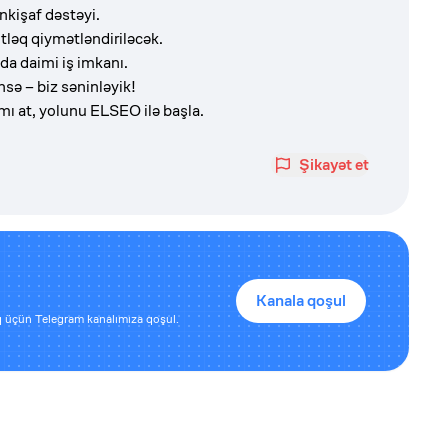
nkişaf dəstəyi.
tləq qiymətləndiriləcək.
a daimi iş imkanı.
sə – biz səninləyik!
mı at, yolunu ELSEO ilə başla.
Şikayət et
Kanala qoşul
 üçün Telegram kanalımıza qoşul.