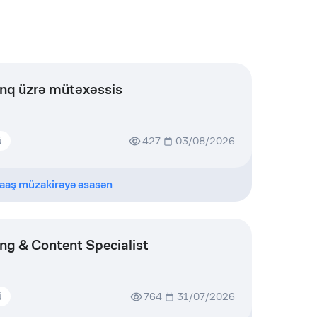
inq üzrə mütəxəssis
ü
427
03/08/2026
aaş müzakirəyə əsasən
ing & Content Specialist
ü
764
31/07/2026