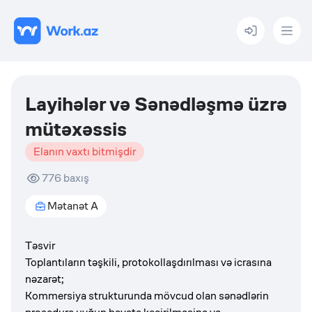
Menu
Layihələr və Sənədləşmə üzrə
mütəxəssis
Elanın vaxtı bitmişdir
776
baxış
Mətanət A
Təsvir
Toplantıların təşkili, protokollaşdırılması və icrasına
nəzarət;
Kommersiya strukturunda mövcud olan sənədlərin