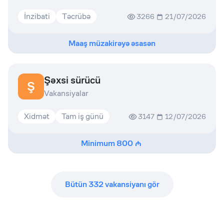
İnzibati
Təcrübə
3266
21/07/2026
Maaş müzakirəyə əsasən
Şəxsi sürücü
Ş
Vakansiyalar
Xidmət
Tam iş günü
3147
12/07/2026
Minimum
800
Bütün
332
vakansiyanı gör