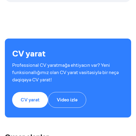
CV yarat
Professional CV yaratmağa ehtiyacın var? Yeni
funksionallığımız olan CV yarat vasitəsiylə bir neçə
dəqiqəyə CV yarat!
CV yarat
Video izlə