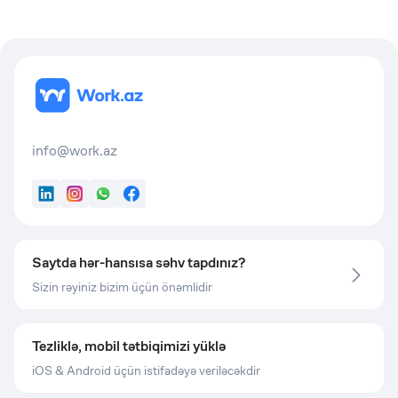
info@work.az
LinkedIn
Instagram
WhatsApp
Facebook
Saytda hər-hansısa səhv tapdınız?
Sizin rəyiniz bizim üçün önəmlidir
Tezliklə, mobil tətbiqimizi yüklə
iOS & Android üçün istifadəyə veriləcəkdir