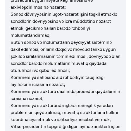
prosedura uyğun həyata keçirilməsinə və
arxivləşdirilməsinə nəzarət;
Sənəd dövriyyəsinin uçot-nəzarət işini təşkil etməklə
sənədlərin dövriyyəsinə və icra müddətinə nəzarət
etmək, gecikmə halları barədə rəhbərliyi
məlumatlandırmaq;
Bütün sənəd və məlumatların qeydiyyat sisteminə
daxil edilməsi, onların dəqiq və mövcud tarixə uyğun
şəkildə sıralanmasının təmin edilməsi, dövriyyədə olan
sənədlər barədə məlumatların müvafiq qaydada
ötürülməsi və qəbul edilməsi;
Kommersiya sahəsinə aid rəhbərliyin tapşırdığı
layihələrin icrasına nəzarət;
Kommersiya strukturu daxilində prosedur qaydalarının
icrasına nəzarət;
Kommersiya strukturunda işlərə maneçilik yaradan
problemləri qeydə almaq, müvafiq strukturlarla həllini
koordinasiya etmək və rəhbərliyə hesabat vermək;
Vitse-prezidentin tapşırdığı digər layihə xarakterli işləri