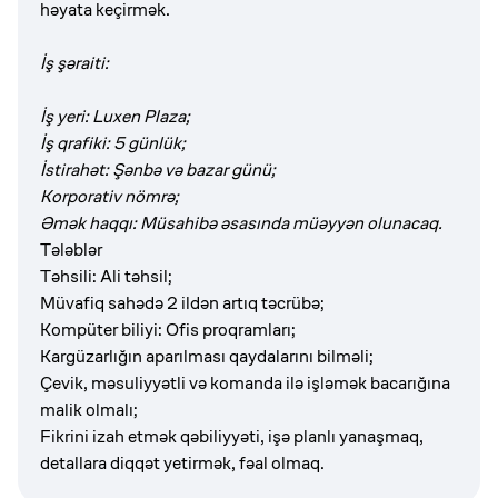
həyata keçirmək.
İş şəraiti:
İş yeri: Luxen Plaza;
İş qrafiki: 5 günlük;
İstirahət: Şənbə və bazar günü;
Korporativ nömrə;
Əmək haqqı: Müsahibə əsasında müəyyən olunacaq.
Tələblər
Təhsili: Ali təhsil;
Müvafiq sahədə 2 ildən artıq təcrübə;
Kompüter biliyi: Ofis proqramları;
Kargüzarlığın aparılması qaydalarını bilməli;
Çevik, məsuliyyətli və komanda ilə işləmək bacarığına
malik olmalı;
Fikrini izah etmək qəbiliyyəti, işə planlı yanaşmaq,
detallara diqqət yetirmək, fəal olmaq.