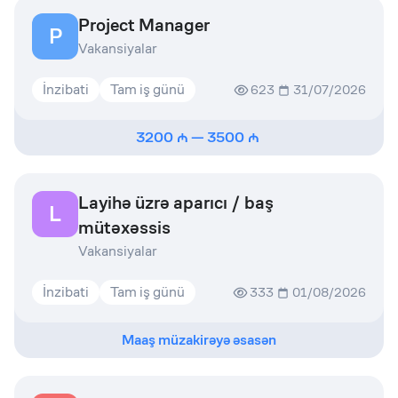
Project Manager
P
Vakansiyalar
İnzibati
Tam iş günü
623
31/07/2026
3200
—
3500
Layihə üzrə aparıcı / baş
L
mütəxəssis
Vakansiyalar
İnzibati
Tam iş günü
333
01/08/2026
Maaş müzakirəyə əsasən