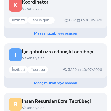
Koordinator
K
Vakansiyalar
İnzibati
Tam iş günü
862
02/08/2026
Maaş müzakirəyə əsasən
İşə qəbul üzrə ödənişli təcrübəçi
İ
Vakansiyalar
İnzibati
Təcrübə
3222
10/07/2026
Maaş müzakirəyə əsasən
İnsan Resursları üzrə Təcrübəçi
B
Vakansiyalar