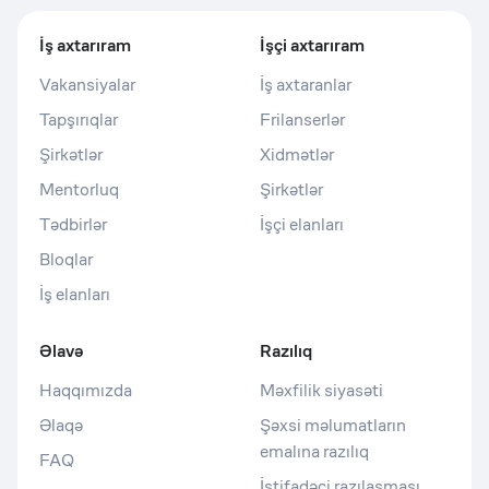
İş axtarıram
İşçi axtarıram
Vakansiyalar
İş axtaranlar
Tapşırıqlar
Frilanserlər
Şirkətlər
Xidmətlər
Mentorluq
Şirkətlər
Tədbirlər
İşçi elanları
Bloqlar
İş elanları
Əlavə
Razılıq
Haqqımızda
Məxfilik siyasəti
Əlaqə
Şəxsi məlumatların
emalına razılıq
FAQ
İstifadəçi razılaşması