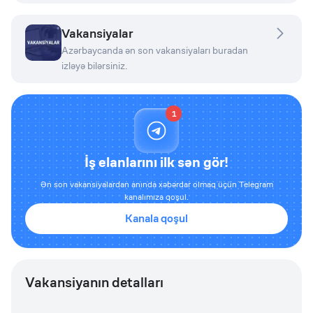
Vakansiyalar
Azərbaycanda ən son vakansiyaları buradan
izləyə bilərsiniz.
1
İş elanlarını ilk sən gör!
Ən son vakansiyalardan anında xəbərdar olmaq üçün Telegram
kanalımıza qoşul.
Kanala qoşul
Vakansiyanın detalları