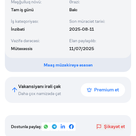
Məşğulluq növü
:
Ərazi
:
Tam iş günü
Bakı
İş kateqoriyası
:
Son müraciət tarixi
:
İnzibati
2025-08-11
Vəzifə dərəcəsi
:
Elan paylaşılıb
:
Mütəxəssis
11/07/2025
Maaş müzakirəyə əsasən
Vakansiyanı irəli çək
Premium et
Daha çox namizədə çat
Şikayət et
Dostunla paylaş: