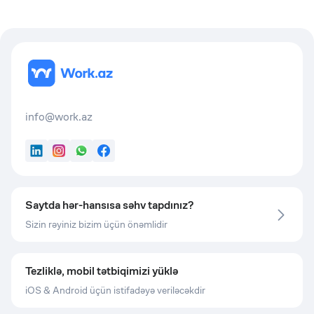
info@work.az
LinkedIn
Instagram
WhatsApp
Facebook
Saytda hər-hansısa səhv tapdınız?
Sizin rəyiniz bizim üçün önəmlidir
Tezliklə, mobil tətbiqimizi yüklə
iOS & Android üçün istifadəyə veriləcəkdir