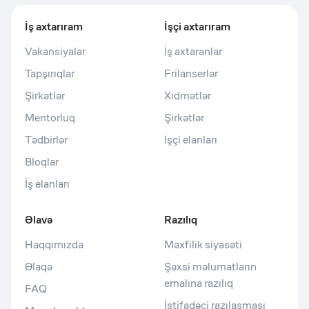
İş axtarıram
İşçi axtarıram
Vakansiyalar
İş axtaranlar
Tapşırıqlar
Frilanserlər
Şirkətlər
Xidmətlər
Mentorluq
Şirkətlər
Tədbirlər
İşçi elanları
Bloqlar
İş elanları
Əlavə
Razılıq
Haqqımızda
Məxfilik siyasəti
Əlaqə
Şəxsi məlumatların
emalına razılıq
FAQ
İstifadəçi razılaşması