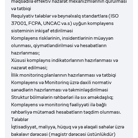
məqsədilə effektiv nəzarət mexanizmlərinin qurulması
və tətbiqi
Requlyativ tələblər və beynəlxalq standartlara (ISO
37001, FCPA, UNCAC və.s) uyğun komplayens
sisteminin inkişaf etdirilməsi
Komplayens risklərinin, insidentlərinin müəyyən
olunması, qiymətləndirilməsi və hesabatların
hazırlanması;
Xüsusi komplayns indikatorlarının hazırlanması və
nəzarət edilməsi;
İllik monitorinq planlarının hazırlanması və tətbiqi
Komplayens və Monitorinq üzrə daxili normativ
sənədlərin hazırlanması və təkminləşdirilməsi
Struktur bölmələrin rəhbərləri ilə sıx əməkdaşlıq;
Komplayens və monitorinq fəaliyyəti ilə bağlı
rəhbərliyə mütəmadi hesabatların təqdim olunması.
Tələblər
İqtisadiyyat, maliyyə, hüquq və ya əlaqəli sahələr üzrə
bakalavr dərəcəsi (magistr dərəcəsi üstünlükdür)