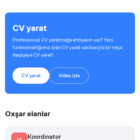
CV yarat
Professional CV yaratmağa ehtiyacın var? Yeni
funksionallığımız olan CV yarat vasitəsiylə bir neçə
dəqiqəyə CV yarat!
CV yarat
Video izlə
Oxşar elanlar
Koordinator