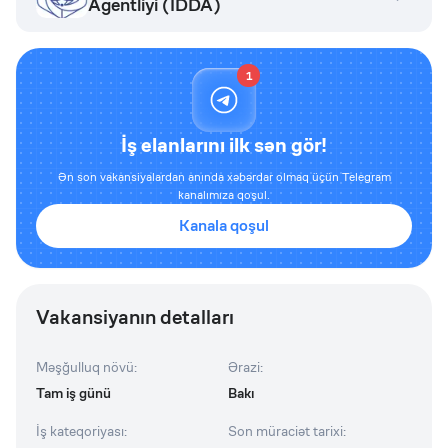
Agentliyi (IDDA)
1
İş elanlarını ilk sən gör!
Ən son vakansiyalardan anında xəbərdar olmaq üçün Telegram
kanalımıza qoşul.
Kanala qoşul
Vakansiyanın detalları
Məşğulluq növü
:
Ərazi
:
Tam iş günü
Bakı
İş kateqoriyası
:
Son müraciət tarixi
: