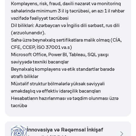
Komplayens, risk, fraud, daxili nəzarət və monitorinq
sahələrində minimum 3 il iş təcrübəsi, ən azı 1 il rəhbər
vəzifədə fəaliyyət təcrübəsi
Dil bilikləri: Azərbaycan və İngilis dili sərbəst, rus dili
(arzuolunandır).
Sahə üzrə beynəlxalq sertifikatlara malik olmaq (CİA,
CFE, CCEP, İSO 37001 və.s)
Microsoft Office, Power BI, Tableau, SQL yaxşı
səviyyədə texniki bacarıqlar
Beynəlxalq komplayens və etik standartlar barədə
ətraflı biliklər
Müxtəlif struktur bölmələrlə yüksək səviyyəli
əməkdaşlıq və effektiv idarəçilik bacarıqları
Hesabatların hazırlanması və təqdim olunması üzrə
təcrübə
İnnovasiya və Rəqəmsal İnkişaf