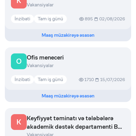
K
Vakansiyalar
İnzibati
Tam iş günü
895
02/08/2026
Maaş müzakirəyə əsasən
Ofis meneceri
O
Vakansiyalar
İnzibati
Tam iş günü
1710
15/07/2026
Maaş müzakirəyə əsasən
Keyfiyyət təminatı və tələbələrə
K
akademik dəstək departamenti Baş
mütəxəssis
Vakansiyalar