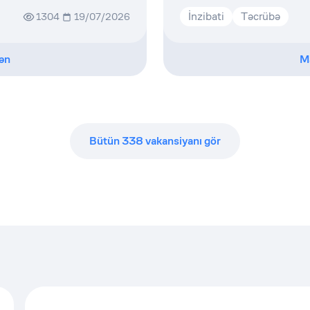
İnzibati
Təcrübə
1304
19/07/2026
ən
M
Bütün
338
vakansiyanı gör