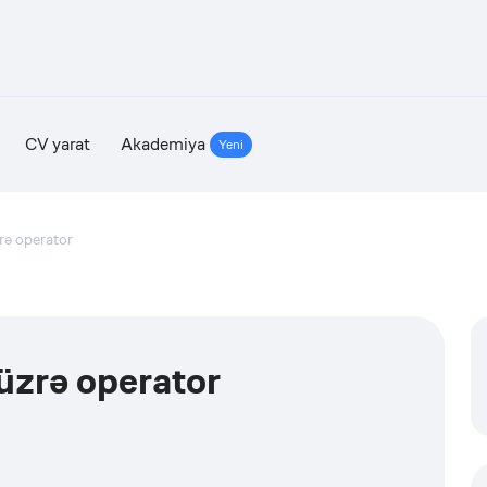
CV yarat
Akademiya
Yeni
rə operator
üzrə operator