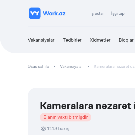
İş axtar
İşçi tap
Vakansiyalar
Tədbirlər
Xidmətlər
Bloqlar
Əsas səhifə
Vakansiyalar
Kameralara nəzarət üz
Kameralara nəzarət 
Elanın vaxtı bitmişdir
1113
baxış