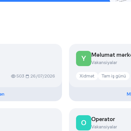
Məlumat mərkəz
Y
Vakansiyalar
Xidmət
Tam iş günü
503
26/07/2026
ən
M
Operator
O
Vakansiyalar