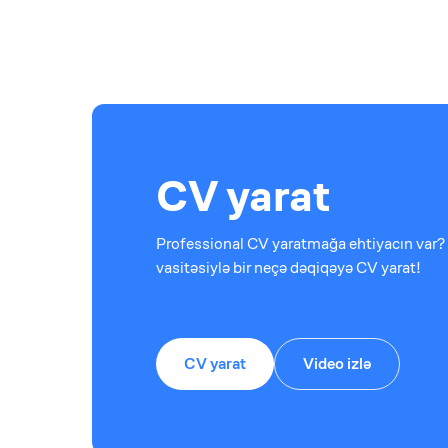
CV yarat
Professional CV yaratmağa ehtiyacın var? 
vasitəsiylə bir neçə dəqiqəyə CV yarat!
CV yarat
Video izlə