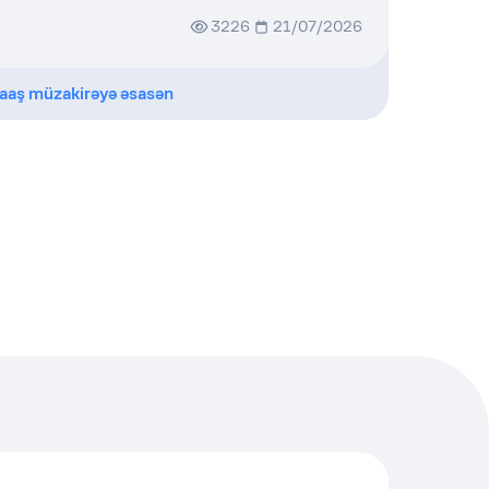
3226
21/07/2026
aaş müzakirəyə əsasən