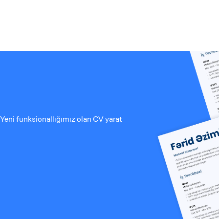
Yeni funksionallığımız olan CV yarat