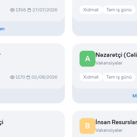
Xidmət
Tam iş günü
1356
27/07/2026
ən
r
Nəzarətçi (Cəl
A
Vakansiyalar
Xidmət
Tam iş günü
1170
02/08/2026
M
çi
İnsan Resurslar
B
Vakansiyalar