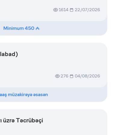
1614
22/07/2026
Minimum
450
ilabad)
276
04/08/2026
aaş müzakirəyə əsasən
ı üzrə Təcrübəçi