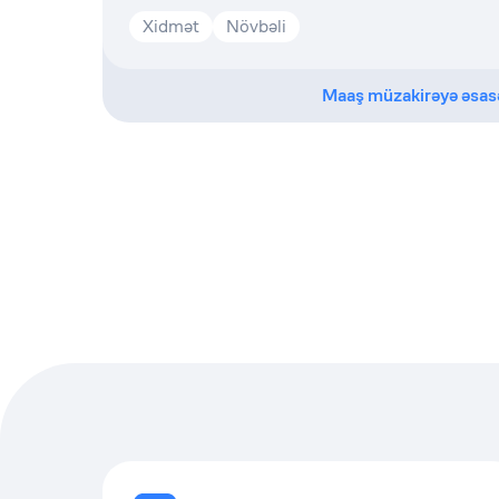
Xidmət
Növbəli
Maaş müzakirəyə əsas