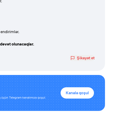
r.
endirimlər.
dəvət olunacaqlar.
Şikayət et
Kanala qoşul
 üçün Telegram kanalımıza qoşul.