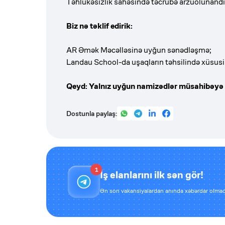
Təhlükəsizlik sahəsində təcrübə arzuolunandı
Biz nə təklif edirik:
AR Əmək Məcəlləsinə uyğun sənədləşmə;
Landau School-da uşaqların təhsilində xüsusi 
Qeyd: Yalnız uyğun namizədlər müsahibəyə 
Dostunla paylaş:
1
İş elanlarını ilk sən gör!
Ən son vakansiyalardan anında xəbərdar olmaq