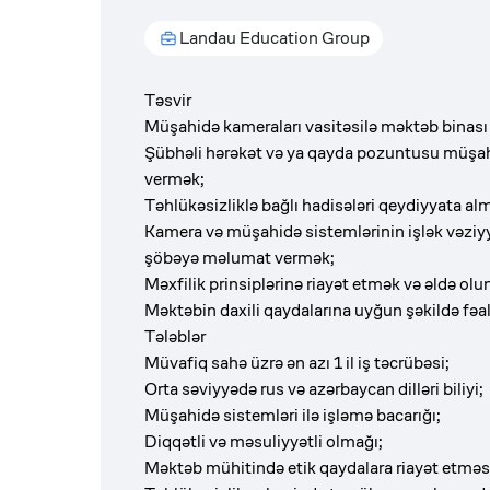
Landau Education Group
Təsvir
Müşahidə kameraları vasitəsilə məktəb binası 
Şübhəli hərəkət və ya qayda pozuntusu müşah
vermək;
Təhlükəsizliklə bağlı hadisələri qeydiyyata a
Kamera və müşahidə sistemlərinin işlək vəziyy
şöbəyə məlumat vermək;
Məxfilik prinsiplərinə riayət etmək və əldə o
Məktəbin daxili qaydalarına uyğun şəkildə fəa
Tələblər
Müvafiq sahə üzrə ən azı 1 il iş təcrübəsi​;
Orta səviyyədə rus və azərbaycan dilləri biliyi​;
Müşahidə sistemləri ilə işləmə bacarığı;
Diqqətli və məsuliyyətli olmağı;
Məktəb mühitində etik qaydalara riayət etməs