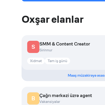
Oxşar elanlar
SMM & Content Creator
S
Sirinnur
Xidmət
Tam iş günü
Maaş müzakirəyə əsas
Çağrı mərkəzi üzrə agent
B
Vakansiyalar