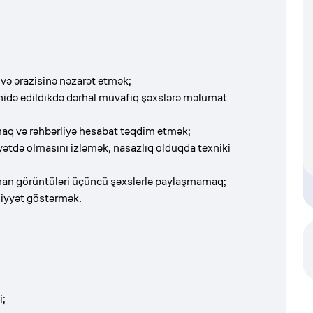
və ərazisinə nəzarət etmək;
idə edildikdə dərhal müvafiq şəxslərə məlumat
lmaq və rəhbərliyə hesabat təqdim etmək;
ətdə olmasını izləmək, nasazlıq olduqda texniki
lunan görüntüləri üçüncü şəxslərlə paylaşmamaq;
liyyət göstərmək.
i;