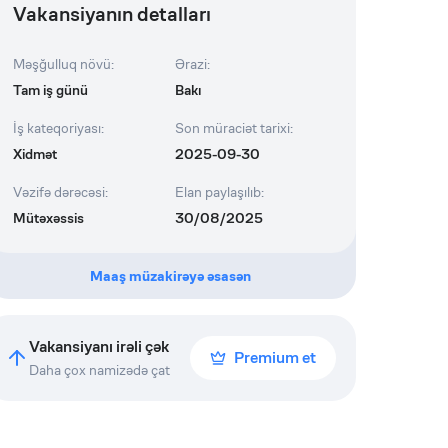
Vakansiyanın detalları
Məşğulluq növü
:
Ərazi
:
Tam iş günü
Bakı
İş kateqoriyası
:
Son müraciət tarixi
:
Xidmət
2025-09-30
Vəzifə dərəcəsi
:
Elan paylaşılıb
:
Mütəxəssis
30/08/2025
Maaş müzakirəyə əsasən
Vakansiyanı irəli çək
Premium et
Daha çox namizədə çat