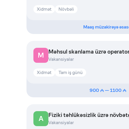
Xidmət
Növbəli
Maaş müzakirəyə əsas
Məhsul skanlama üzrə operato
M
Vakansiyalar
Xidmət
Tam iş günü
900
—
1100
Fiziki təhlükəsizlik üzrə növbət
A
Vakansiyalar