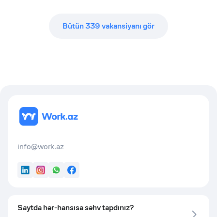
Bütün
339
vakansiyanı gör
info@work.az
LinkedIn
Instagram
WhatsApp
Facebook
Saytda hər-hansısa səhv tapdınız?