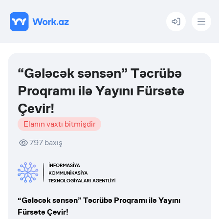
Menu
“Gələcək sənsən” Təcrübə
Proqramı ilə Yayını Fürsətə
Çevir!
Elanın vaxtı bitmişdir
797
baxış
“Gələcək sənsən” Təcrübə Proqramı ilə Yayını
Fürsətə Çevir!