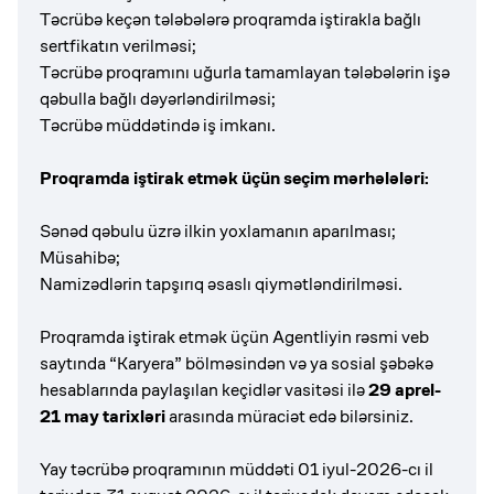
Təcrübə keçən tələbələrə proqramda iştirakla bağlı
sertfikatın verilməsi;
Təcrübə proqramını uğurla tamamlayan tələbələrin işə
qəbulla bağlı dəyərləndirilməsi;
Təcrübə müddətində iş imkanı.
Proqramda iştirak etmək üçün seçim mərhələləri:
Sənəd qəbulu üzrə ilkin yoxlamanın aparılması;
Müsahibə;
Namizədlərin tapşırıq əsaslı qiymətləndirilməsi.
Proqramda iştirak etmək üçün Agentliyin rəsmi veb
saytında “Karyera” bölməsindən və ya sosial şəbəkə
hesablarında paylaşılan keçidlər vasitəsi ilə
29 aprel-
21 may tarixləri
arasında müraciət edə bilərsiniz.
Yay təcrübə proqramının müddəti 01 iyul-2026-cı il