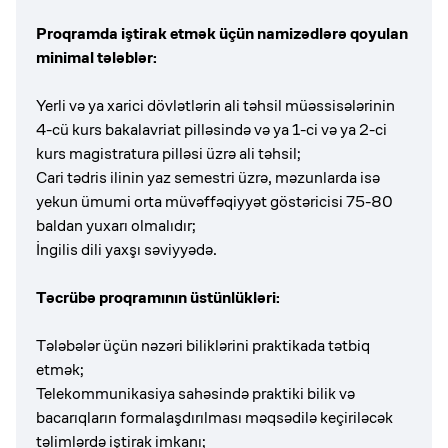
Proqramda iştirak etmək üçün namizədlərə qoyulan
minimal tələblər:
Yerli və ya xarici dövlətlərin ali təhsil müəssisələrinin
4-cü kurs bakalavriat pilləsində və ya 1-ci və ya 2-ci
kurs magistratura pilləsi üzrə ali təhsil;
Cari tədris ilinin yaz semestri üzrə, məzunlarda isə
yekun ümumi orta müvəffəqiyyət göstəricisi 75-80
baldan yuxarı olmalıdır;
İngilis dili yaxşı səviyyədə.
Təcrübə proqramının üstünlükləri:
Tələbələr üçün nəzəri biliklərini praktikada tətbiq
etmək;
Telekommunikasiya sahəsində praktiki bilik və
bacarıqların formalaşdırılması məqsədilə keçiriləcək
təlimlərdə iştirak imkanı;