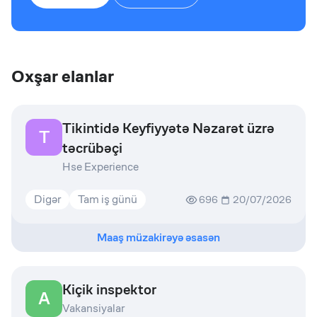
Oxşar elanlar
Tikintidə Keyfiyyətə Nəzarət üzrə
T
təcrübəçi
Hse Experience
Digər
Tam iş günü
696
20/07/2026
Maaş müzakirəyə əsasən
Kiçik inspektor
A
Vakansiyalar