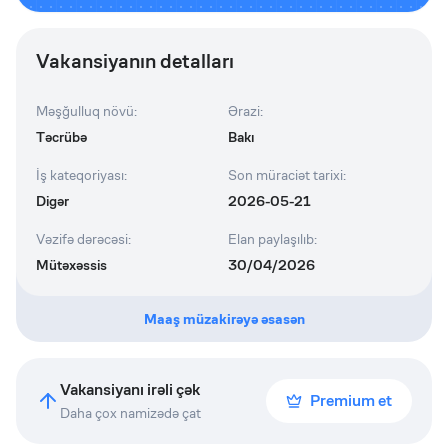
Vakansiyanın detalları
Məşğulluq növü
:
Ərazi
:
Təcrübə
Bakı
İş kateqoriyası
:
Son müraciət tarixi
:
Digər
2026-05-21
Vəzifə dərəcəsi
:
Elan paylaşılıb
:
Mütəxəssis
30/04/2026
Maaş müzakirəyə əsasən
Vakansiyanı irəli çək
Premium et
Daha çox namizədə çat