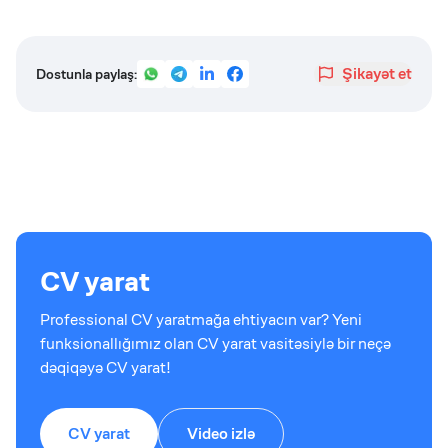
Şikayət et
Dostunla paylaş:
CV yarat
Professional CV yaratmağa ehtiyacın var? Yeni
funksionallığımız olan CV yarat vasitəsiylə bir neçə
dəqiqəyə CV yarat!
CV yarat
Video izlə