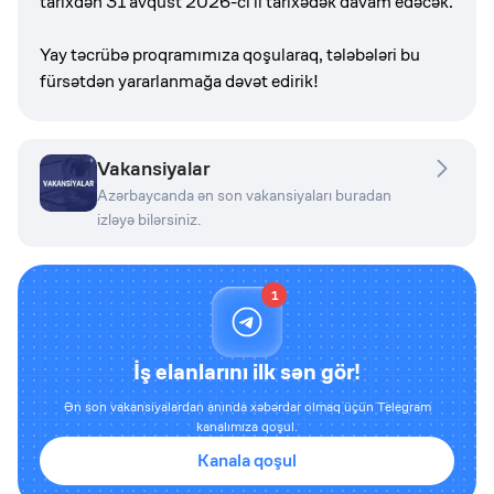
tarixdən 31 avqust 2026-cı il tarixədək davam edəcək.
Yay təcrübə proqramımıza qoşularaq, tələbələri bu
fürsətdən yararlanmağa dəvət edirik!
Vakansiyalar
Azərbaycanda ən son vakansiyaları buradan
izləyə bilərsiniz.
1
İş elanlarını ilk sən gör!
Ən son vakansiyalardan anında xəbərdar olmaq üçün Telegram
kanalımıza qoşul.
Kanala qoşul