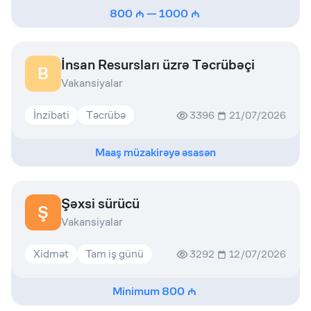
800
—
1000
İnsan Resursları üzrə Təcrübəçi
B
Vakansiyalar
İnzibati
Təcrübə
3396
21/07/2026
Maaş müzakirəyə əsasən
Şəxsi sürücü
Ş
Vakansiyalar
Xidmət
Tam iş günü
3292
12/07/2026
Minimum
800