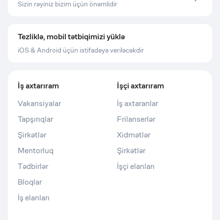
Sizin rəyiniz bizim üçün önəmlidir
Tezliklə, mobil tətbiqimizi yüklə
iOS & Android üçün istifadəyə veriləcəkdir
İş axtarıram
İşçi axtarıram
Vakansiyalar
İş axtaranlar
Tapşırıqlar
Frilanserlər
Şirkətlər
Xidmətlər
Mentorluq
Şirkətlər
Tədbirlər
İşçi elanları
Bloqlar
İş elanları