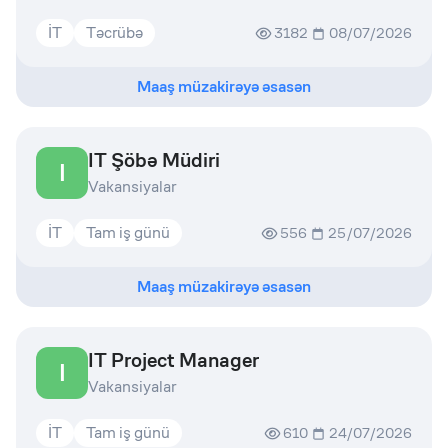
İT
Təcrübə
3182
08/07/2026
Maaş müzakirəyə əsasən
IT Şöbə Müdiri
I
Vakansiyalar
İT
Tam iş günü
556
25/07/2026
Maaş müzakirəyə əsasən
IT Project Manager
I
Vakansiyalar
İT
Tam iş günü
610
24/07/2026