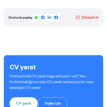
Şikayət et
Dostunla paylaş:
CV yarat
Professional CV yaratmağa ehtiyacın var? Yeni
funksionallığımız olan CV yarat vasitəsiylə bir neçə
dəqiqəyə CV yarat!
CV yarat
Video izlə