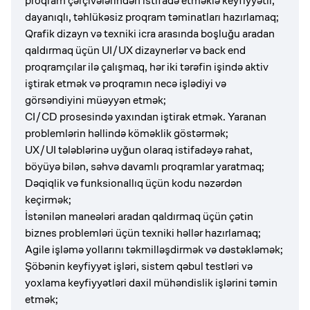
proqram çərçivələrindən istifadə etməklə keyfiyyətli,
dayanıqlı, təhlükəsiz proqram təminatları hazırlamaq;
Qrafik dizayn və texniki icra arasında boşluğu aradan
qaldırmaq üçün UI/UX dizaynerlər və back end
proqramçılar ilə çalışmaq, hər iki tərəfin işində aktiv
iştirak etmək və proqramın necə işlədiyi və
görsəndiyini müəyyən etmək;
CI/CD prosesində yaxından iştirak etmək. Yaranan
problemlərin həllində köməklik göstərmək;
UX/UI tələblərinə uyğun olaraq istifadəyə rahat,
böyüyə bilən, səhvə davamlı proqramlar yaratmaq;
Dəqiqlik və funksionallıq üçün kodu nəzərdən
keçirmək;
İstənilən maneələri aradan qaldırmaq üçün çətin
biznes problemləri üçün texniki həllər hazırlamaq;
Agile işləmə yollarını təkmilləşdirmək və dəstəkləmək;
Şöbənin keyfiyyət işləri, sistem qəbul testləri və
yoxlama keyfiyyətləri daxil mühəndislik işlərini təmin
etmək;