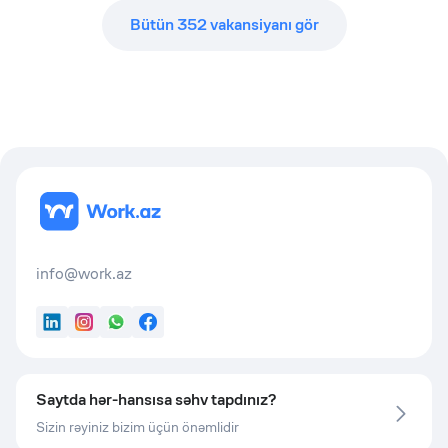
Bütün
352
vakansiyanı gör
info@work.az
LinkedIn
Instagram
WhatsApp
Facebook
Saytda hər-hansısa səhv tapdınız?
Sizin rəyiniz bizim üçün önəmlidir