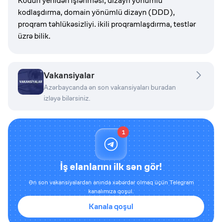
Kodun yenidən işlənməsi, dizayn yönümlü
kodlaşdırma, domain yönümlü dizayn (DDD),
proqram təhlükəsizliyi. ikili proqramlaşdırma, testlər
üzrə bilik.
Vakansiyalar
Azərbaycanda ən son vakansiyaları buradan
izləyə bilərsiniz.
1
İş elanlarını ilk sən gör!
Ən son vakansiyalardan anında xəbərdar olmaq üçün Telegram
kanalımıza qoşul.
Kanala qoşul