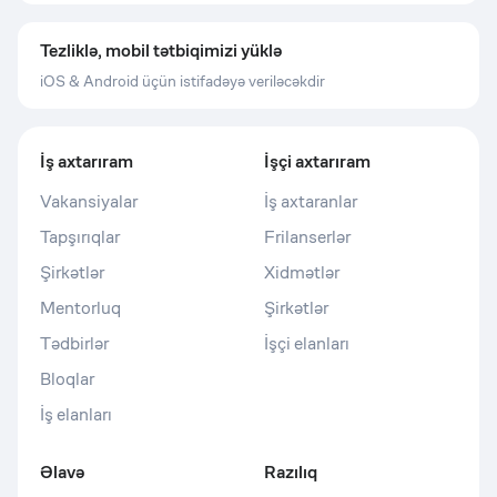
Tezliklə, mobil tətbiqimizi yüklə
iOS & Android üçün istifadəyə veriləcəkdir
İş axtarıram
İşçi axtarıram
Vakansiyalar
İş axtaranlar
Tapşırıqlar
Frilanserlər
Şirkətlər
Xidmətlər
Mentorluq
Şirkətlər
Tədbirlər
İşçi elanları
Bloqlar
İş elanları
Əlavə
Razılıq