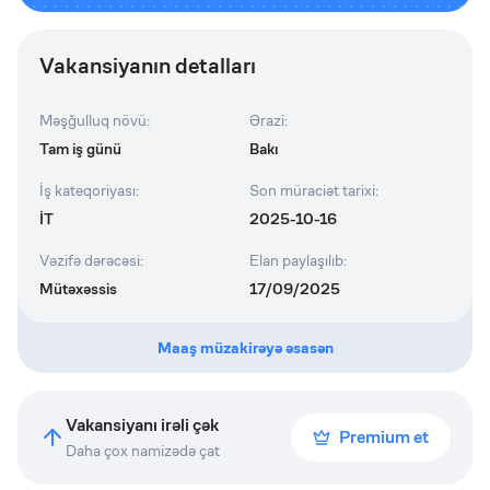
Vakansiyanın detalları
Məşğulluq növü
:
Ərazi
:
Tam iş günü
Bakı
İş kateqoriyası
:
Son müraciət tarixi
:
İT
2025-10-16
Vəzifə dərəcəsi
:
Elan paylaşılıb
:
Mütəxəssis
17/09/2025
Maaş müzakirəyə əsasən
Vakansiyanı irəli çək
Premium et
Daha çox namizədə çat