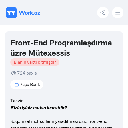
Menu
Front-End Proqramlaşdırma
üzrə Mütəxəssis
Elanın vaxtı bitmişdir
724
baxış
Paşa Bank
Təsvir
Sizin işiniz nədən ibarətdir?
Rəqəmsal məhsulların yaradılması üzrə front-end