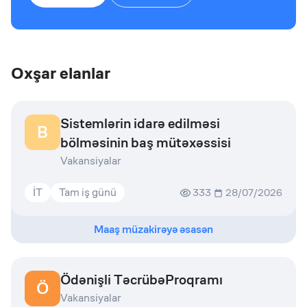
Oxşar elanlar
Sistemlərin idarə edilməsi
B
bölməsinin baş mütəxəssisi
Vakansiyalar
İT
Tam iş günü
333
28/07/2026
Maaş müzakirəyə əsasən
Ödənişli TəcrübəProqramı
Ö
Vakansiyalar