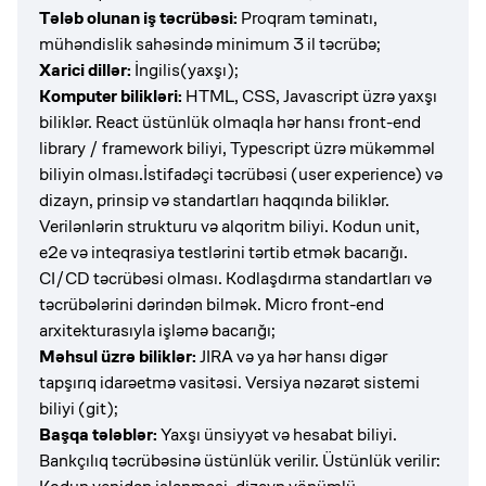
Tələb olunan iş təcrübəsi:
Proqram təminatı,
mühəndislik sahəsində minimum 3 il təcrübə;
Xarici dillər:
İngilis(yaxşı);
Komputer bilikləri:
HTML, CSS, Javascript üzrə yaxşı
biliklər. React üstünlük olmaqla hər hansı front-end
library / framework biliyi, Typescript üzrə mükəmməl
biliyin olması.İstifadəçi təcrübəsi (user experience) və
dizayn, prinsip və standartları haqqında biliklər.
Verilənlərin strukturu və alqoritm biliyi.
Kodun unit,
e2e və inteqrasiya testlərini tərtib etmək bacarığı.
CI/CD təcrübəsi olması. Kodlaşdırma standartları və
təcrübələrini dərindən bilmək. Micro front-end
arxitekturasıyla işləmə bacarığı;
Məhsul üzrə biliklər:
JIRA və ya hər hansı digər
tapşırıq idarəetmə vasitəsi. Versiya nəzarət sistemi
biliyi (git);
Başqa tələblər:
Yaxşı ünsiyyət və hesabat biliyi.
Bankçılıq təcrübəsinə üstünlük verilir. Üstünlük verilir: