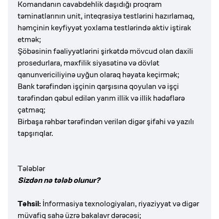
Komandanın cavabdehlik daşıdığı proqram
təminatlarının unit, inteqrasiya testlərini hazırlamaq,
həmçinin keyfiyyət yoxlama testlərində aktiv iştirak
etmək;
Şöbəsinin fəaliyyətlərini şirkətdə mövcud olan daxili
prosedurlara, məxfilik siyasətinə və dövlət
qanunvericiliyinə uyğun olaraq həyata keçirmək;
Bank tərəfindən işçinin qarşısına qoyulan və işçi
tərəfindən qəbul edilən yarım illik və illik hədəflərə
çatmaq;
Birbaşa rəhbər tərəfindən verilən digər şifahi və yazılı
tapşırıqlar.
Tələblər
Sizdən nə tələb olunur?
Təhsil:
İnformasiya texnologiyaları, riyaziyyat və digər
müvafiq sahə üzrə bakalavr dərəcəsi;