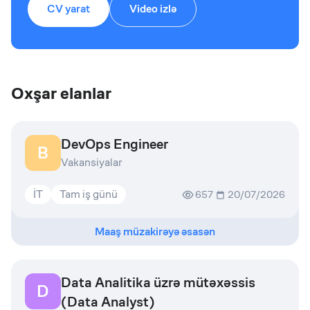
CV yarat
Video izlə
Oxşar elanlar
DevOps Engineer
B
Vakansiyalar
İT
Tam iş günü
657
20/07/2026
Maaş müzakirəyə əsasən
Data Analitika üzrə mütəxəssis
D
(Data Analyst)