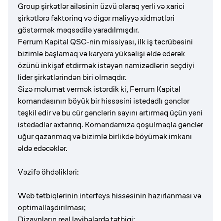
Group şirkətlər ailəsinin üzvü olaraq yerli və xarici
şirkətlərə faktorinq və digər maliyyə xidmətləri
göstərmək məqsədilə yaradılmışdır.
Ferrum Kapital QSC-nin missiyası, ilk iş təcrübəsini
bizimlə başlamaq və karyera yüksəlişi əldə edərək
özünü inkişaf etdirmək istəyən namizədlərin seçdiyi
lider şirkətlərindən biri olmaqdır.
Sizə məlumat vermək istərdik ki, Ferrum Kapital
komandasının böyük bir hissəsini istedadlı gənclər
təşkil edir və bu cür gənclərin sayını artırmaq üçün yeni
istedadlar axtarırıq. Komandamıza qoşulmaqla gənclər
uğur qazanmaq və bizimlə birlikdə böyümək imkanı
əldə edəcəklər.
Vəzifə öhdəlikləri:
Web tətbiqlərinin interfeys hissəsinin hazırlanması və
optimallaşdırılması;
Dizaynların real layihələrdə tətbiqi;