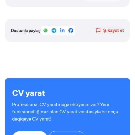
Şikayət et
Dostunla paylaş:
CV yarat
Professional CV yaratmağa ehtiyacın var? Yeni
funksionallığımız olan CV yarat vasitəsiylə bir neçə
dəqiqəyə CV yarat!