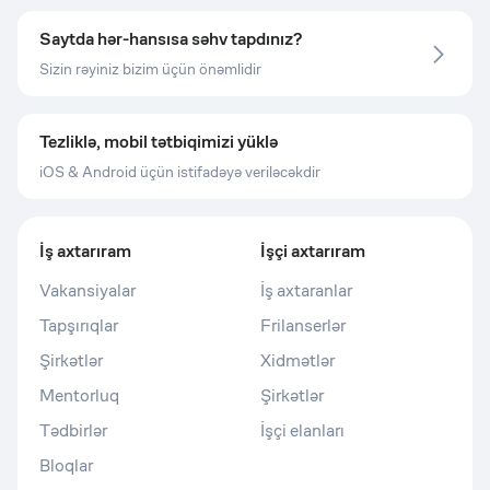
Saytda hər-hansısa səhv tapdınız?
Sizin rəyiniz bizim üçün önəmlidir
Tezliklə, mobil tətbiqimizi yüklə
iOS & Android üçün istifadəyə veriləcəkdir
İş axtarıram
İşçi axtarıram
Vakansiyalar
İş axtaranlar
Tapşırıqlar
Frilanserlər
Şirkətlər
Xidmətlər
Mentorluq
Şirkətlər
Tədbirlər
İşçi elanları
Bloqlar