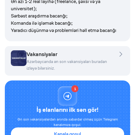
Ən azı 1-2 real layihə (freelance, şəxsi və ya
universitet);
Sərbəst araşdırma bacarığı;
Komanda ilə işləmək bacarığı;
Yaradıcı düşünmə və problemləri həll etmə bacarığı
Vakansiyalar
Azərbaycanda ən son vakansiyaları buradan
izləyə bilərsiniz.
1
İş elanlarını ilk sən gör!
Ən son vakansiyalardan anında xəbərdar olmaq üçün Telegram
kanalımıza qoşul.
Kanala qoşul