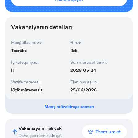
Vakansiyanın detalları
Məşğulluq növü
:
Ərazi
:
Təcrübə
Bakı
İş kateqoriyası
:
Son müraciət tarixi
:
İT
2026-05-24
Vəzifə dərəcəsi
:
Elan paylaşılıb
:
Kiçik mütəxəssis
25/04/2026
Maaş müzakirəyə əsasən
Vakansiyanı irəli çək
Premium et
Daha çox namizədə çat