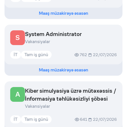
Maaş müzakirəyə əsasən
System Administrator
S
Vakansiyalar
İT
Tam iş günü
762
22/07/2026
Maaş müzakirəyə əsasən
Kiber simulyasiya üzrə mütəxəssis /
A
İnformasiya təhlükəsizliyi şöbəsi
Vakansiyalar
İT
Tam iş günü
641
22/07/2026