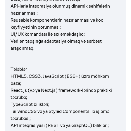
API-lərlə inteqrasiya olunmuş dinamik səhifələrin
hazırlanması;
Reusable komponentlərin hazırlanması və kod
keyfiyyətinin qorunması;
UI/UX komandası ilə sıx əməkdaşlıq;
Verilən tapşırığa adaptasiya olmaq və sərbəst
araşdırmaq.
Tələblər
HTML5, CSS3, JavaScript (ES6+) üzrə möhkəm
baza;
React.js (və ya Next.js) framework-lərində praktiki
təcrübə;
TypeScript bilikləri;
TailwindCSS və ya Styled Components ilə işləmə
təcrübəsi;
API inteqrasiyası (REST və ya GraphQL) bilikləri;