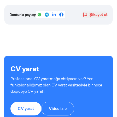
Şikayət et
Dostunla paylaş:
CV yarat
Professional CV yaratmağa ehtiyacın var? Yeni
funksionallığımız olan CV yarat vasitəsiylə bir neçə
dəqiqəyə CV yarat!
CV yarat
Video izlə