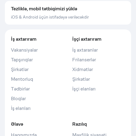
Tezliklə, mobil tətbiqimizi yüklə
iOS & Android üçün istifadəyə veriləcəkdir
İş axtarıram
İşçi axtarıram
Vakansiyalar
İş axtaranlar
Tapşırıqlar
Frilanserlər
Şirkətlər
Xidmətlər
Mentorluq
Şirkətlər
Tədbirlər
İşçi elanları
Bloqlar
İş elanları
Əlavə
Razılıq
Haqqımızda
Məxfilik siyasəti