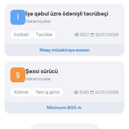
İşə qəbul üzrə ödənişli təcrübəçi
İ
Vakansiyalar
İnzibati
Təcrübə
3217
10/07/2026
Maaş müzakirəyə əsasən
Şəxsi sürücü
Ş
Vakansiyalar
Xidmət
Tam iş günü
3140
12/07/2026
Minimum
800