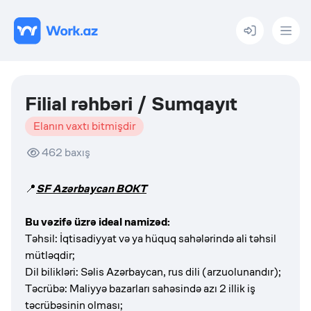
Menu
Filial rəhbəri / Sumqayıt
Elanın vaxtı bitmişdir
462
baxış
📍
SF Azərbaycan BOKT
Bu vəzifə üzrə ideal namizəd:
Təhsil: İqtisadiyyat və ya hüquq sahələrində ali təhsil
mütləqdir;
Dil bilikləri: Səlis Azərbaycan, rus dili (arzuolunandır);
Təcrübə: Maliyyə bazarları sahəsində azı 2 illik iş
təcrübəsinin olması;