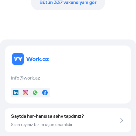
Bütün
337
vakansiyanı gör
info@work.az
LinkedIn
Instagram
WhatsApp
Facebook
Saytda hər-hansısa səhv tapdınız?
Sizin rəyiniz bizim üçün önəmlidir