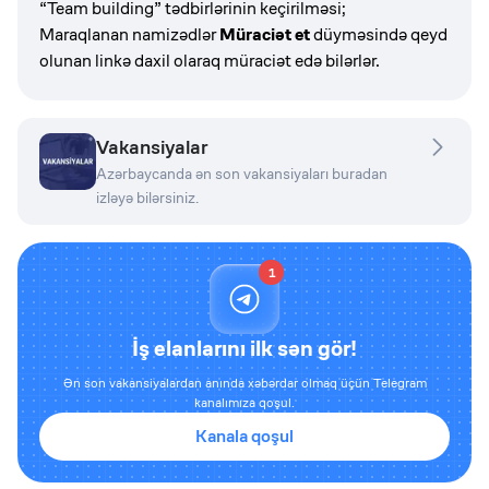
“Team building” tədbirlərinin keçirilməsi;
Maraqlanan namizədlər
Müraciət et
düyməsində qeyd
olunan linkə daxil olaraq müraciət edə bilərlər.
Vakansiyalar
Azərbaycanda ən son vakansiyaları buradan
izləyə bilərsiniz.
1
İş elanlarını ilk sən gör!
Ən son vakansiyalardan anında xəbərdar olmaq üçün Telegram
kanalımıza qoşul.
Kanala qoşul