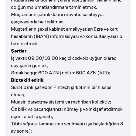
dolğun məlumatlandırmanı təmin etmək.
Müştərilərin çətinliklərini müvafiq səlahiyyət
çərçivəsində həll edilməsi.
Müştərilərin şəxsi kabinet əməliyyatları üzrə və kart
hesabların (IBAN) informasiyası və konsultasiyası ilə
təmin etmək.
Şərtlər:
İş vaxtı: 09:00/18:00 keçici cədvələ uyğun olaraq
dəyişən 5 günlük;
Əmək haqqı: 600 AZN (net) + 600 AZN (KPI);
Biz təklif edirik:
Sürətlə inkişaf edən Fintech şirkətinin bir hissəsi
olmaq;
Müasir idarəetmə sistemi və mehriban kollektiv;
Öz bilik və bacarıqlarınızı nümayiş və inkişaf etdirmək
üçün rahat iş şəraiti;
Tibbi sığorta təminatının verilməsi (işə başladığdan 3
ay sonra);