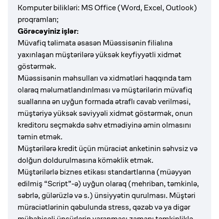
Komputer bilikləri: MS Office (Word, Excel, Outlook)
proqramları;
Görəcəyiniz işlər:
Müvafiq təlimata əsasən Müəssisənin filialına
yaxınlaşan müştərilərə yüksək keyfiyyətli xidmət
göstərmək.
Müəssisənin məhsulları və xidmətləri haqqında tam
olaraq məlumatlandırılması və müştərilərin müvafiq
suallarına ən uyğun formada ətraflı cavab verilməsi,
müştəriyə yüksək səviyyəli xidmət göstərmək, onun
kreditoru seçməkdə səhv etmədiyinə əmin olmasını
təmin etmək.
Müştərilərə kredit üçün müraciət anketinin səhvsiz və
dolğun doldurulmasına köməklik etmək.
Müştərilərlə biznes etikası standartlarına (müəyyən
edilmiş “Script”-ə) uyğun olaraq (mehriban, təmkinlə,
səbrlə, gülərüzlə və s.) ünsiyyətin qurulması. Müştəri
müraciətlərinin qəbulunda stress, qəzəb və ya digər
mübahisəli ünsürlərin yaranması zamanı təmkinliklə,