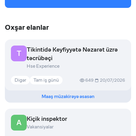
Oxşar elanlar
Tikintidə Keyfiyyətə Nəzarət üzrə
T
təcrübəçi
Hse Experience
Digər
Tam iş günü
649
20/07/2026
Maaş müzakirəyə əsasən
Kiçik inspektor
A
Vakansiyalar