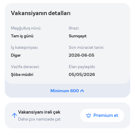
Vakansiyanın detalları
Məşğulluq növü
:
Ərazi
:
Tam iş günü
Sumqayıt
İş kateqoriyası
:
Son müraciət tarixi
:
Digər
2026-06-05
Vəzifə dərəcəsi
:
Elan paylaşılıb
:
Şöbə müdiri
05/05/2026
Minimum
600
Vakansiyanı irəli çək
Premium et
Daha çox namizədə çat