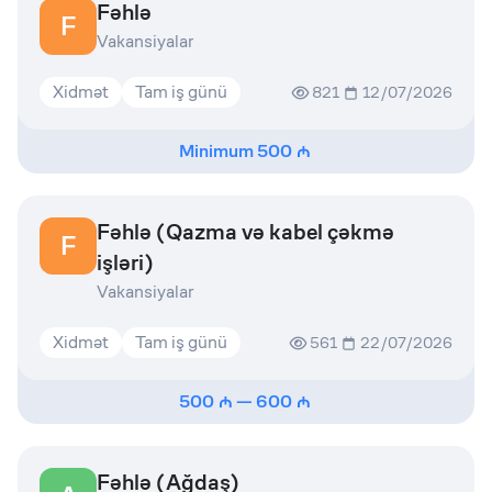
Fəhlə
F
Vakansiyalar
Xidmət
Tam iş günü
821
12/07/2026
Minimum
500
Fəhlə (Qazma və kabel çəkmə
F
işləri)
Vakansiyalar
Xidmət
Tam iş günü
561
22/07/2026
500
—
600
Fəhlə (Ağdaş)