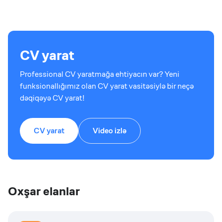
CV yarat
Professional CV yaratmağa ehtiyacın var? Yeni
funksionallığımız olan CV yarat vasitəsiylə bir neçə
dəqiqəyə CV yarat!
CV yarat
Video izlə
Oxşar elanlar