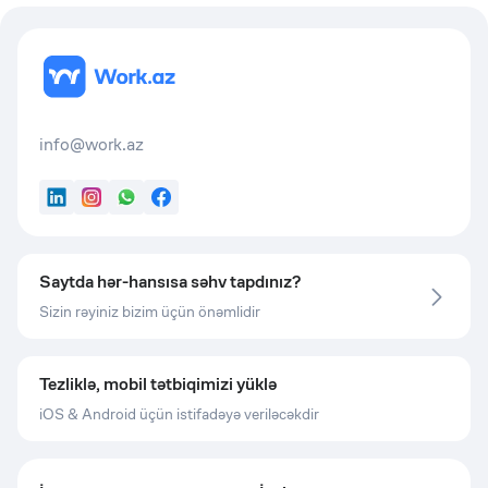
info@work.az
LinkedIn
Instagram
WhatsApp
Facebook
Saytda hər-hansısa səhv tapdınız?
Sizin rəyiniz bizim üçün önəmlidir
Tezliklə, mobil tətbiqimizi yüklə
iOS & Android üçün istifadəyə veriləcəkdir