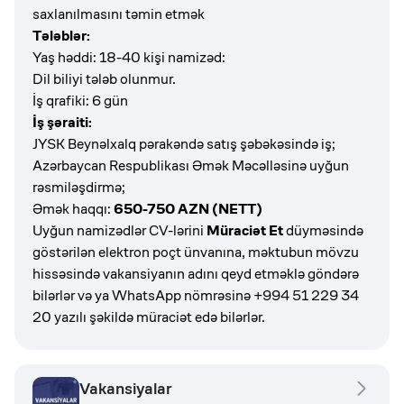
saxlanılmasını təmin etmək
Tələblər:
Yaş həddi: 18-40 kişi namizəd:
Dil biliyi tələb olunmur.
İş qrafiki: 6 gün
İş şəraiti:
JYSK Beynəlxalq pərakəndə satış şəbəkəsində iş;
Azərbaycan Respublikası Əmək Məcəlləsinə uyğun
rəsmiləşdirmə;
Əmək haqqı:
650-750 AZN (NETT)
Uyğun namizədlər CV-lərini
Müraciət Et
düyməsində
göstərilən elektron poçt ünvanına, məktubun mövzu
hissəsində vakansiyanın adını qeyd etməklə göndərə
bilərlər və ya WhatsApp nömrəsinə +994 51 229 34
20 yazılı şəkildə müraciət edə bilərlər.
Vakansiyalar