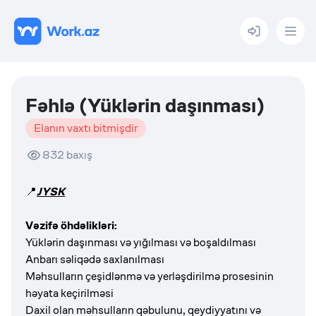
Menu
Fəhlə (Yüklərin daşınması)
Elanın vaxtı bitmişdir
832
baxış
📍
JYSK
Vəzifə öhdəlikləri:
Yüklərin daşınması və yığılması və boşaldılması
Anbarı səliqədə saxlanılması
Məhsulların çeşidlənmə və yerləşdirilmə prosesinin
həyata keçirilməsi
Daxil olan məhsulların qəbulunu, qeydiyyatını və