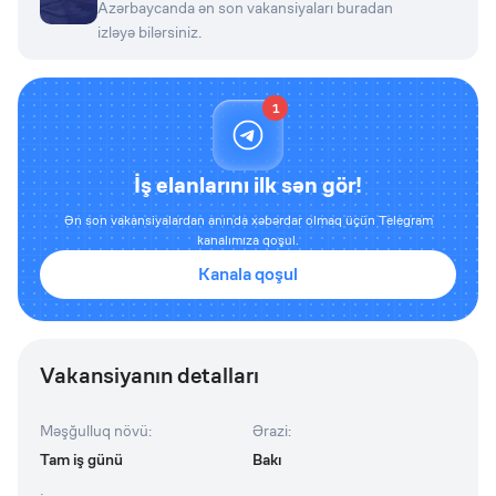
Azərbaycanda ən son vakansiyaları buradan
izləyə bilərsiniz.
1
İş elanlarını ilk sən gör!
Ən son vakansiyalardan anında xəbərdar olmaq üçün Telegram
kanalımıza qoşul.
Kanala qoşul
Vakansiyanın detalları
Məşğulluq növü
:
Ərazi
:
Tam iş günü
Bakı