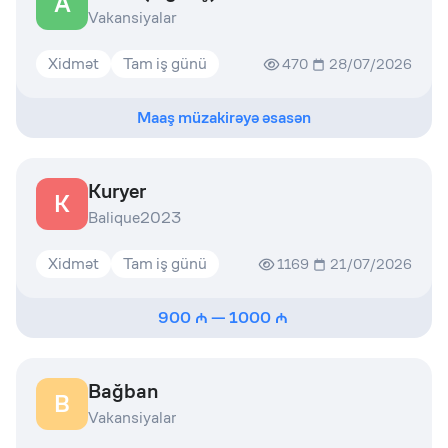
A
Vakansiyalar
Xidmət
Tam iş günü
470
28/07/2026
Maaş müzakirəyə əsasən
Kuryer
K
Balique2023
Xidmət
Tam iş günü
1169
21/07/2026
900
—
1000
Bağban
B
Vakansiyalar