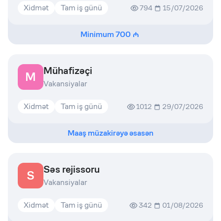
Xidmət
Tam iş günü
794
15/07/2026
Minimum
700
Mühafizəçi
M
Vakansiyalar
Xidmət
Tam iş günü
1012
29/07/2026
Maaş müzakirəyə əsasən
Səs rejissoru
S
Vakansiyalar
Xidmət
Tam iş günü
342
01/08/2026