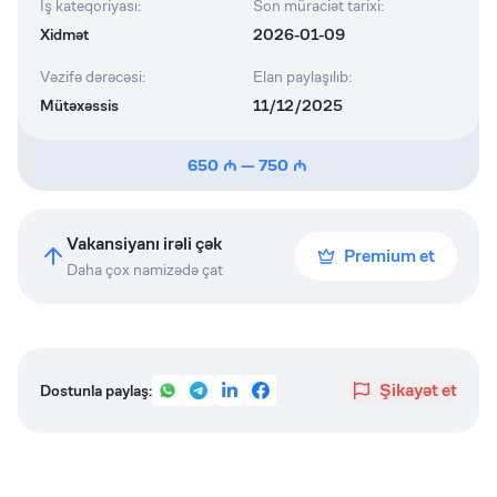
İş kateqoriyası
:
Son müraciət tarixi
:
Xidmət
2026-01-09
Vəzifə dərəcəsi
:
Elan paylaşılıb
:
Mütəxəssis
11/12/2025
650
—
750
Vakansiyanı irəli çək
Premium et
Daha çox namizədə çat
Şikayət et
Dostunla paylaş: