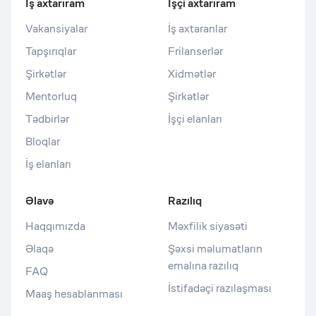
İş axtarıram
İşçi axtarıram
Vakansiyalar
İş axtaranlar
Tapşırıqlar
Frilanserlər
Şirkətlər
Xidmətlər
Mentorluq
Şirkətlər
Tədbirlər
İşçi elanları
Bloqlar
İş elanları
Əlavə
Razılıq
Haqqımızda
Məxfilik siyasəti
Əlaqə
Şəxsi məlumatların
emalına razılıq
FAQ
İstifadəçi razılaşması
Maaş hesablanması