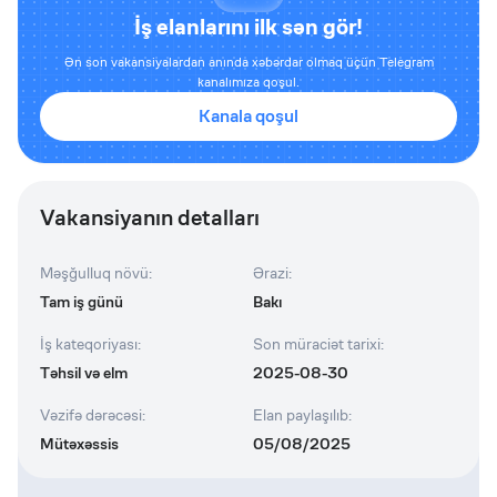
İş elanlarını ilk sən gör!
Ən son vakansiyalardan anında xəbərdar olmaq üçün Telegram
kanalımıza qoşul.
Kanala qoşul
Vakansiyanın detalları
Məşğulluq növü
:
Ərazi
:
Tam iş günü
Bakı
İş kateqoriyası
:
Son müraciət tarixi
:
Təhsil və elm
2025-08-30
Vəzifə dərəcəsi
:
Elan paylaşılıb
:
Mütəxəssis
05/08/2025