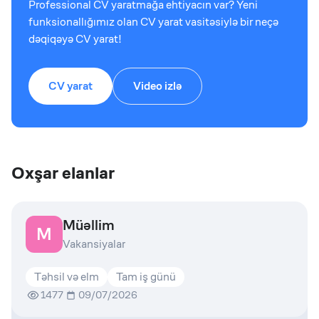
Professional CV yaratmağa ehtiyacın var? Yeni
funksionallığımız olan CV yarat vasitəsiylə bir neçə
dəqiqəyə CV yarat!
CV yarat
Video izlə
Oxşar elanlar
Müəllim
M
Vakansiyalar
Təhsil və elm
Tam iş günü
1477
09/07/2026