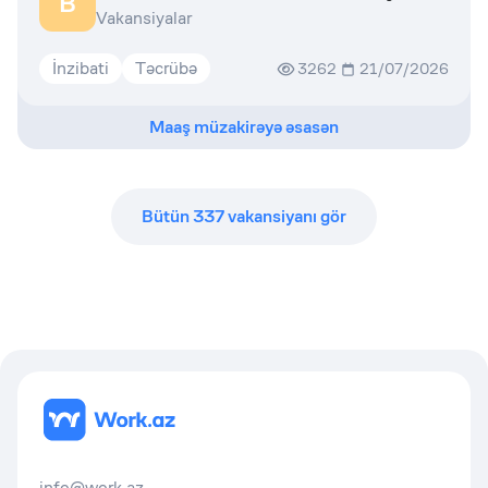
B
Vakansiyalar
İnzibati
Təcrübə
3262
21/07/2026
Maaş müzakirəyə əsasən
Bütün
337
vakansiyanı gör
info@work.az