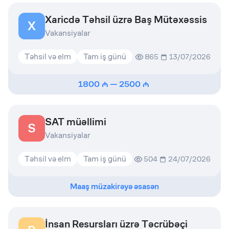
Xaricdə Təhsil üzrə Baş Mütəxəssis
X
Vakansiyalar
Təhsil və elm
Tam iş günü
865
13/07/2026
1800
—
2500
SAT müəllimi
S
Vakansiyalar
Təhsil və elm
Tam iş günü
504
24/07/2026
Maaş müzakirəyə əsasən
İnsan Resursları üzrə Təcrübəçi