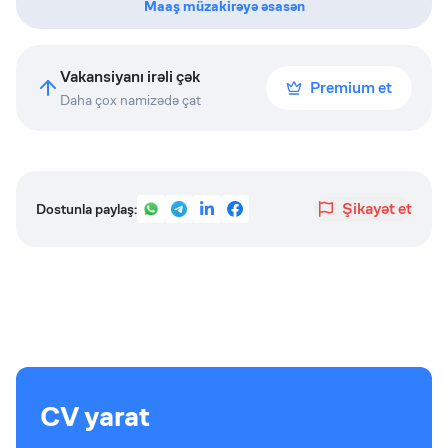
Maaş müzakirəyə əsasən
Vakansiyanı irəli çək
Premium et
Daha çox namizədə çat
Şikayət et
Dostunla paylaş:
CV yarat