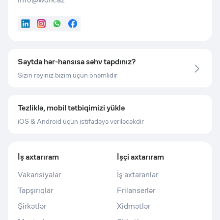
LinkedIn
Instagram
WhatsApp
Facebook
Saytda hər-hansısa səhv tapdınız?
Sizin rəyiniz bizim üçün önəmlidir
Tezliklə, mobil tətbiqimizi yüklə
iOS & Android üçün istifadəyə veriləcəkdir
İş axtarıram
İşçi axtarıram
Vakansiyalar
İş axtaranlar
Tapşırıqlar
Frilanserlər
Şirkətlər
Xidmətlər