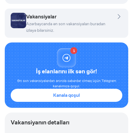
Vakansiyalar
Azərbaycanda ən son vakansiyaları buradan
izləyə bilərsiniz.
1
İş elanlarını ilk sən gör!
Ən son vakansiyalardan anında xəbərdar olmaq üçün Telegram
kanalımıza qoşul.
Kanala qoşul
Vakansiyanın detalları