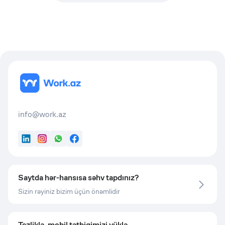
info@work.az
LinkedIn
Instagram
WhatsApp
Facebook
Saytda hər-hansısa səhv tapdınız?
Sizin rəyiniz bizim üçün önəmlidir
Tezliklə, mobil tətbiqimizi yüklə