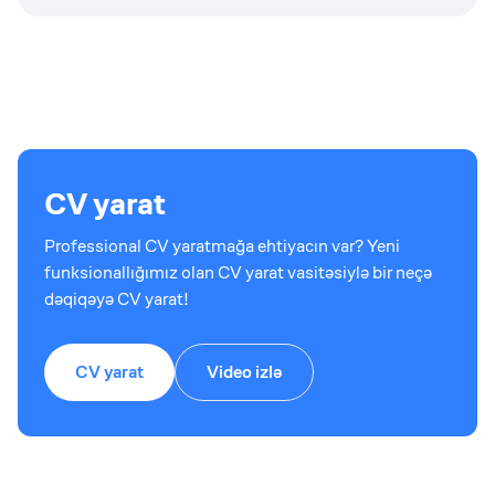
CV yarat
Professional CV yaratmağa ehtiyacın var? Yeni
funksionallığımız olan CV yarat vasitəsiylə bir neçə
dəqiqəyə CV yarat!
CV yarat
Video izlə