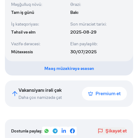
Məşğulluq növü
:
Ərazi
:
Tam iş günü
Bakı
İş kateqoriyası
:
Son müraciət tarixi
:
Təhsil və elm
2025-08-29
Vəzifə dərəcəsi
:
Elan paylaşılıb
:
Mütəxəssis
30/07/2025
Maaş müzakirəyə əsasən
Vakansiyanı irəli çək
Premium et
Daha çox namizədə çat
Şikayət et
Dostunla paylaş: