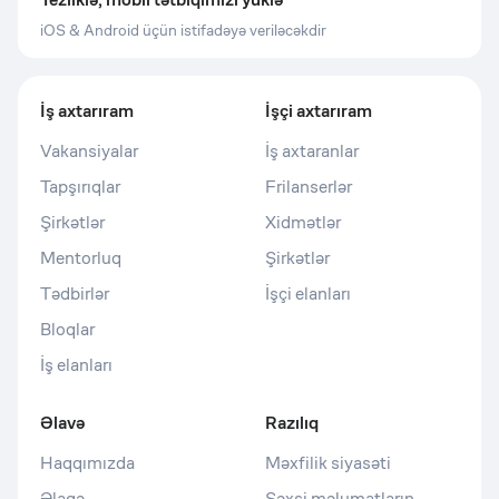
iOS & Android üçün istifadəyə veriləcəkdir
İş axtarıram
İşçi axtarıram
Vakansiyalar
İş axtaranlar
Tapşırıqlar
Frilanserlər
Şirkətlər
Xidmətlər
Mentorluq
Şirkətlər
Tədbirlər
İşçi elanları
Bloqlar
İş elanları
Əlavə
Razılıq
Haqqımızda
Məxfilik siyasəti
Əlaqə
Şəxsi məlumatların