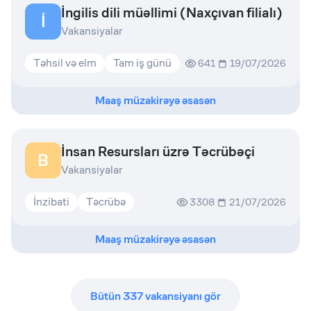
İngilis dili müəllimi (Naxçıvan filialı)
İ
Vakansiyalar
Təhsil və elm
Tam iş günü
641
19/07/2026
Maaş müzakirəyə əsasən
İnsan Resursları üzrə Təcrübəçi
B
Vakansiyalar
İnzibati
Təcrübə
3308
21/07/2026
Maaş müzakirəyə əsasən
Bütün
337
vakansiyanı gör