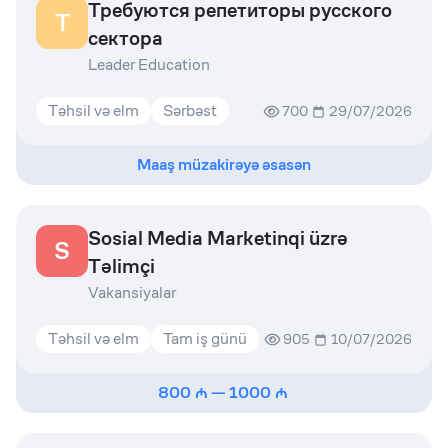
Требуются репетиторы русского
Т
сектора
Leader Education
Təhsil və elm
Sərbəst
700
29/07/2026
Maaş müzakirəyə əsasən
Sosial Media Marketinqi üzrə
S
Təlimçi
Vakansiyalar
Təhsil və elm
Tam iş günü
905
10/07/2026
800
—
1000