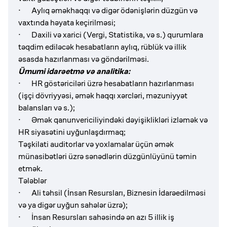
· Aylıq əməkhaqqı və digər ödənişlərin düzgün və
vaxtında həyata keçirilməsi;
· Daxili və xarici (Vergi, Statistika, və s.) qurumlara
təqdim ediləcək hesabatların aylıq, rüblük və illik
əsasda hazırlanması və göndərilməsi.
Ümumi idarəetmə və analitika:
· HR göstəriciləri üzrə hesabatların hazırlanması
(işçi dövriyyəsi, əmək haqqı xərcləri, məzuniyyət
balansları və s.);
· Əmək qanunvericiliyindəki dəyişiklikləri izləmək və
HR siyasətini uyğunlaşdırmaq;
Təşkilati auditorlar və yoxlamalar üçün əmək
münasibətləri üzrə sənədlərin düzgünlüyünü təmin
etmək.
Tələblər
· Ali təhsil (İnsan Resursları, Biznesin İdarəedilməsi
və ya digər uyğun sahələr üzrə);
· İnsan Resursları sahəsində ən azı 5 illik iş