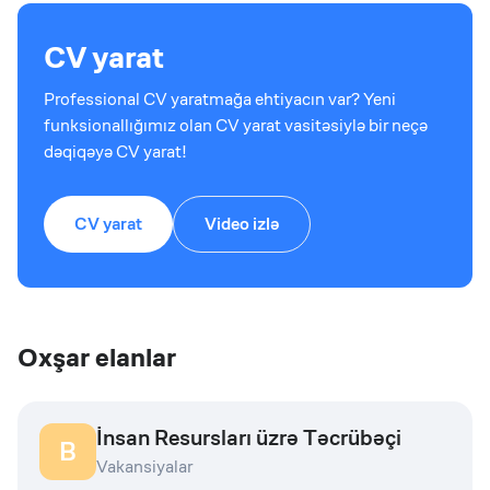
CV yarat
Professional CV yaratmağa ehtiyacın var? Yeni
funksionallığımız olan CV yarat vasitəsiylə bir neçə
dəqiqəyə CV yarat!
CV yarat
Video izlə
Oxşar elanlar
İnsan Resursları üzrə Təcrübəçi
B
Vakansiyalar