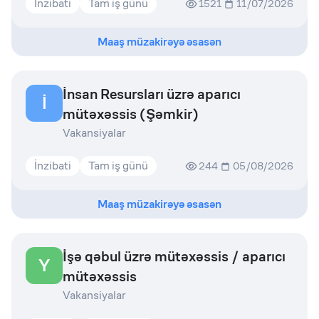
İnzibati
Tam iş günü
1521
11/07/2026
Maaş müzakirəyə əsasən
İnsan Resursları üzrə aparıcı
İ
mütəxəssis (Şəmkir)
Vakansiyalar
İnzibati
Tam iş günü
244
05/08/2026
Maaş müzakirəyə əsasən
İşə qəbul üzrə mütəxəssis / aparıcı
Y
mütəxəssis
Vakansiyalar