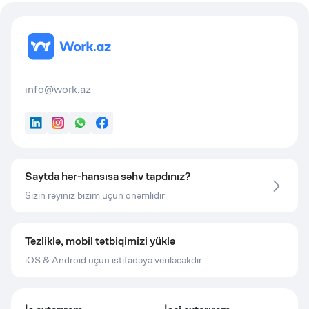
info@work.az
LinkedIn
Instagram
WhatsApp
Facebook
Saytda hər-hansısa səhv tapdınız?
Sizin rəyiniz bizim üçün önəmlidir
Tezliklə, mobil tətbiqimizi yüklə
iOS & Android üçün istifadəyə veriləcəkdir