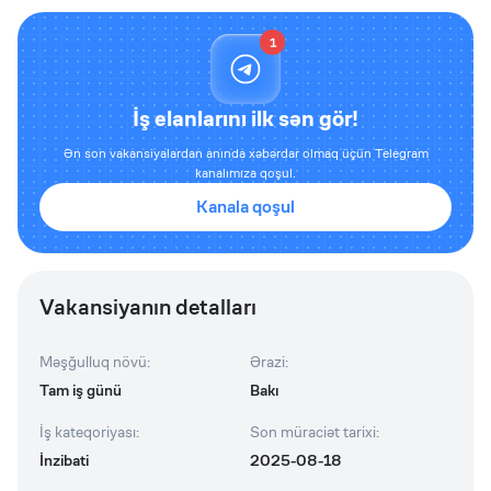
1
İş elanlarını ilk sən gör!
Ən son vakansiyalardan anında xəbərdar olmaq üçün Telegram
kanalımıza qoşul.
Kanala qoşul
Vakansiyanın detalları
Məşğulluq növü
:
Ərazi
:
Tam iş günü
Bakı
İş kateqoriyası
:
Son müraciət tarixi
:
İnzibati
2025-08-18