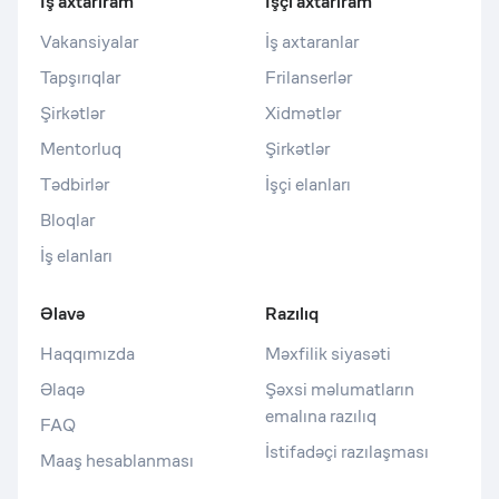
İş axtarıram
İşçi axtarıram
Vakansiyalar
İş axtaranlar
Tapşırıqlar
Frilanserlər
Şirkətlər
Xidmətlər
Mentorluq
Şirkətlər
Tədbirlər
İşçi elanları
Bloqlar
İş elanları
Əlavə
Razılıq
Haqqımızda
Məxfilik siyasəti
Əlaqə
Şəxsi məlumatların
emalına razılıq
FAQ
İstifadəçi razılaşması
Maaş hesablanması