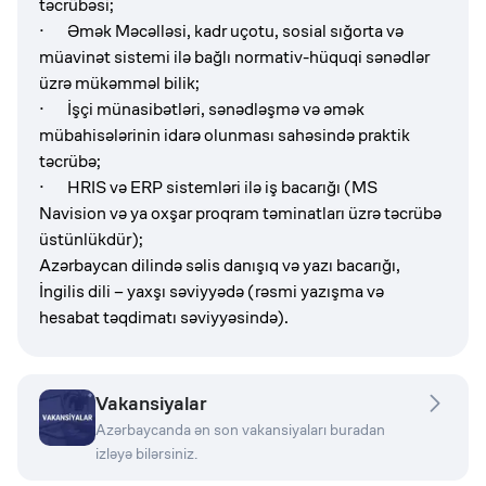
təcrübəsi;
· Əmək Məcəlləsi, kadr uçotu, sosial sığorta və
müavinət sistemi ilə bağlı normativ-hüquqi sənədlər
üzrə mükəmməl bilik;
· İşçi münasibətləri, sənədləşmə və əmək
mübahisələrinin idarə olunması sahəsində praktik
təcrübə;
· HRIS və ERP sistemləri ilə iş bacarığı (MS
Navision və ya oxşar proqram təminatları üzrə təcrübə
üstünlükdür);
Azərbaycan dilində səlis danışıq və yazı bacarığı,
İngilis dili – yaxşı səviyyədə (rəsmi yazışma və
hesabat təqdimatı səviyyəsində).
Vakansiyalar
Azərbaycanda ən son vakansiyaları buradan
izləyə bilərsiniz.