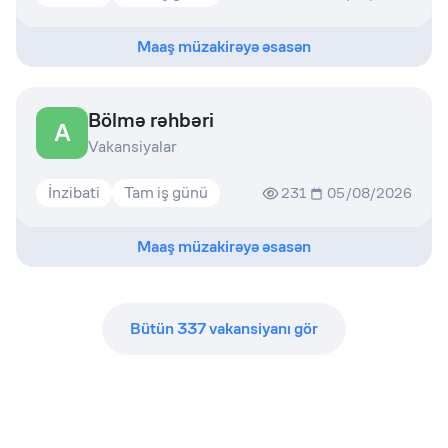
Maaş müzakirəyə əsasən
Bölmə rəhbəri
A
Vakansiyalar
İnzibati
Tam iş günü
231
05/08/2026
Maaş müzakirəyə əsasən
Bütün
337
vakansiyanı gör