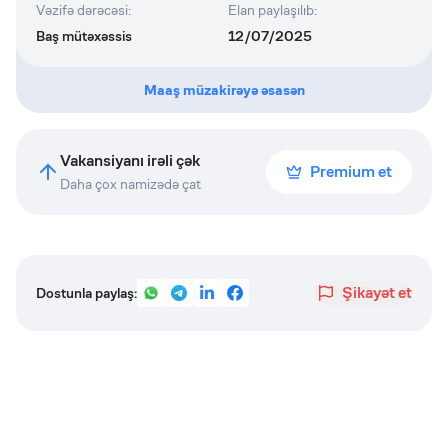
Vəzifə dərəcəsi
:
Elan paylaşılıb
:
Baş mütəxəssis
12/07/2025
Maaş müzakirəyə əsasən
Vakansiyanı irəli çək
Premium et
Daha çox namizədə çat
Şikayət et
Dostunla paylaş: