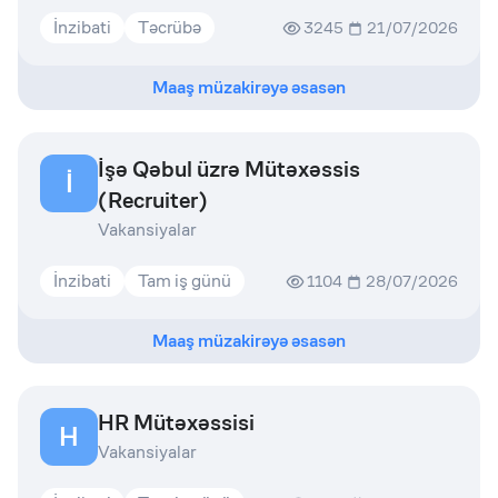
İnzibati
Təcrübə
3245
21/07/2026
Maaş müzakirəyə əsasən
İşə Qəbul üzrə Mütəxəssis
İ
(Recruiter)
Vakansiyalar
İnzibati
Tam iş günü
1104
28/07/2026
Maaş müzakirəyə əsasən
HR Mütəxəssisi
H
Vakansiyalar