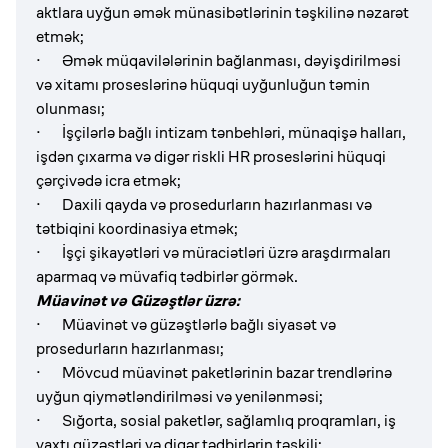
aktlara uyğun əmək münasibətlərinin təşkilinə nəzarət
etmək;
· Əmək müqavilələrinin bağlanması, dəyişdirilməsi
və xitamı proseslərinə hüquqi uyğunluğun təmin
olunması;
· İşçilərlə bağlı intizam tənbehləri, münaqişə halları,
işdən çıxarma və digər riskli HR proseslərini hüquqi
çərçivədə icra etmək;
· Daxili qayda və prosedurların hazırlanması və
tətbiqini koordinasiya etmək;
· İşçi şikayətləri və müraciətləri üzrə araşdırmaları
aparmaq və müvafiq tədbirlər görmək.
Müavinət və Güzəştlər üzrə:
· Müavinət və güzəştlərlə bağlı siyasət və
prosedurların hazırlanması;
· Mövcud müavinət paketlərinin bazar trendlərinə
uyğun qiymətləndirilməsi və yenilənməsi;
· Sığorta, sosial paketlər, sağlamlıq proqramları, iş
vaxtı güzəştləri və digər tədbirlərin təşkili;