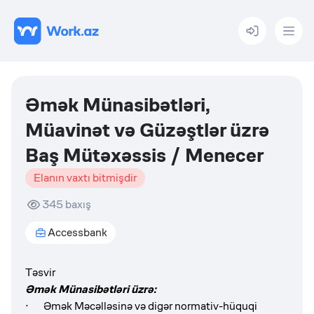
Menu
Əmək Münasibətləri,
Müavinət və Güzəştlər üzrə
Baş Mütəxəssis / Menecer
Elanın vaxtı bitmişdir
345
baxış
Accessbank
Təsvir
Əmək Münasibətləri üzrə:
· Əmək Məcəlləsinə və digər normativ-hüquqi