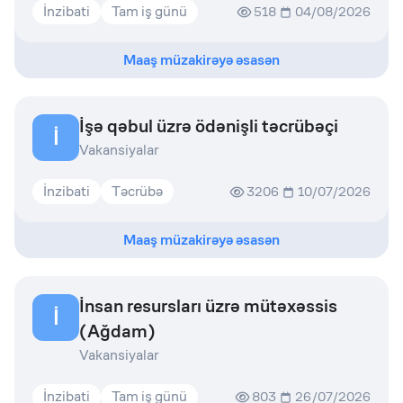
İnzibati
Tam iş günü
518
04/08/2026
Maaş müzakirəyə əsasən
İşə qəbul üzrə ödənişli təcrübəçi
İ
Vakansiyalar
İnzibati
Təcrübə
3206
10/07/2026
Maaş müzakirəyə əsasən
İnsan resursları üzrə mütəxəssis
İ
(Ağdam)
Vakansiyalar
İnzibati
Tam iş günü
803
26/07/2026