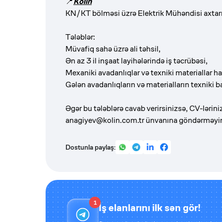
📍
Kolin
KN/KT bölməsi üzrə Elektrik Mühəndisi axtarı
Tələblər:
Müvafiq sahə üzrə ali təhsil,
Ən az 3 il inşaat layihələrində iş təcrübəsi,
Mexaniki avadanlıqlar və texniki materiallar 
Gələn avadanlıqların və materialların texniki b
Əgər bu tələblərə cavab verirsinizsə, CV-ləriniz
anagiyev@kolin.com.tr
ünvanına göndərməyiniz
Dostunla paylaş:
1
İş elanlarını ilk sən gör!