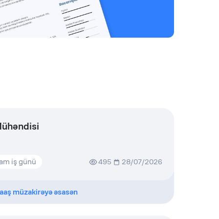
Mühəndisi
am iş günü
495
28/07/2026
aaş müzakirəyə əsasən