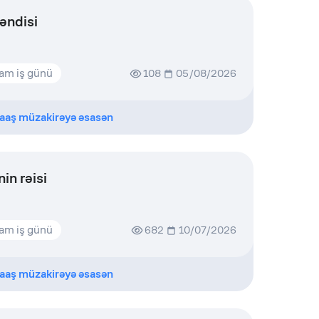
əndisi
am iş günü
108
05/08/2026
aaş müzakirəyə əsasən
in rəisi
am iş günü
682
10/07/2026
aaş müzakirəyə əsasən