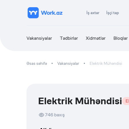
İş axtar
İşçi tap
Vakansiyalar
Tədbirlər
Xidmətlər
Bloqlar
Əsas səhifə
Vakansiyalar
Elektrik Mühəndisi
Elektrik Mühəndisi
E
746
baxış