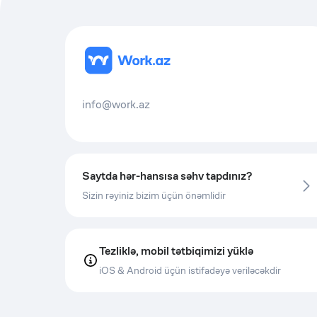
info@work.az
Saytda hər-hansısa səhv tapdınız?
Sizin rəyiniz bizim üçün önəmlidir
Tezliklə, mobil tətbiqimizi yüklə
iOS & Android üçün istifadəyə veriləcəkdir