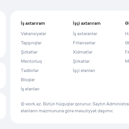
İş axtarıram
İşçi axtarıram
Ə
Vakansiyalar
İş axtaranlar
H
Tapşırıqlar
Frilanserlər
Ə
Şirkətlər
Xidmətlər
F
Mentorluq
Şirkətlər
M
Tədbirlər
İşçi elanları
Bloqlar
İş elanları
© work.az. Bütün hüquqlar qorunur. Saytın Administras
elanların məzmununa görə məsuliyyət daşımır.