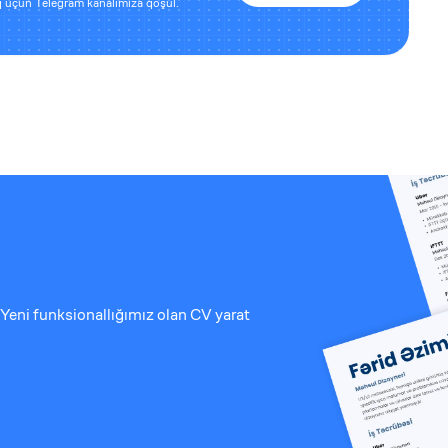
 üçün Telegram kanalımıza qoşul.
Yeni funksionallığımız olan CV yarat