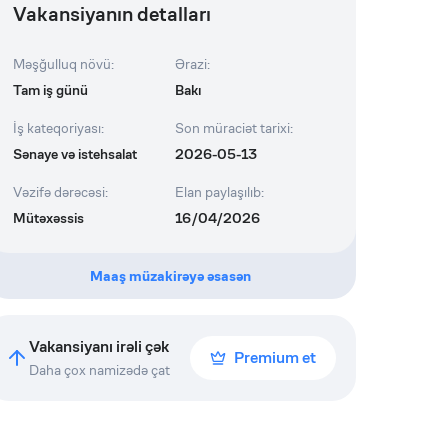
Vakansiyanın detalları
Məşğulluq növü
:
Ərazi
:
Tam iş günü
Bakı
İş kateqoriyası
:
Son müraciət tarixi
:
Sənaye və istehsalat
2026-05-13
Vəzifə dərəcəsi
:
Elan paylaşılıb
:
Mütəxəssis
16/04/2026
Maaş müzakirəyə əsasən
Vakansiyanı irəli çək
Premium et
Daha çox namizədə çat