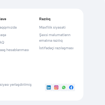
lavə
Razılıq
aqqımızda
Məxfilik siyasəti
laqə
Şəxsi məlumatların
emalına razılıq
AQ
İstifadəçi razılaşması
aaş hesablanması
iyası yerləşdirilmiş
LinkedIn
Instagram
WhatsApp
Facebook