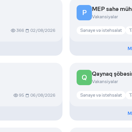
MEP sahə müh
P
Vakansiyalar
Sənaye və istehsalat
T
366
02/08/2026
M
Qaynaq şöbəsin
Q
Vakansiyalar
Sənaye və istehsalat
T
95
06/08/2026
M