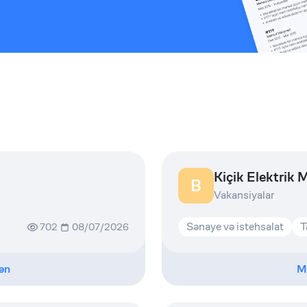
Kiçik Elektrik 
B
Vakansiyalar
Sənaye və istehsalat
T
702
08/07/2026
ən
M