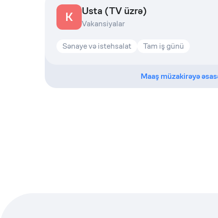
Usta (TV üzrə)
K
Vakansiyalar
Sənaye və istehsalat
Tam iş günü
Maaş müzakirəyə əsas