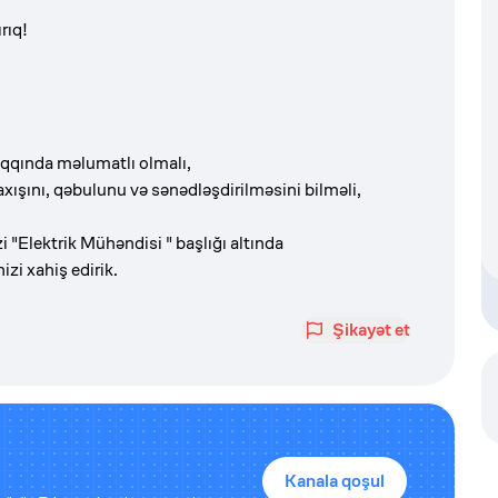
rıq!
haqqında məlumatlı olmalı,
axışını, qəbulunu və sənədləşdirilməsini bilməli,
i "Elektrik Mühəndisi " başlığı altında
i xahiş edirik.
Şikayət et
Kanala qoşul