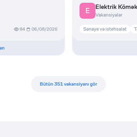
Elektrik Kömək
E
Vakansiyalar
Sənaye və istehsalat
T
84
06/08/2026
ən
Bütün
351
vakansiyanı gör