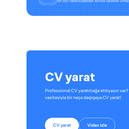
Ən son vakansiyalardan anında xəbərdar olmaq
CV yarat
Professional CV yaratmağa ehtiyacın var? 
vasitəsiylə bir neçə dəqiqəyə CV yarat!
CV yarat
Video izlə