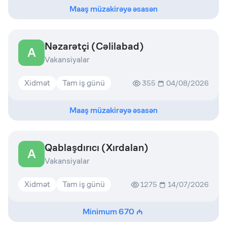
Maaş müzakirəyə əsasən
Nəzarətçi (Cəlilabad)
A
Vakansiyalar
Xidmət
Tam iş günü
355
04/08/2026
Maaş müzakirəyə əsasən
Qablaşdırıcı (Xırdalan)
A
Vakansiyalar
Xidmət
Tam iş günü
1275
14/07/2026
Minimum
670