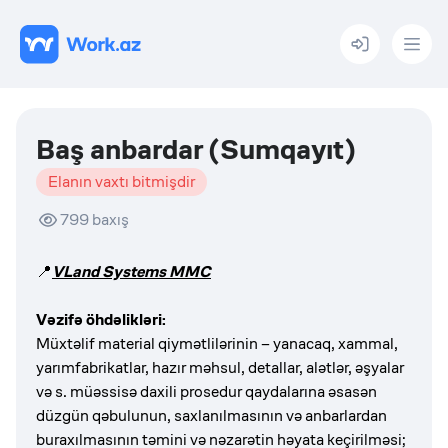
Menu
Baş anbardar (Sumqayıt)
Elanın vaxtı bitmişdir
799
baxış
📍
VLand Systems MMC
Vəzifə öhdəlikləri:
Müxtəlif material qiymətlilərinin – yanacaq, xammal,
yarımfabrikatlar, hazır məhsul, detallar, alətlər, əşyalar
və s. müəssisə daxili prosedur qaydalarına əsasən
düzgün qəbulunun, saxlanılmasının və anbarlardan
buraxılmasının təmini və nəzarətin həyata keçirilməsi;