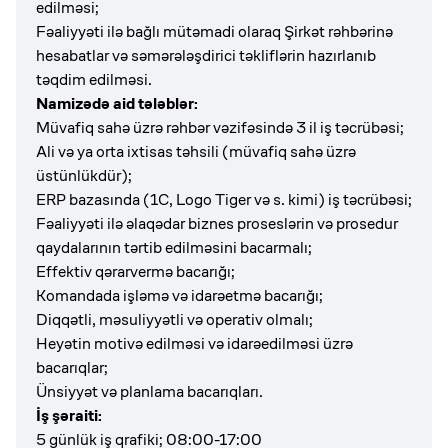
edilməsi;
Fəaliyyəti ilə bağlı mütəmadi olaraq Şirkət rəhbərinə
hesabatlar və səmərələşdirici təkliflərin hazırlanıb
təqdim edilməsi.
Namizədə aid tələblər:
Müvafiq sahə üzrə rəhbər vəzifəsində 3 il iş təcrübəsi;
Ali və ya orta ixtisas təhsili (müvafiq sahə üzrə
üstünlükdür);
ERP bazasında (1C, Logo Tiger və s. kimi) iş təcrübəsi;
Fəaliyyəti ilə əlaqədar biznes proseslərin və prosedur
qaydalarının tərtib edilməsini bacarmalı;
Effektiv qərarvermə bacarığı;
Komandada işləmə və idarəetmə bacarığı;
Diqqətli, məsuliyyətli və operativ olmalı;
Heyətin motivə edilməsi və idarəedilməsi üzrə
bacarıqlar;
Ünsiyyət və planlama bacarıqları.
İş şəraiti:
5 günlük iş qrafiki; 08:00-17:00