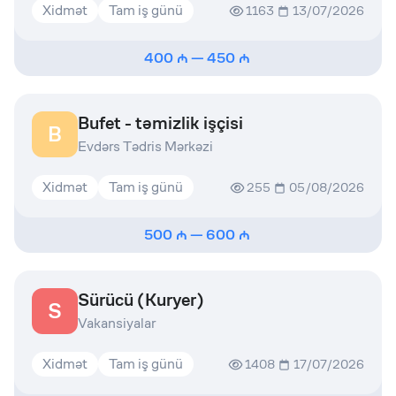
Xidmət
Tam iş günü
1163
13/07/2026
400
—
450
Bufet - təmizlik işçisi
B
Evdərs Tədris Mərkəzi
Xidmət
Tam iş günü
255
05/08/2026
500
—
600
Sürücü (Kuryer)
S
Vakansiyalar
Xidmət
Tam iş günü
1408
17/07/2026