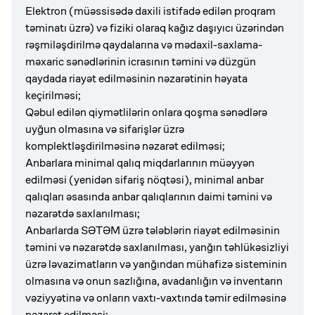
Elektron (müəssisədə daxili istifadə edilən proqram
təminatı üzrə) və fiziki olaraq kağız daşıyıcı üzərindən
rəşmiləşdirilmə qaydalarına və mədaxil-saxlama-
məxaric sənədlərinin icrasının təmini və düzgün
qaydada riayət edilməsinin nəzarətinin həyata
keçirilməsi;
Qəbul edilən qiymətlilərin onlara qoşma sənədlərə
uyğun olmasına və sifarişlər üzrə
komplektləşdirilməsinə nəzarət edilməsi;
Anbarlara minimal qalıq miqdarlarının müəyyən
edilməsi (yenidən sifariş nöqtəsi), minimal anbar
qalıqları əsasında anbar qalıqlarının daimi təmini və
nəzarətdə saxlanılması;
Anbarlarda SƏTƏM üzrə tələblərin riayət edilməsinin
təmini və nəzarətdə saxlanılması, yanğın təhlükəsizliyi
üzrə ləvazimatların və yanğından mühafizə sisteminin
olmasına və onun sazlığına, avadanlığın və inventarın
vəziyyətinə və onların vaxtı-vaxtında təmir edilməsinə
nəzarət edilməsi;