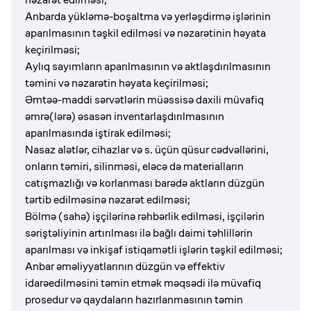
Anbarda yükləmə-boşaltma və yerləşdirmə işlərinin
aparılmasının təşkil edilməsi və nəzarətinin həyata
keçirilməsi;
Aylıq sayımların aparılmasının və aktlaşdırılmasının
təmini və nəzarətin həyata keçirilməsi;
Əmtəə-maddi sərvətlərin müəssisə daxili müvafiq
əmrə(lərə) əsasən inventarlaşdırılmasının
aparılmasında iştirak edilməsi;
Nasaz alətlər, cihazlar və s. üçün qüsur cədvəllərini,
onların təmiri, silinməsi, eləcə də materialların
catışmazlığı və korlanması barədə aktların düzgün
tərtib edilməsinə nəzarət edilməsi;
Bölmə (sahə) işçilərinə rəhbərlik edilməsi, işçilərin
səriştəliyinin artırılması ilə bağlı daimi təhlillərin
aparılması və inkişaf istiqamətli işlərin təşkil edilməsi;
Anbar əməliyyatlarının düzgün və effektiv
idarəedilməsini təmin etmək məqsədi ilə müvafiq
prosedur və qaydaların hazırlanmasının təmin