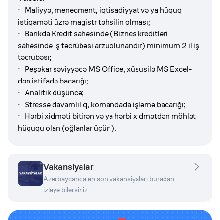
· Maliyyə, menecment, iqtisadiyyat və ya hüquq
istiqaməti üzrə magistr təhsilin olması;
· Bankda Kredit sahəsində (Biznes kreditləri
sahəsində iş təcrübəsi arzuolunandır) minimum 2 il iş
təcrübəsi;
· Peşəkar səviyyədə MS Office, xüsusilə MS Excel-
dən istifadə bacarığı;
· Analitik düşüncə;
· Stressə davamlılıq, komandada işləmə bacarığı;
· Hərbi xidməti bitirən və ya hərbi xidmətdən möhlət
hüququ olan (oğlanlar üçün).
Vakansiyalar
Azərbaycanda ən son vakansiyaları buradan
izləyə bilərsiniz.