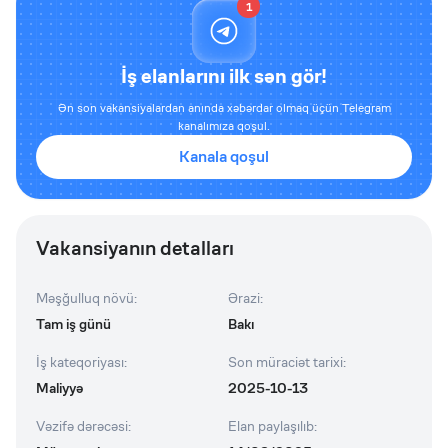
1
İş elanlarını ilk sən gör!
Ən son vakansiyalardan anında xəbərdar olmaq üçün Telegram
kanalımıza qoşul.
Kanala qoşul
Vakansiyanın detalları
Məşğulluq növü
:
Ərazi
:
Tam iş günü
Bakı
İş kateqoriyası
:
Son müraciət tarixi
:
Maliyyə
2025-10-13
Vəzifə dərəcəsi
:
Elan paylaşılıb
: