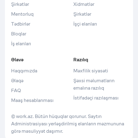
Şirkətlər
Xidmətlər
Mentorluq
Şirkətlər
Tədbirlər
İşçi elanları
Bloqlar
İş elanları
Əlavə
Razılıq
Haqqımızda
Məxfilik siyasəti
Əlaqə
Şəxsi məlumatların
emalına razılıq
FAQ
İstifadəçi razılaşması
Maaş hesablanması
© work.az. Bütün hüquqlar qorunur. Saytın
Administrasiyası yerləşdirilmiş elanların məzmununa
görə məsuliyyət daşımır.