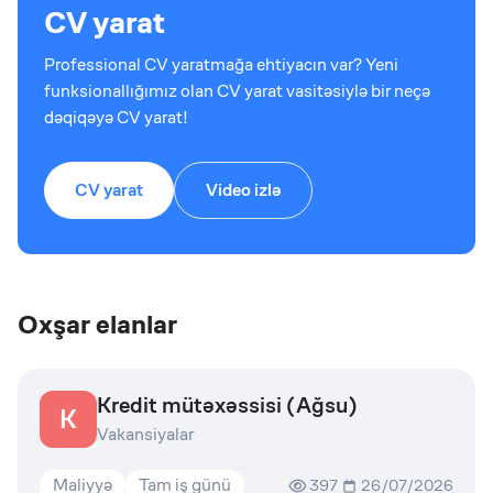
CV yarat
Professional CV yaratmağa ehtiyacın var? Yeni
funksionallığımız olan CV yarat vasitəsiylə bir neçə
dəqiqəyə CV yarat!
CV yarat
Video izlə
Oxşar elanlar
Kredit mütəxəssisi (Ağsu)
K
Vakansiyalar
Maliyyə
Tam iş günü
397
26/07/2026