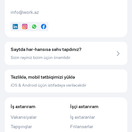
info@work.az
LinkedIn
Instagram
WhatsApp
Facebook
Saytda hər-hansısa səhv tapdınız?
Sizin rəyiniz bizim üçün önəmlidir
Tezliklə, mobil tətbiqimizi yüklə
iOS & Android üçün istifadəyə veriləcəkdir
İş axtarıram
İşçi axtarıram
Vakansiyalar
İş axtaranlar
Tapşırıqlar
Frilanserlər