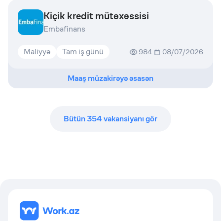
Kiçik kredit mütəxəssisi
Embafinans
Maliyyə
Tam iş günü
984
08/07/2026
Maaş müzakirəyə əsasən
Bütün
354
vakansiyanı gör