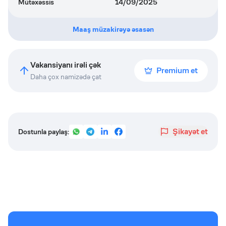
Mütəxəssis
14/09/2025
Maaş müzakirəyə əsasən
Vakansiyanı irəli çək
Premium et
Daha çox namizədə çat
Şikayət et
Dostunla paylaş: