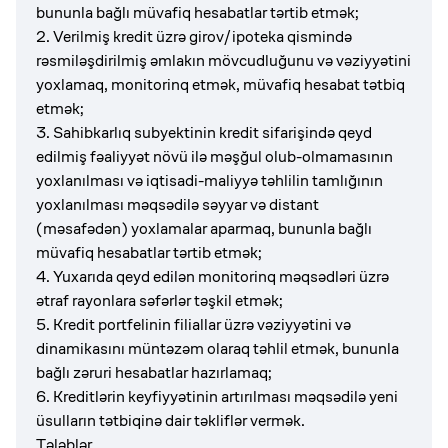
bununla bağlı müvafiq hesabatlar tərtib etmək;
2. Verilmiş kredit üzrə girov/ipoteka qismində
rəsmiləşdirilmiş əmlakın mövcudluğunu və vəziyyətini
yoxlamaq, monitorinq etmək, müvafiq hesabat tətbiq
etmək;
3. Sahibkarlıq subyektinin kredit sifarişində qeyd
edilmiş fəaliyyət növü ilə məşğul olub-olmamasının
yoxlanılması və iqtisadi-maliyyə təhlilin tamlığının
yoxlanılması məqsədilə səyyar və distant
(məsafədən) yoxlamalar aparmaq, bununla bağlı
müvafiq hesabatlar tərtib etmək;
4. Yuxarıda qeyd edilən monitorinq məqsədləri üzrə
ətraf rayonlara səfərlər təşkil etmək;
5. Kredit portfelinin filiallar üzrə vəziyyətini və
dinamikasını müntəzəm olaraq təhlil etmək, bununla
bağlı zəruri hesabatlar hazırlamaq;
6. Kreditlərin keyfiyyətinin artırılması məqsədilə yeni
üsulların tətbiqinə dair təkliflər vermək.
Tələblər