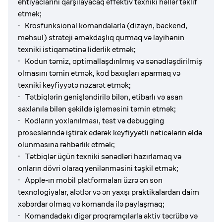
ehtiyaclarını qarşılayacaq effektiv texniki həllər təklif
etmək;
· Krosfunksional komandalarla (dizayn, backend,
məhsul) strateji əməkdaşlıq qurmaq və layihənin
texniki istiqamətinə liderlik etmək;
· Kodun təmiz, optimallaşdırılmış və sənədləşdirilmiş
olmasını təmin etmək, kod baxışları aparmaq və
texniki keyfiyyətə nəzarət etmək;
· Tətbiqlərin genişləndirilə bilən, etibarlı və asan
saxlanıla bilən şəkildə işləməsini təmin etmək;
· Kodların yoxlanılması, test və debugging
proseslərində iştirak edərək keyfiyyətli nəticələrin əldə
olunmasına rəhbərlik etmək;
· Tətbiqlər üçün texniki sənədləri hazırlamaq və
onların dövri olaraq yenilənməsini təşkil etmək;
· Apple-ın mobil platformaları üzrə ən son
texnologiyalar, alətlər və ən yaxşı praktikalardan daim
xəbərdar olmaq və komanda ilə paylaşmaq;
· Komandadakı digər proqramçılarla aktiv təcrübə və