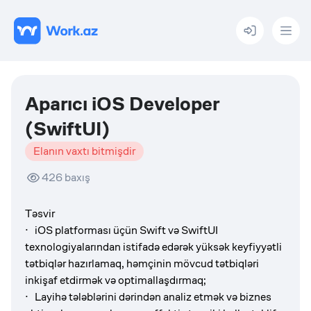
Menu
Aparıcı iOS Developer
(SwiftUI)
Elanın vaxtı bitmişdir
426
baxış
Təsvir
· iOS platforması üçün Swift və SwiftUI
texnologiyalarından istifadə edərək yüksək keyfiyyətli
tətbiqlər hazırlamaq, həmçinin mövcud tətbiqləri
inkişaf etdirmək və optimallaşdırmaq;
· Layihə tələblərini dərindən analiz etmək və biznes