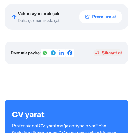
Vakansiyanı irəli çək
Premium et
Daha çox namizədə çat
Şikayət et
Dostunla paylaş:
CV yarat
Professional CV yaratmağa ehtiyacın var? Yeni
funksionallığımız olan CV yarat vasitəsiylə bir neçə