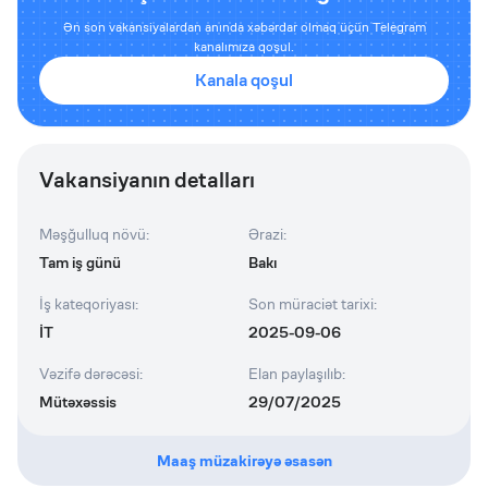
Ən son vakansiyalardan anında xəbərdar olmaq üçün Telegram
kanalımıza qoşul.
Kanala qoşul
Vakansiyanın detalları
Məşğulluq növü
:
Ərazi
:
Tam iş günü
Bakı
İş kateqoriyası
:
Son müraciət tarixi
:
İT
2025-09-06
Vəzifə dərəcəsi
:
Elan paylaşılıb
:
Mütəxəssis
29/07/2025
Maaş müzakirəyə əsasən