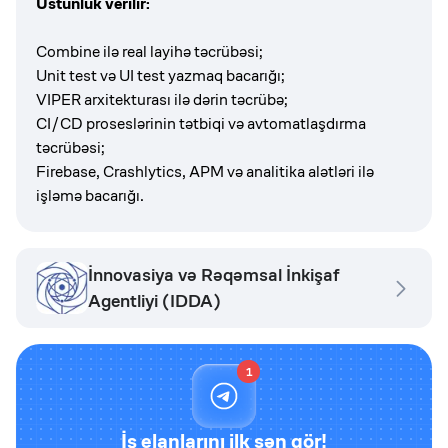
Üstünlük verilir:
Combine ilə real layihə təcrübəsi;
Unit test və UI test yazmaq bacarığı;
VIPER arxitekturası ilə dərin təcrübə;
CI/CD proseslərinin tətbiqi və avtomatlaşdırma
təcrübəsi;
Firebase, Crashlytics, APM və analitika alətləri ilə
işləmə bacarığı.
İnnovasiya və Rəqəmsal İnkişaf
Agentliyi (IDDA)
1
İş elanlarını ilk sən gör!