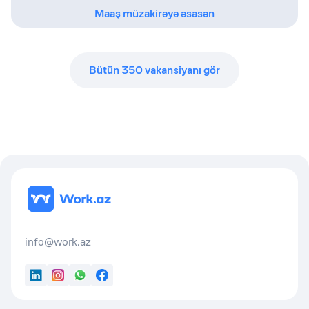
Maaş müzakirəyə əsasən
Bütün
350
vakansiyanı gör
info@work.az
LinkedIn
Instagram
WhatsApp
Facebook