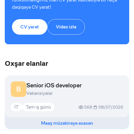
dəqiqəyə CV yarat!
CV yarat
Video izlə
Oxşar elanlar
Senior iOS developer
B
Vakansiyalar
İT
Tam iş günü
568
08/07/2026
Maaş müzakirəyə əsasən