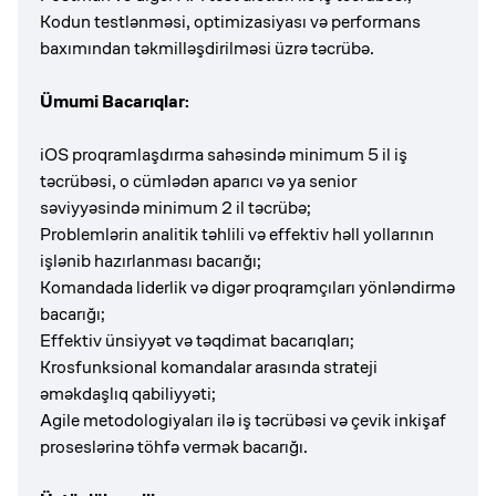
Kodun testlənməsi, optimizasiyası və performans
baxımından təkmilləşdirilməsi üzrə təcrübə.
Ümumi Bacarıqlar:
iOS proqramlaşdırma sahəsində minimum 5 il iş
təcrübəsi, o cümlədən aparıcı və ya senior
səviyyəsində minimum 2 il təcrübə;
Problemlərin analitik təhlili və effektiv həll yollarının
işlənib hazırlanması bacarığı;
Komandada liderlik və digər proqramçıları yönləndirmə
bacarığı;
Effektiv ünsiyyət və təqdimat bacarıqları;
Krosfunksional komandalar arasında strateji
əməkdaşlıq qabiliyyəti;
Agile metodologiyaları ilə iş təcrübəsi və çevik inkişaf
proseslərinə töhfə vermək bacarığı.