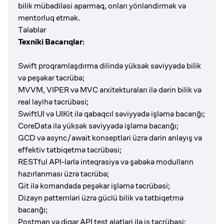
bilik mübadiləsi aparmaq, onları yönləndirmək və
mentorluq etmək.
Tələblər
Texniki Bacarıqlar:
Swift proqramlaşdırma dilində yüksək səviyyədə bilik
və peşəkar təcrübə;
MVVM, VIPER və MVC arxitekturaları ilə dərin bilik və
real layihə təcrübəsi;
SwiftUI və UIKit ilə qabaqcıl səviyyədə işləmə bacarığı;
CoreData ilə yüksək səviyyədə işləmə bacarığı;
GCD və async/await konseptləri üzrə dərin anlayış və
effektiv tətbiqetmə təcrübəsi;
RESTful API-lərlə inteqrasiya və şəbəkə modulların
hazırlanması üzrə təcrübə;
Git ilə komandada peşəkar işləmə təcrübəsi;
Dizayn patternləri üzrə güclü bilik və tətbiqetmə
bacarığı;
Postman və digər API test alətləri ilə iş təcrübəsi;