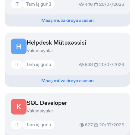
İT
Tam iş günü
446
28/07/2026
Maaş müzakirəyə əsasən
Helpdesk Mütəxəssisi
H
Vakansiyalar
İT
Tam iş günü
848
20/07/2026
Maaş müzakirəyə əsasən
SQL Developer
K
Vakansiyalar
İT
Tam iş günü
627
20/07/2026