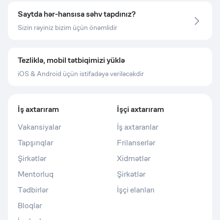
Saytda hər-hansısa səhv tapdınız?
Sizin rəyiniz bizim üçün önəmlidir
Tezliklə, mobil tətbiqimizi yüklə
iOS & Android üçün istifadəyə veriləcəkdir
İş axtarıram
İşçi axtarıram
Vakansiyalar
İş axtaranlar
Tapşırıqlar
Frilanserlər
Şirkətlər
Xidmətlər
Mentorluq
Şirkətlər
Tədbirlər
İşçi elanları
Bloqlar