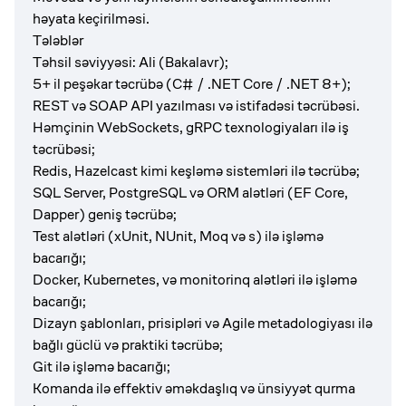
həyata keçirilməsi.
Tələblər
Təhsil səviyyəsi: Ali (Bakalavr);
5+ il peşəkar təcrübə (C# / .NET Core / .NET 8+)
;
REST və SOAP API yazılması və istifadəsi təcrübəsi.
Həmçinin WebSockets, gRPC texnologiyaları ilə iş
təcrübəsi;
Redis, Hazelcast kimi keşləmə sistemləri ilə təcrübə;
SQL Server, PostgreSQL və ORM alətləri (EF Core,
Dapper) geniş təcrübə;
Test alətləri (xUnit, NUnit, Moq və s) ilə işləmə
bacarığı;
Docker, Kubernetes, və monitorinq alətləri ilə işləmə
bacarığı;
Dizayn şablonları, prisipləri və Agile metadologiyası ilə
bağlı güclü və praktiki təcrübə;
Git ilə işləmə bacarığı;
Komanda ilə effektiv əməkdaşlıq və ünsiyyət qurma