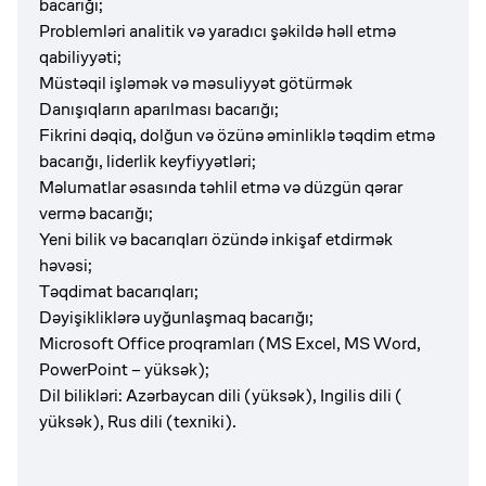
bacarığı;
Problemləri analitik və yaradıcı şəkildə həll etmə
qabiliyyəti;
Müstəqil işləmək və məsuliyyət götürmək
Danışıqların aparılması bacarığı;
Fikrini dəqiq, dolğun və özünə əminliklə təqdim etmə
bacarığı, liderlik keyfiyyətləri;
Məlumatlar əsasında təhlil etmə və düzgün qərar
vermə bacarığı;
Yeni bilik və bacarıqları özündə inkişaf etdirmək
həvəsi;
Təqdimat bacarıqları;
Dəyişikliklərə uyğunlaşmaq bacarığı;
Microsoft Office proqramları (MS Excel, MS Word,
PowerPoint – yüksək);
Dil bilikləri: Azərbaycan dili (yüksək), Ingilis dili (
yüksək), Rus dili (texniki).