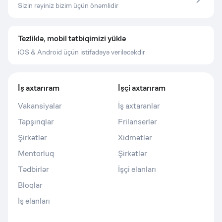
Sizin rəyiniz bizim üçün önəmlidir
Tezliklə, mobil tətbiqimizi yüklə
iOS & Android üçün istifadəyə veriləcəkdir
İş axtarıram
İşçi axtarıram
Vakansiyalar
İş axtaranlar
Tapşırıqlar
Frilanserlər
Şirkətlər
Xidmətlər
Mentorluq
Şirkətlər
Tədbirlər
İşçi elanları
Bloqlar
İş elanları