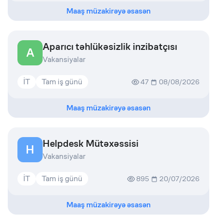
Maaş müzakirəyə əsasən
Aparıcı təhlükəsizlik inzibatçısı
A
Vakansiyalar
İT
Tam iş günü
47
08/08/2026
Maaş müzakirəyə əsasən
Helpdesk Mütəxəssisi
H
Vakansiyalar
İT
Tam iş günü
895
20/07/2026
Maaş müzakirəyə əsasən