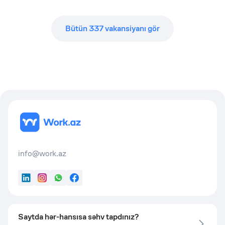
Bütün
337
vakansiyanı gör
info@work.az
LinkedIn
Instagram
WhatsApp
Facebook
Saytda hər-hansısa səhv tapdınız?