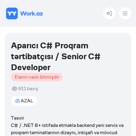
Menu
Aparıcı C# Proqram
tərtibatçısı / Senior C#
Developer
Elanın vaxtı bitmişdir
911
baxış
AZAL
Təsvir
C# / .NET 8+ istifadə etməklə backend yeni servis və
proqram təminatlarının dizaynı, inkişafı və mövcud