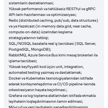
sistemlərin dəstəklənməsi;
Yüksək performanslı və təhlükəsiz RESTful və gRPC
API-lərin hazırlanması və optimizasiyası;
Redis (distributed caching, pub/sub, data structures)
və ya Hazelcast (in-memory data grid, near cache,
compute-on-data) üzərindən keşləmə
strategiyalarının tətbiqi;
SQL/NOSQL bazalarla real iş təcrübəsi (SQL Server,
PostgreSQL, MongoDB);
RabbitMQ, Azure Service Bus kimi mesaj brokerləri ilə
işləmə təcrübəsi;
Yüksək keyfiyyətli kod üçün unit, integration,
automated testing yazmaq və dəstəkləmək;
Docker və Kubernetes texnologiyalarından istifadə
edərək konteynerləşdirmə və CI/CD pipeline-larında
orkestrasiyanın həyata keçirilməsi.;
Grafana və log toplama alətlərindən istifadə etməklə
layihələrin loqlaşdırılmasının təmin edilməsi;
Mövcud və yeni layihələrin sənədləşdirilməsinin