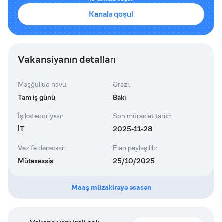
Kanala qoşul
Vakansiyanın detalları
Məşğulluq növü
:
Ərazi
:
Tam iş günü
Bakı
İş kateqoriyası
:
Son müraciət tarixi
:
İT
2025-11-28
Vəzifə dərəcəsi
:
Elan paylaşılıb
:
Mütəxəssis
25/10/2025
Maaş müzakirəyə əsasən