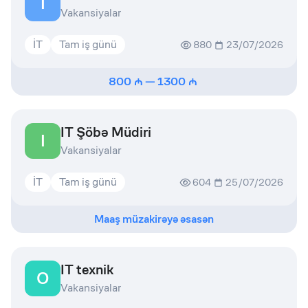
İ
Vakansiyalar
İT
Tam iş günü
880
23/07/2026
800
—
1300
IT Şöbə Müdiri
I
Vakansiyalar
İT
Tam iş günü
604
25/07/2026
Maaş müzakirəyə əsasən
IT texnik
O
Vakansiyalar