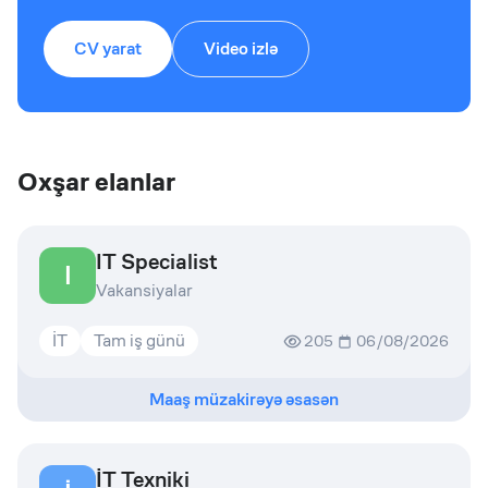
CV yarat
Video izlə
Oxşar elanlar
IT Specialist
I
Vakansiyalar
İT
Tam iş günü
205
06/08/2026
Maaş müzakirəyə əsasən
İT Texniki