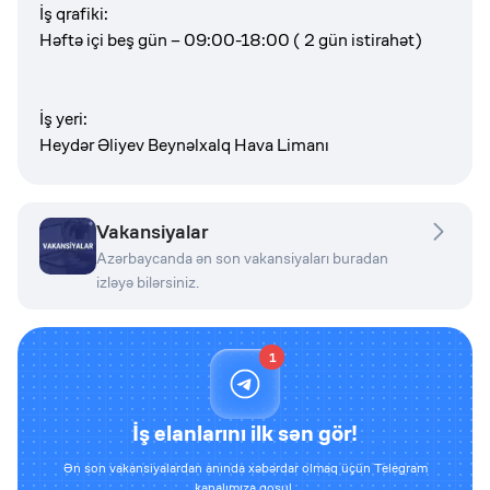
İş qrafiki:
Həftə içi beş gün – 09:00-18:00 ( 2 gün istirahət)
İş yeri:
Heydər Əliyev Beynəlxalq Hava Limanı
Vakansiyalar
Azərbaycanda ən son vakansiyaları buradan
izləyə bilərsiniz.
1
İş elanlarını ilk sən gör!
Ən son vakansiyalardan anında xəbərdar olmaq üçün Telegram
kanalımıza qoşul.