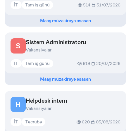
İT
Tam iş günü
514
31/07/2026
Maaş müzakirəyə əsasən
Sistem Administratoru
S
Vakansiyalar
İT
Tam iş günü
819
20/07/2026
Maaş müzakirəyə əsasən
Helpdesk intern
H
Vakansiyalar
İT
Təcrübə
620
03/08/2026