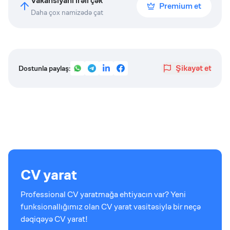
Vakansiyanı irəli çək
Premium et
Daha çox namizədə çat
Şikayət et
Dostunla paylaş:
CV yarat
Professional CV yaratmağa ehtiyacın var? Yeni
funksionallığımız olan CV yarat vasitəsiylə bir neçə
dəqiqəyə CV yarat!