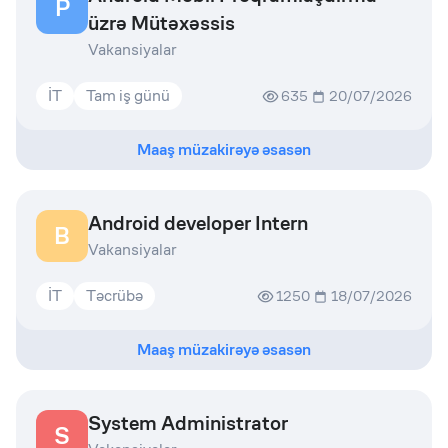
P
üzrə Mütəxəssis
Vakansiyalar
İT
Tam iş günü
635
20/07/2026
Maaş müzakirəyə əsasən
Android developer Intern
B
Vakansiyalar
İT
Təcrübə
1250
18/07/2026
Maaş müzakirəyə əsasən
System Administrator
S