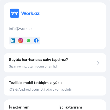
info@work.az
LinkedIn
Instagram
WhatsApp
Facebook
Saytda hər-hansısa səhv tapdınız?
Sizin rəyiniz bizim üçün önəmlidir
Tezliklə, mobil tətbiqimizi yüklə
iOS & Android üçün istifadəyə veriləcəkdir
İş axtarıram
İşçi axtarıram