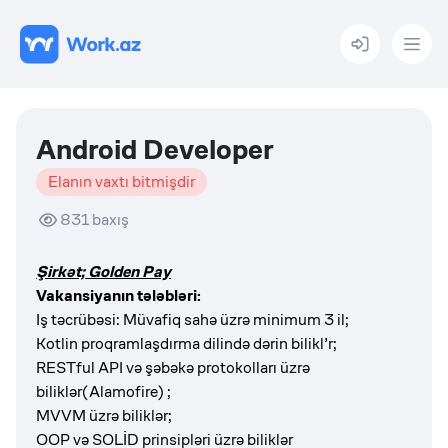
Menu
Android Developer
Elanın vaxtı bitmişdir
831
baxış
Şirkət; Golden Pay
Vakansiyanın tələbləri:
Iş təcrübəsi: Müvafiq sahə üzrə minimum 3 il;
Kotlin proqramlaşdırma dilində dərin bilikl’r;
RESTful API və şəbəkə protokolları üzrə
biliklər(Alamofire) ;
MVVM üzrə biliklər;
OOP və SOLİD prinsipləri üzrə biliklər