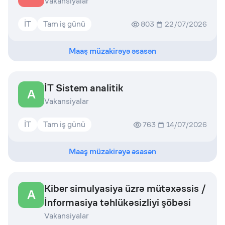
Vakansiyalar
İT
Tam iş günü
803
22/07/2026
Maaş müzakirəyə əsasən
İT Sistem analitik
A
Vakansiyalar
İT
Tam iş günü
763
14/07/2026
Maaş müzakirəyə əsasən
Kiber simulyasiya üzrə mütəxəssis /
A
İnformasiya təhlükəsizliyi şöbəsi
Vakansiyalar