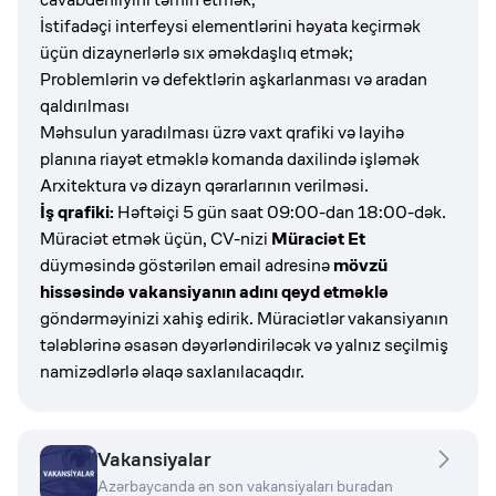
İstifadəçi interfeysi elementlərini həyata keçirmək
üçün dizaynerlərlə sıx əməkdaşlıq etmək;
Problemlərin və defektlərin aşkarlanması və aradan
qaldırılması
Məhsulun yaradılması üzrə vaxt qrafiki və layihə
planına riayət etməklə komanda daxilində işləmək
Arxitektura və dizayn qərarlarının verilməsi.
İş qrafiki:
Həftəiçi 5 gün saat 09:00-dan 18:00-dək.
Müraciət etmək üçün, CV-nizi
Müraciət Et
düyməsində göstərilən email adresinə
mövzü
hissəsində vakansiyanın adını qeyd etməklə
göndərməyinizi xahiş edirik.
Müraciətlər vakansiyanın
tələblərinə əsasən dəyərləndiriləcək və yalnız seçilmiş
namizədlərlə əlaqə saxlanılacaqdır.
Vakansiyalar
Azərbaycanda ən son vakansiyaları buradan