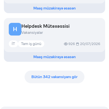
Maaş müzakirəyə əsasən
Helpdesk Mütəxəssisi
H
Vakansiyalar
İT
Tam iş günü
926
20/07/2026
Maaş müzakirəyə əsasən
Bütün
342
vakansiyanı gör