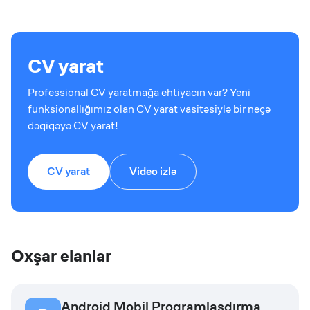
CV yarat
Professional CV yaratmağa ehtiyacın var? Yeni
funksionallığımız olan CV yarat vasitəsiylə bir neçə
dəqiqəyə CV yarat!
CV yarat
Video izlə
Oxşar elanlar
Android Mobil Proqramlaşdırma