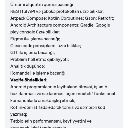
Ümumi alqoritm qurma bacarığı
RESTful API və şəbəkə protokolları üzrə biliklər;
Jetpack Compose; Kotlin Coroutines; Gson; Retrofit;
Android Architecture components; Gradle; Google
play console üzrə biliklər;
Figma ilə işləmə bacarığı;
Clean code prinsiplərini üzrə biliklər;
GIT ilə işləmə bacarığı;
Problem həll etmə qabiliyyəti;
Analitik düşüncə;
Komanda ilə işləmə bacarığı.
Vəzifə öhdəlikləri:
Android proqramlarının layihələndirilməsi, işlənib
hazırlanması və saxlanması üçün müxtəlif funksional
komandalarla əməkdaşlıq etmək;
Kotlin-dən istifadə edərək təmiz və səmərəli kod
yazmaq;
Tətbiqlərin performansını, keyfiyyətini və
cavabdehliyini təmin etmək;