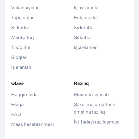
Vakansiyalar
İş axtaranlar
Tapşırıqlar
Frilanserlər
Şirkətlər
Xidmətlər
Mentorluq
Şirkətlər
Tədbirlər
İşçi elanları
Bloqlar
İş elanları
Əlavə
Razılıq
Haqqımızda
Məxfilik siyasəti
Əlaqə
Şəxsi məlumatların
emalına razılıq
FAQ
İstifadəçi razılaşması
Maaş hesablanması