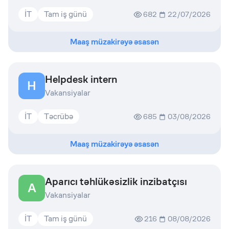
İT
Tam iş günü
682
22/07/2026
Maaş müzakirəyə əsasən
Helpdesk intern
H
Vakansiyalar
İT
Təcrübə
685
03/08/2026
Maaş müzakirəyə əsasən
Aparıcı təhlükəsizlik inzibatçısı
A
Vakansiyalar
İT
Tam iş günü
216
08/08/2026