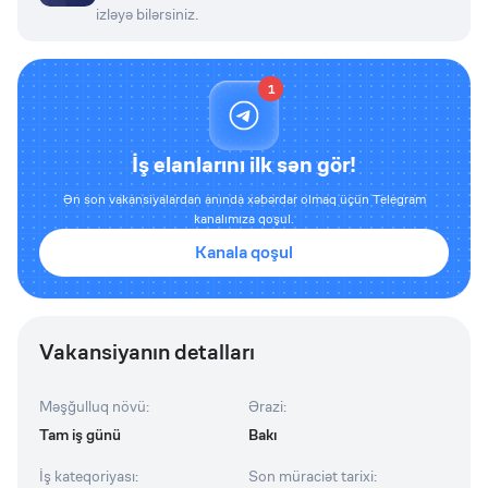
izləyə bilərsiniz.
1
İş elanlarını ilk sən gör!
Ən son vakansiyalardan anında xəbərdar olmaq üçün Telegram
kanalımıza qoşul.
Kanala qoşul
Vakansiyanın detalları
Məşğulluq növü
:
Ərazi
:
Tam iş günü
Bakı
İş kateqoriyası
:
Son müraciət tarixi
: