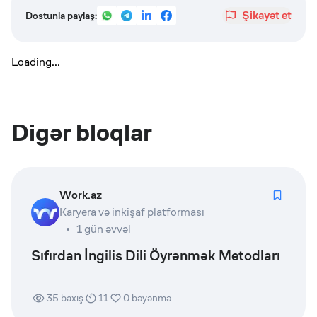
Şikayət et
Dostunla paylaş:
Loading...
Digər bloqlar
Work.az
Karyera və inkişaf platforması
1 gün əvvəl
Sıfırdan İngilis Dili Öyrənmək Metodları
35
baxış
11
0
bəyənmə