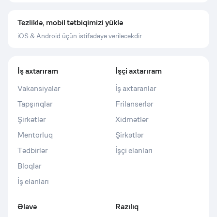
Tezliklə, mobil tətbiqimizi yüklə
iOS & Android üçün istifadəyə veriləcəkdir
İş axtarıram
İşçi axtarıram
Vakansiyalar
İş axtaranlar
Tapşırıqlar
Frilanserlər
Şirkətlər
Xidmətlər
Mentorluq
Şirkətlər
Tədbirlər
İşçi elanları
Bloqlar
İş elanları
Əlavə
Razılıq