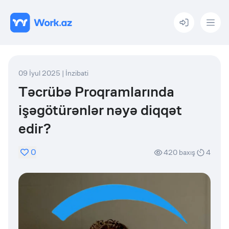
Menu
09 İyul 2025
|
İnzibati
Təcrübə Proqramlarında
işəgötürənlər nəyə diqqət
edir?
0
420
baxış
4