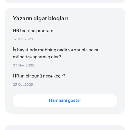
Yazarın digər bloqları
HR təcrübə proqramı
17 Mar 2026
İş həyatında mobbing nədir və onunla necə
mübarizə aparmaq olar?
03 Nov 2025
HR-ın bir günü necə keçir?
23 Oct 2025
Hamısını göstər