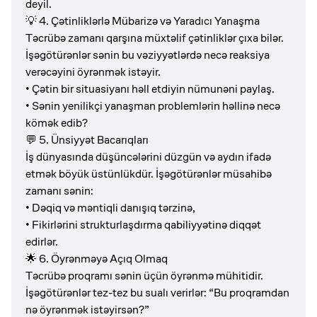
deyil.
💡 4. Çətinliklərlə Mübarizə və Yaradıcı Yanaşma
Təcrübə zamanı qarşına müxtəlif çətinliklər çıxa bilər.
İşəgötürənlər sənin bu vəziyyətlərdə necə reaksiya
verəcəyini öyrənmək istəyir.
• Çətin bir situasiyanı həll etdiyin nümunəni paylaş.
• Sənin yenilikçi yanaşman problemlərin həllinə necə
kömək edib?
💬 5. Ünsiyyət Bacarıqları
İş dünyasında düşüncələrini düzgün və aydın ifadə
etmək böyük üstünlükdür. İşəgötürənlər müsahibə
zamanı sənin:
• Dəqiq və məntiqli danışıq tərzinə,
• Fikirlərini strukturlaşdırma qabiliyyətinə diqqət
edirlər.
🌟 6. Öyrənməyə Açıq Olmaq
Təcrübə proqramı sənin üçün öyrənmə mühitidir.
İşəgötürənlər tez-tez bu sualı verirlər: “Bu proqramdan
nə öyrənmək istəyirsən?”