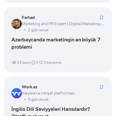
Fərhad
Marketing and PR Expert | Digital Marketing Lead | Product Owner | Writer
2 gün əvvəl
Azərbaycanda marketinqin ən böyük 7
problemi
23
baxış
5
0
bəyənmə
Work.az
Karyera və inkişaf platforması
5 gün əvvəl
İngilis Dili Səviyyələri Hansılardır?