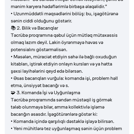
mənim karyera hədəflərimlə birbaşa əlaqəlidir.”
• Uzunmüddətli məqsədlərini bölüş: bu, işəgötürənə
sənin ciddi olduğunu göstərir.
📚 2. Bilik və Bacarıqlar
Təcrübə proqramına qəbul üçün mütləq mütəxəssis
olmaq lazım deyil. Lakin öyrənməyə həvəs və
potensialını göstərməlisən.
• Məsələn, müraciət etdiyin sahə ilə bağlı oxuduğun
kitabları, iştirak etdiyin onlayn kursları və ya hətta
şəxsi layihələrini qeyd edə bilərsən.
• Əsas bacarıqları vurğula: komanda işi, problem həll
etmə, ünsiyyət bacarığı və s.
🧩 3. Komanda İşi və Uyğunlaşma
Təcrübə proqramında səndən müstəqil iş görmək
tələb olunmaya bilər, amma kollektivlə işləmə
bacarığın əsasdır. İşəgötürənlərə göstər ki:
• Komanda içində qarşılıqlı dəstəklə işləyə bilirsən.
• Yeni mühitlərə tez uyğunlaşmaq sənin üçün problem