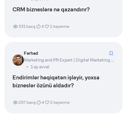
CRM bizneslərə nə qazandırır?
331
baxış
4
2
bəyənmə
Fərhad
Marketing and PR Expert | Digital Marketing Lead | Product Owner | Writer
1 ay əvvəl
Endirimlər həqiqətən işləyir, yoxsa
bizneslər özünü aldadır?
297
baxış
4
2
bəyənmə