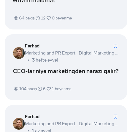
Ətraflı məlumat
64
baxış
12
0
bəyənmə
Fərhad
Marketing and PR Expert | Digital Marketing Lead | Product Owner | Writer
3 həftə əvvəl
CEO-lar niyə marketinqdən narazı qalır?
104
baxış
6
1
bəyənmə
Fərhad
Marketing and PR Expert | Digital Marketing Lead | Product Owner | Writer
1 ay əvvəl