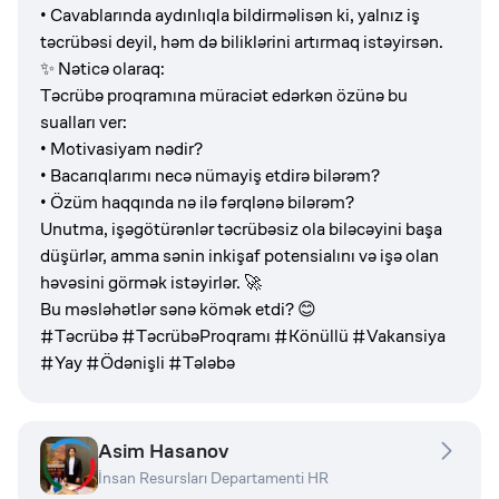
• Cavablarında aydınlıqla bildirməlisən ki, yalnız iş
təcrübəsi deyil, həm də biliklərini artırmaq istəyirsən.
✨ Nəticə olaraq:
Təcrübə proqramına müraciət edərkən özünə bu
sualları ver:
• Motivasiyam nədir?
• Bacarıqlarımı necə nümayiş etdirə bilərəm?
• Özüm haqqında nə ilə fərqlənə bilərəm?
Unutma, işəgötürənlər təcrübəsiz ola biləcəyini başa
düşürlər, amma sənin inkişaf potensialını və işə olan
həvəsini görmək istəyirlər. 🚀
Bu məsləhətlər sənə kömək etdi? 😊
#Təcrübə #TəcrübəProqramı #Könüllü #Vakansiya
#Yay #Ödənişli #Tələbə
Asim Hasanov
İnsan Resursları Departamenti HR