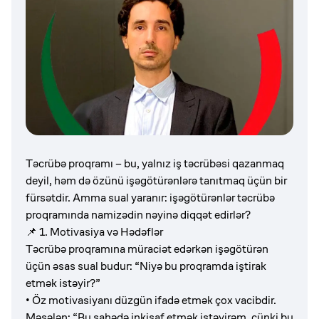
Təcrübə proqramı – bu, yalnız iş təcrübəsi qazanmaq
deyil, həm də özünü işəgötürənlərə tanıtmaq üçün bir
fürsətdir. Amma sual yaranır: işəgötürənlər təcrübə
proqramında namizədin nəyinə diqqət edirlər?
📌 1. Motivasiya və Hədəflər
Təcrübə proqramına müraciət edərkən işəgötürən
üçün əsas sual budur: “Niyə bu proqramda iştirak
etmək istəyir?”
• Öz motivasiyanı düzgün ifadə etmək çox vacibdir.
Məsələn: “Bu sahədə inkişaf etmək istəyirəm, çünki bu