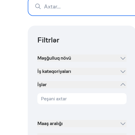
Filtrlər
Məşğulluq növü
İş kateqoriyaları
İşlər
Maaş aralığı