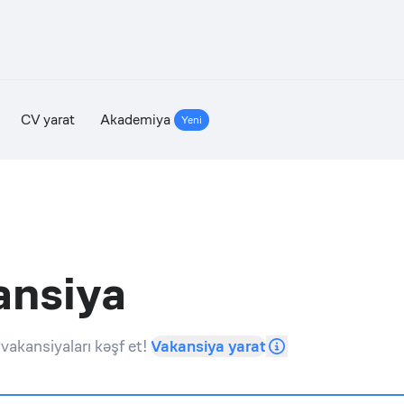
CV yarat
Akademiya
Yeni
ansiya
vakansiyaları kəşf et!
Vakansiya yarat