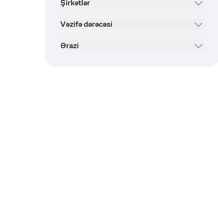
Şirkətlər
Vəzifə dərəcəsi
Ərazi