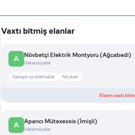
Vaxtı bitmiş elanlar
Növbətçi Elektrik Montyoru (Ağcabədi)
A
Vakansiyalar
Sənaye və istehsalat
Növbəli
Elanın vaxtı bitm
Aparıcı Mütəxəssis (İmişli)
A
Vakansiyalar