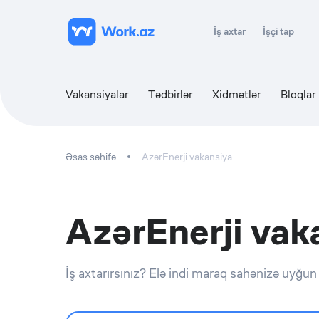
İş axtar
İşçi tap
Vakansiyalar
Tədbirlər
Xidmətlər
Bloqlar
Əsas səhifə
AzərEnerji vakansiya
AzərEnerji vak
İş axtarırsınız? Elə indi maraq sahənizə uyğun 