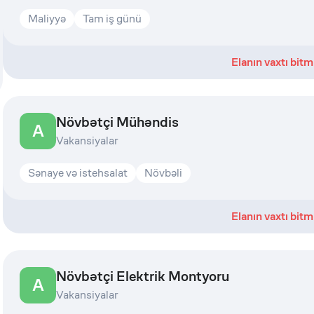
Maliyyə
Tam iş günü
Elanın vaxtı bitm
Növbətçi Mühəndis
A
Vakansiyalar
Sənaye və istehsalat
Növbəli
Elanın vaxtı bitm
Növbətçi Elektrik Montyoru
A
Vakansiyalar