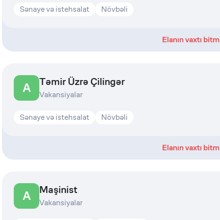
Sənaye və istehsalat
Növbəli
Elanın vaxtı bitm
Təmir Üzrə Çilingər
A
Vakansiyalar
Sənaye və istehsalat
Növbəli
Elanın vaxtı bitm
Maşinist
A
Vakansiyalar