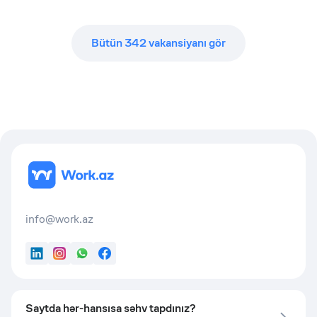
Bütün
342
vakansiyanı gör
info@work.az
LinkedIn
Instagram
WhatsApp
Facebook
Saytda hər-hansısa səhv tapdınız?