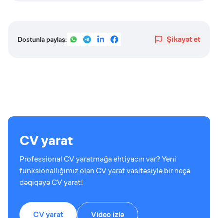
Şikayət et
Dostunla paylaş:
CV yarat
Professional CV yaratmağa ehtiyacın var? Yeni
funksionallığımız olan CV yarat vasitəsiylə bir neçə
dəqiqəyə CV yarat!
CV yarat
Video izlə