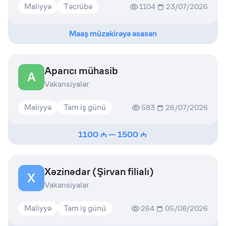
Maliyyə
Təcrübə
1104
23/07/2026
Maaş müzakirəyə əsasən
Aparıcı mühasib
A
Vakansiyalar
Maliyyə
Tam iş günü
583
26/07/2026
1100
—
1500
Xəzinədar (Şirvan filialı)
X
Vakansiyalar
Maliyyə
Tam iş günü
264
05/08/2026