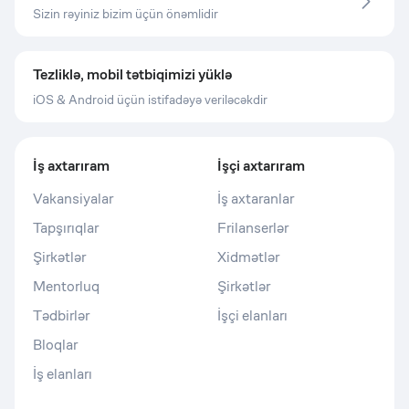
Sizin rəyiniz bizim üçün önəmlidir
Tezliklə, mobil tətbiqimizi yüklə
iOS & Android üçün istifadəyə veriləcəkdir
İş axtarıram
İşçi axtarıram
Vakansiyalar
İş axtaranlar
Tapşırıqlar
Frilanserlər
Şirkətlər
Xidmətlər
Mentorluq
Şirkətlər
Tədbirlər
İşçi elanları
Bloqlar
İş elanları