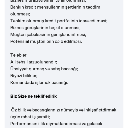
Biznes müraciətlərinin təhlil olunması;
Bankın kredit məhsullarının şərtlərinin təqdim
olunması;
Təhkim olunmuş kredit portfelinin idarə edilməsi;
Biznes görüşlərinin təşkil olunması;
Müştəri şəbəkəsinin genişləndirilməsi;
Potensial müştərilərin cəlb edilməsi.
Tələblər
Ali təhsil arzuolunandır;
Ünsiyyət qurmaq və satış bacarığı;
Riyazi biliklər;
Komandada işləmək bacarığı.
Biz Sizə nə təklif edirik
Öz bilik və bacarıqlarınızı nümayiş və inkişaf etdirmək
üçün rahat iş şəraiti;
Performansın illik qiymətləndirməsi və gələcək