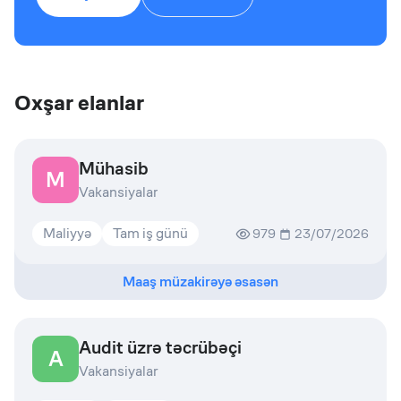
Oxşar elanlar
Mühasib
M
Vakansiyalar
Maliyyə
Tam iş günü
979
23/07/2026
Maaş müzakirəyə əsasən
Audit üzrə təcrübəçi
A
Vakansiyalar