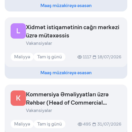
Maaş müzakirəyə əsasən
Xidmət istiqamətinin cağrı mərkəzi
L
üzrə mütəxəssis
Vakansiyalar
Maliyyə
Tam iş günü
1117
18/07/2026
Maaş müzakirəyə əsasən
Kommersiya Əməliyyatları üzrə
K
Rəhbər (Head of Commercial
Operations)
Vakansiyalar
Maliyyə
Tam iş günü
495
31/07/2026