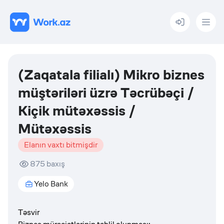
Menu
(Zaqatala filialı) Mikro biznes
müştəriləri üzrə Təcrübəçi /
Kiçik mütəxəssis /
Mütəxəssis
Elanın vaxtı bitmişdir
875
baxış
Yelo Bank
Təsvir