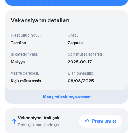
Vakansiyanın detalları
Məşğulluq növü
:
Ərazi
:
Təcrübə
Zaqatala
İş kateqoriyası
:
Son müraciət tarixi
:
Maliyyə
2025-09-17
Vəzifə dərəcəsi
:
Elan paylaşılıb
:
Kiçik mütəxəssis
09/08/2025
Maaş müzakirəyə əsasən
Vakansiyanı irəli çək
Premium et
Daha çox namizədə çat