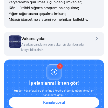
karyeranızın qurulması üçün geniş imkanlar;
Könüllü tibbi sığorta proqramına qoşulma;
Yığım sığortasına qoşulma imkanı;
Müasir idarəetmə sistemi və mehriban kollektiv.
Vakansiyalar
Azərbaycanda ən son vakansiyaları buradan
izləyə bilərsiniz.
1
İş elanlarını ilk sən gör!
Ən son vakansiyalardan anında xəbərdar olmaq üçün Telegram
kanalımıza qoşul.
Kanala qoşul