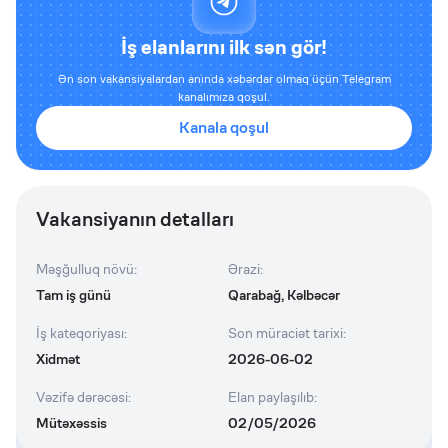
İş elanlarını ilk sən gör!
Ən son vakansiyalardan anında xəbərdar olmaq üçün Telegram
kanalımıza qoşul.
Kanala qoşul
Vakansiyanın detalları
Məşğulluq növü
:
Ərazi
:
Tam iş günü
Qarabağ, Kəlbəcər
İş kateqoriyası
:
Son müraciət tarixi
:
Xidmət
2026-06-02
Vəzifə dərəcəsi
:
Elan paylaşılıb
:
Mütəxəssis
02/05/2026