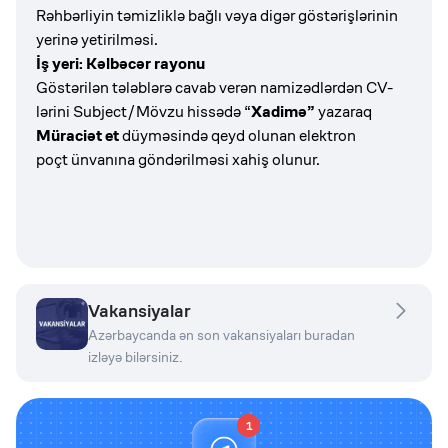
Rəhbərliyin təmizliklə bağlı vəya digər göstərişlərinin
yerinə yetirilməsi.
İş yeri: Kəlbəcər rayonu
Göstərilən tələblərə cavab verən namizədlərdən CV-
lərini Subject/Mövzu hissədə “
Xadimə”
yazaraq
Müraciət et
düyməsində qeyd olunan elektron
poçt ünvanına göndərilməsi xahiş olunur.
Vakansiyalar
Azərbaycanda ən son vakansiyaları buradan
izləyə bilərsiniz.
1