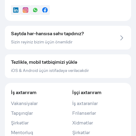
LinkedIn
Instagram
WhatsApp
Facebook
Saytda hər-hansısa səhv tapdınız?
Sizin rəyiniz bizim üçün önəmlidir
Tezliklə, mobil tətbiqimizi yüklə
iOS & Android üçün istifadəyə veriləcəkdir
İş axtarıram
İşçi axtarıram
Vakansiyalar
İş axtaranlar
Tapşırıqlar
Frilanserlər
Şirkətlər
Xidmətlər
Mentorluq
Şirkətlər