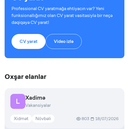
Professional CV yaratmağa ehtiyacın var? Yeni
funksionallığımız olan CV yarat vasitəsiylə bir neçə
dəqiqəyə CV yarat!
CV yarat
Video izlə
Oxşar elanlar
Xadimə
L
Vakansiyalar
Xidmət
Növbəli
803
18/07/2026