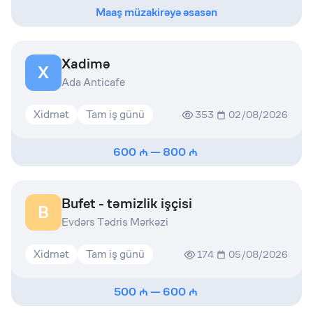
Maaş müzakirəyə əsasən
Xadimə
X
Ada Anticafe
Xidmət
Tam iş günü
353
02/08/2026
600
—
800
Bufet - təmizlik işçisi
B
Evdərs Tədris Mərkəzi
Xidmət
Tam iş günü
174
05/08/2026
500
—
600