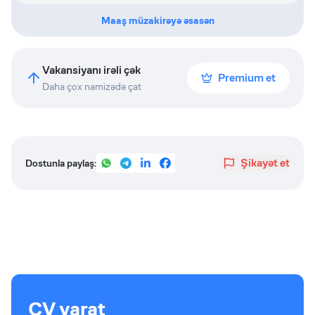
Maaş müzakirəyə əsasən
Vakansiyanı irəli çək
Premium et
Daha çox namizədə çat
Şikayət et
Dostunla paylaş:
CV yarat