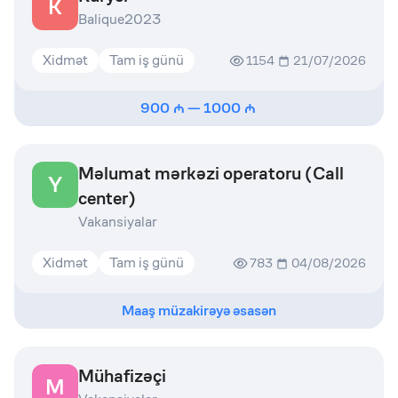
K
Balique2023
Xidmət
Tam iş günü
1154
21/07/2026
900
—
1000
Məlumat mərkəzi operatoru (Call
Y
center)
Vakansiyalar
Xidmət
Tam iş günü
783
04/08/2026
Maaş müzakirəyə əsasən
Mühafizəçi
M