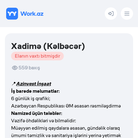
Menu
Xadimə (Kəlbəcər)
Elanın vaxtı bitmişdir
559
baxış
📍
Azinvest İnşaat
İş barədə məlumatlar:
6 günlük iş qrafiki;
Azərbaycan Respublikası ƏM əsasən rəsmiləşdirmə
Namizəd üçün tələblər:
Vəzifə öhdəlikləri və bilməlidir:
Müəyyən edilmiş qaydalara əsasən, gündəlik olaraq
ümumi təmizlik və sanitariya işlərini yerinə yetirmək