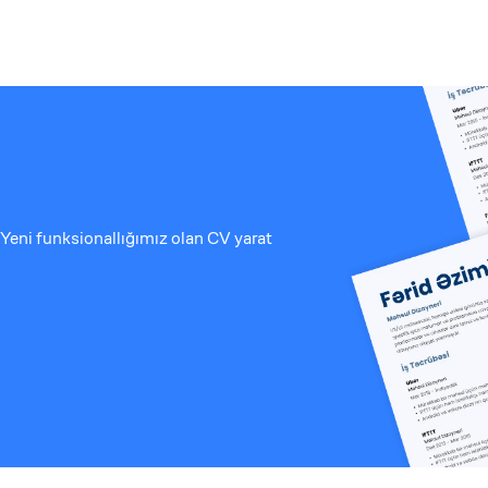
Yeni funksionallığımız olan CV yarat