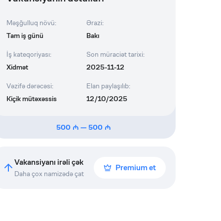
Məşğulluq növü
:
Ərazi
:
Tam iş günü
Bakı
İş kateqoriyası
:
Son müraciət tarixi
:
Xidmət
2025-11-12
Vəzifə dərəcəsi
:
Elan paylaşılıb
:
Kiçik mütəxəssis
12/10/2025
500
—
500
Vakansiyanı irəli çək
Premium et
Daha çox namizədə çat