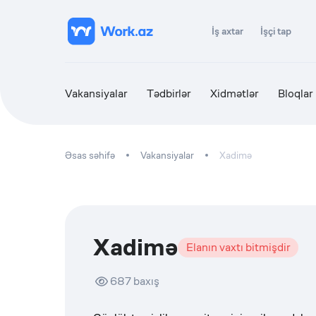
İş axtar
İşçi tap
Vakansiyalar
Tədbirlər
Xidmətlər
Bloqlar
Əsas səhifə
Vakansiyalar
Xadimə
Xadimə
Elanın vaxtı bitmişdir
687
baxış