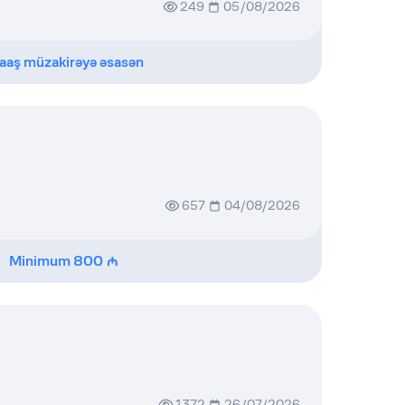
249
05/08/2026
aaş müzakirəyə əsasən
657
04/08/2026
Minimum
800
1372
26/07/2026