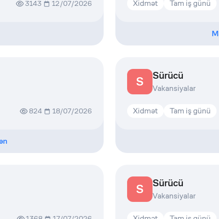
Xidmət
Tam iş günü
3143
12/07/2026
M
Sürücü
S
Vakansiyalar
Xidmət
Tam iş günü
824
18/07/2026
ən
Sürücü
S
Vakansiyalar
Xidmət
Tam iş günü
1368
17/07/2026