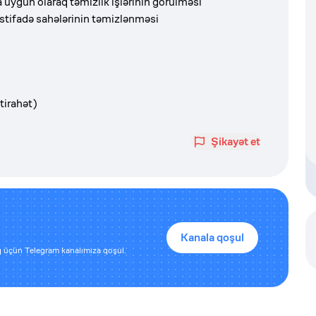
 uyğun olaraq təmizlik işlərinin görülməsi
istifadə sahələrinin təmizlənməsi
stirahət)
Şikayət et
Kanala qoşul
 üçün Telegram kanalımıza qoşul.