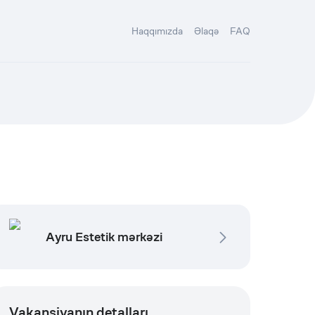
Haqqımızda
Əlaqə
FAQ
Ayru Estetik mərkəzi
Vakansiyanın detalları