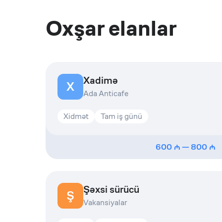
Oxşar elanlar
Xadimə
X
Ada Anticafe
Xidmət
Tam iş günü
600
—
800
Şəxsi sürücü
Ş
Vakansiyalar