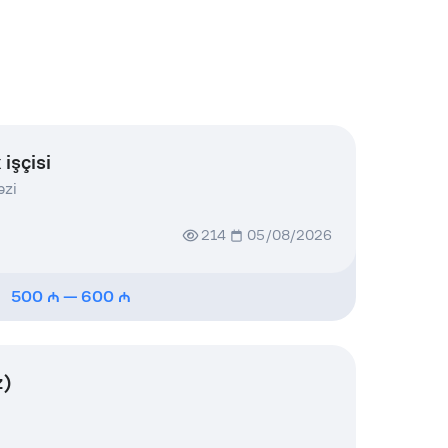
 işçisi
əzi
214
05/08/2026
500
—
600
z)