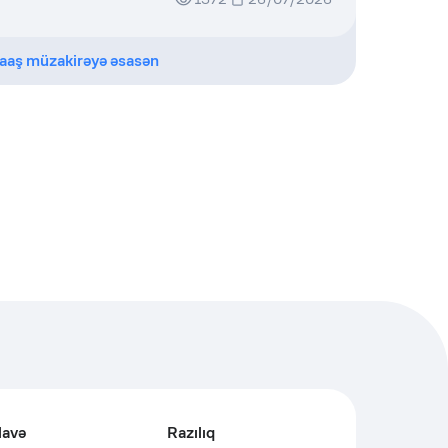
aaş müzakirəyə əsasən
lavə
Razılıq