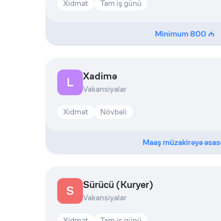
Xidmət
Tam iş günü
Minimum
800
Xadimə
L
Vakansiyalar
Xidmət
Növbəli
Maaş müzakirəyə əsas
Sürücü (Kuryer)
S
Vakansiyalar
Xidmət
Tam iş günü