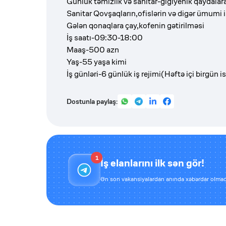
Günlük təmizlik və sanitar-gigiyenik qaydalara
Sanitar Qovşaqların,ofislərin və digər ümumi 
Gələn qonaqlara çay,kofenin gətirilməsi
İş saatı-09:30-18:00
Maaş-500 azn
Yaş-55 yaşa kimi
İş günləri-6 günlük iş rejimi(Həftə içi birgün i
Dostunla paylaş:
1
İş elanlarını ilk sən gör!
Ən son vakansiyalardan anında xəbərdar olmaq