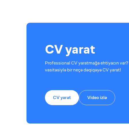
CV yarat
Professional CV yaratmağa ehtiyacın var? 
vasitəsiylə bir neçə dəqiqəyə CV yarat!
CV yarat
Video izlə