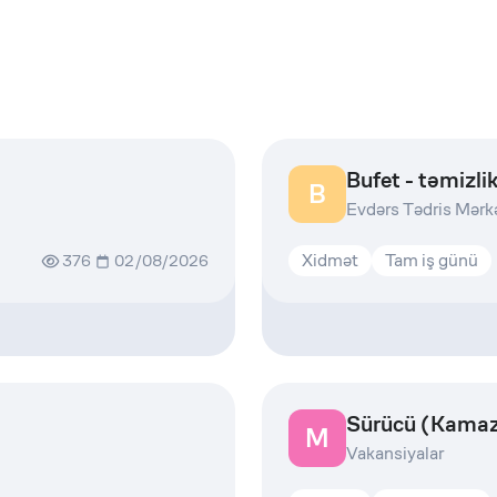
Bufet - təmizlik
B
Evdərs Tədris Mərk
Xidmət
Tam iş günü
376
02/08/2026
Sürücü (Kama
M
Vakansiyalar