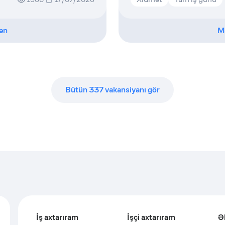
ən
M
Bütün
337
vakansiyanı gör
İş axtarıram
İşçi axtarıram
Ə