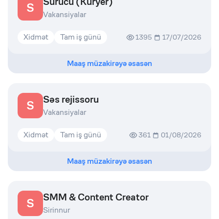
Sürücü (Kuryer)
S
Vakansiyalar
Xidmət
Tam iş günü
1395
17/07/2026
Maaş müzakirəyə əsasən
Səs rejissoru
S
Vakansiyalar
Xidmət
Tam iş günü
361
01/08/2026
Maaş müzakirəyə əsasən
SMM & Content Creator
S
Sirinnur