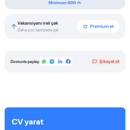
Minimum
600
Vakansiyanı irəli çək
Premium et
Daha çox namizədə çat
Şikayət et
Dostunla paylaş:
CV yarat