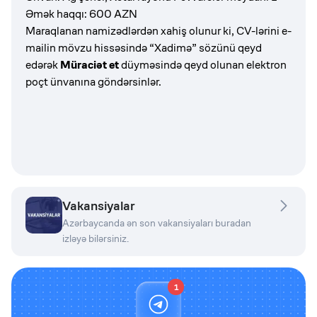
Əmək haqqı: 600 AZN
Maraqlanan namizədlərdən xahiş olunur ki, CV-lərini e-
mailin mövzu hissəsində “Xadimə” sözünü qeyd
edərək
Müraciət et
düyməsində qeyd olunan elektron
poçt ünvanına göndərsinlər.
Vakansiyalar
Azərbaycanda ən son vakansiyaları buradan
izləyə bilərsiniz.
1