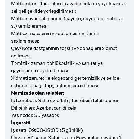
Mətbəxdə istifadə olunan avadanlıqların yuyulması və
səliqəli şəkildə yerləşdirilməsi;
Mətbəx avadanlıqlarının (çaydan, soyuducu, soba və
s.) təmizlənməsi;
Mətbəx masasının və döşəməsinin təmiz
saxlanılması;
Çay/Kofe dəstgahının təşkili və qonaqlara xidmət
edilməsi;
Təmizlik zamanı təhlükəsizlik və sanitariya
qaydalarına riayət edilməsi;
Xidməti zərurət ilə əlaqədar digər təmizlik və səliqə-
sahmanla bağlı tapşırıqların icra edilməsi.
Namizədə olan tələblər:
İş təcrübəsi: Sahə üzrə 1 il iş təcrübəsi tələb olunur.
Dil bilikləri: Azərbaycan dili:əla
Yaş həddi: 50 yaşadək
İş şəraiti
İş saatı: 09:00-18:00 (5 günlük)
Ünvan: Ağ şəhər, Xətai rayonu Fəvvarələr meydanı 1