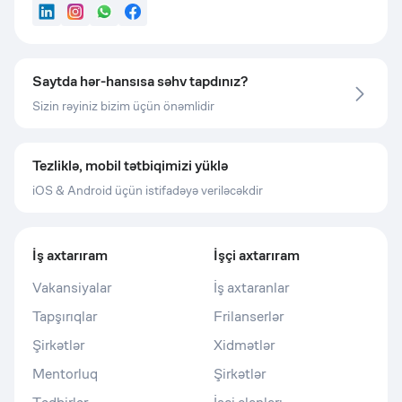
LinkedIn
Instagram
WhatsApp
Facebook
Saytda hər-hansısa səhv tapdınız?
Sizin rəyiniz bizim üçün önəmlidir
Tezliklə, mobil tətbiqimizi yüklə
iOS & Android üçün istifadəyə veriləcəkdir
İş axtarıram
İşçi axtarıram
Vakansiyalar
İş axtaranlar
Tapşırıqlar
Frilanserlər
Şirkətlər
Xidmətlər
Mentorluq
Şirkətlər