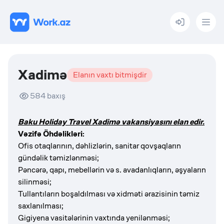
Menu
Xadimə
Elanın vaxtı bitmişdir
584
baxış
Baku Holiday Travel Xadimə vakansiyasını elan edir.
Vəzifə Öhdəlikləri:
Ofis otaqlarının, dəhlizlərin, sanitar qovşaqların
gündəlik təmizlənməsi;
Pəncərə, qapı, mebellərin və s. avadanlıqların, əşyaların
silinməsi;
Tullantıların boşaldılması və xidməti ərazisinin təmiz
saxlanılması;
Gigiyena vasitələrinin vaxtında yenilənməsi;