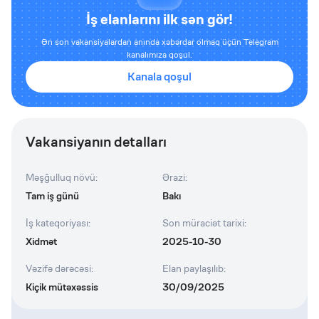
İş elanlarını ilk sən gör!
Ən son vakansiyalardan anında xəbərdar olmaq üçün Telegram
kanalımıza qoşul.
Kanala qoşul
Vakansiyanın detalları
Məşğulluq növü
:
Ərazi
:
Tam iş günü
Bakı
İş kateqoriyası
:
Son müraciət tarixi
:
Xidmət
2025-10-30
Vəzifə dərəcəsi
:
Elan paylaşılıb
:
Kiçik mütəxəssis
30/09/2025