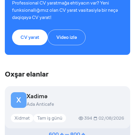
Professional CV yaratmağa ehtiyacın var? Yeni
funksionallığımız olan CV yarat vasitəsiylə bir neçə
dəqiqəyə CV yarat!
CV yarat
Video izlə
Oxşar elanlar
Xadimə
X
Ada Anticafe
Xidmət
Tam iş günü
394
02/08/2026
600
—
800