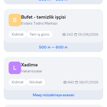
Bufet - təmizlik işçisi
B
Evdərs Tədris Mərkəzi
Xidmət
Tam iş günü
242
05/08/2026
500
—
600
Xadimə
L
Vakansiyalar
Xidmət
Növbəli
840
18/07/2026
Maaş müzakirəyə əsasən