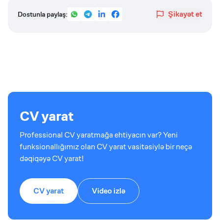
Şikayət et
Dostunla paylaş:
CV yarat
Professional CV yaratmağa ehtiyacın var? Yeni
funksionallığımız olan CV yarat vasitəsiylə bir neçə
dəqiqəyə CV yarat!
CV yarat
Video izlə