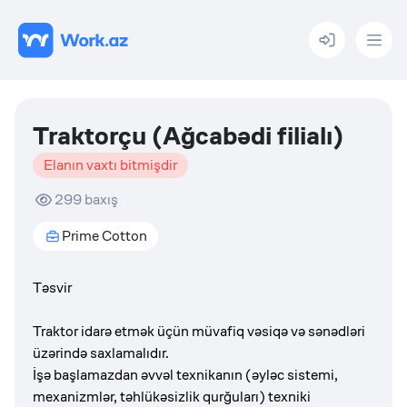
Menu
Traktorçu (Ağcabədi filialı)
Elanın vaxtı bitmişdir
299
baxış
Prime Cotton
Təsvir
Traktor idarə etmək üçün müvafiq vəsiqə və sənədləri
üzərində saxlamalıdır.
İşə başlamazdan əvvəl texnikanın (əyləc sistemi,
mexanizmlər, təhlükəsizlik qurğuları) texniki