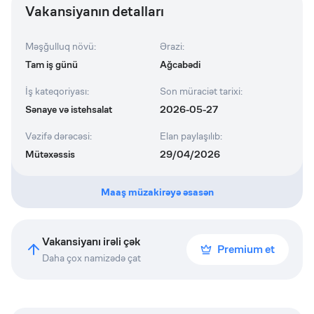
Vakansiyanın detalları
Məşğulluq növü
:
Ərazi
:
Tam iş günü
Ağcabədi
İş kateqoriyası
:
Son müraciət tarixi
:
Sənaye və istehsalat
2026-05-27
Vəzifə dərəcəsi
:
Elan paylaşılıb
:
Mütəxəssis
29/04/2026
Maaş müzakirəyə əsasən
Vakansiyanı irəli çək
Premium et
Daha çox namizədə çat