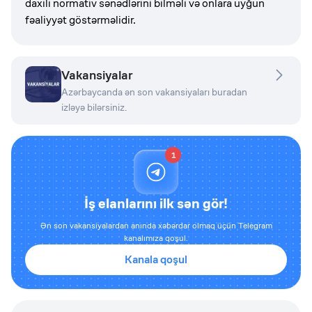
daxili normativ sənədlərini bilməli və onlara uyğun
fəaliyyət göstərməlidir.
Vakansiyalar
Azərbaycanda ən son vakansiyaları buradan
izləyə bilərsiniz.
1
İş elanlarını ilk sən gör!
Ən son vakansiyalardan anında xəbərdar olmaq üçün Telegram
kanalımıza qoşul.
Kanala qoşul