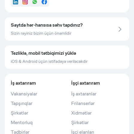
LinkedIn
Instagram
WhatsApp
Facebook
Saytda hər-hansısa səhv tapdınız?
Sizin rəyiniz bizim üçün önəmlidir
Tezliklə, mobil tətbiqimizi yüklə
iOS & Android üçün istifadəyə veriləcəkdir
İş axtarıram
İşçi axtarıram
Vakansiyalar
İş axtaranlar
Tapşırıqlar
Frilanserlər
Şirkətlər
Xidmətlər
Mentorluq
Şirkətlər
Tədbirlər
İşçi elanları