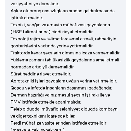
vəziyyətini yoxlamalıdır.
Aşkar olunmuş nasazlıqların aradan qaldırılmasında
iştirak etməlidir.
Texniki, yanğın və əməyin mühafizəsi qaydalarına
(HSE təlimatlarına) ciddi riayət etməlidir.
Texnoloji rejim və təlimatlara əməl etməli, rəhbərliyin
göstərişlərini vaxtında yerinə yetirməlidir.
Traktorda kənar şəxslərin olmasına icazə verməməlidir.
Yükləmə zamanı təhlükəsizlik qaydalarına əməl etməli,
normadan artıq yükləməməlidir.
Sürət həddinə riayət etməlidir.
Aqrotexniki işləri qaydalara uyğun yerinə yetirməlidir.
Qoşqu və lafetdə insanların daşınması qadağandır.
Dərman hazırlığı yalnız məsul şəxsin iştirakı ilə və
FMV istifadə etməklə aparılmalıdır.
Tələb olduqda, müvafiq səlahiyyət olduqda kombayn
və digər texnikanı idarə edə bilər.
Fərdi mühafizə vasitələrindən istifadə etməlidir
(maska, əlcək, eynək və s.).