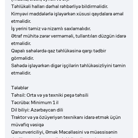
Təhlükəli halları dərhal rəhbərliyə bildirməlidir.
Kimyəvi maddələrlə işləyərkən xüsusi qaydalara əməl
etməlidir.
İş yerini təmiz və nizamlı saxlamalıdır.
Ətraf mühitə zərər verməməli, tullantıları düzgün idarə
etməlidir.
Qapalı sahələrdə qaz təhlükəsinə qarşı tədbir
görməlidir.
Sahədə işləyərkən digər işçilərin təhlükəsizliyini təmin
etməlidir.
Tələblər
Təhsil: Orta və ya texniki peşə təhsili
Təcrübə: Minimum 1 il
Dil biliyi: Azərbaycan dili
Traktor və ya özüyeriyən texnikanı idarə etmək üçün
müvafiq vəsiqə
Qanunvericiliyi, Əmək Məcəlləsini və müəssisənin