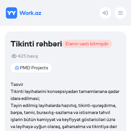
Menu
Tikinti rəhbəri
Elanın vaxtı bitmişdir
425
baxış
PMD Projects
Təsvir
Tikinti layihələrini konsepsiyadan tamamlanana qədər
idarə edilməsi;
Təyin edilmiş layihələrdə hazırlıq, tikinti-quraşdırma,
bərpa, təmir, buraxılış-sazlama və istismara təhvil
işlərin bütün kəmiyyət və keyfiyyət göstəriciləri üzrə
və layihəyə uyğun olaraq, şəhərsalma və tikintiyə dair