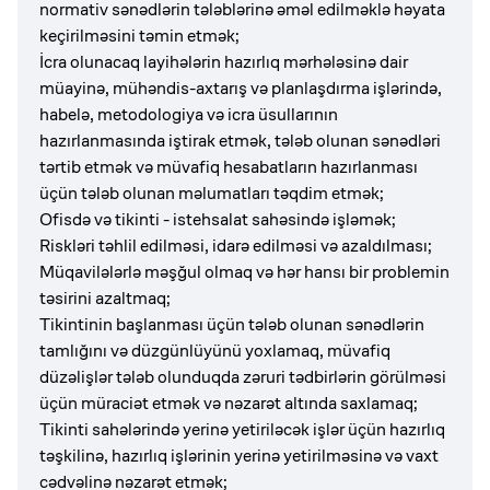
normativ sənədlərin tələblərinə əməl edilməklə həyata
keçirilməsini təmin etmək;
İcra olunacaq layihələrin hazırlıq mərhələsinə dair
müayinə, mühəndis-axtarış və planlaşdırma işlərində,
habelə, metodologiya və icra üsullarının
hazırlanmasında iştirak etmək, tələb olunan sənədləri
tərtib etmək və müvafiq hesabatların hazırlanması
üçün tələb olunan məlumatları təqdim etmək;
Ofisdə və tikinti - istehsalat sahəsində işləmək;
Riskləri təhlil edilməsi, idarə edilməsi və azaldılması;
Müqavilələrlə məşğul olmaq və hər hansı bir problemin
təsirini azaltmaq;
Tikintinin başlanması üçün tələb olunan sənədlərin
tamlığını və düzgünlüyünü yoxlamaq, müvafiq
düzəlişlər tələb olunduqda zəruri tədbirlərin görülməsi
üçün müraciət etmək və nəzarət altında saxlamaq;
Tikinti sahələrində yerinə yetiriləcək işlər üçün hazırlıq
təşkilinə, hazırlıq işlərinin yerinə yetirilməsinə və vaxt
cədvəlinə nəzarət etmək;