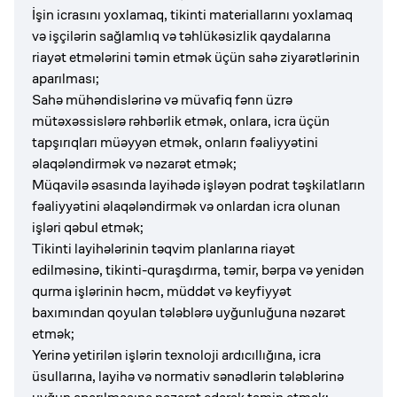
İşin icrasını yoxlamaq, tikinti materiallarını yoxlamaq
və işçilərin sağlamlıq və təhlükəsizlik qaydalarına
riayət etmələrini təmin etmək üçün sahə ziyarətlərinin
aparılması;
Sahə mühəndislərinə və müvafiq fənn üzrə
mütəxəssislərə rəhbərlik etmək, onlara, icra üçün
tapşırıqları müəyyən etmək, onların fəaliyyətini
əlaqələndirmək və nəzarət etmək;
Müqavilə əsasında layihədə işləyən podrat təşkilatların
fəaliyyətini əlaqələndirmək və onlardan icra olunan
işləri qəbul etmək;
Tikinti layihələrinin təqvim planlarına riayət
edilməsinə, tikinti-quraşdırma, təmir, bərpa və yenidən
qurma işlərinin həcm, müddət və keyfiyyət
baxımından qoyulan tələblərə uyğunluğuna nəzarət
etmək;
Yerinə yetirilən işlərin texnoloji ardıcıllığına, icra
üsullarına, layihə və normativ sənədlərin tələblərinə