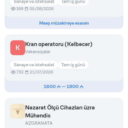
Sənaye və istehsalat
Tam iş günü
169
05/08/2026
Maaş müzakirəyə əsasən
Kran operatoru (Kəlbəcər)
K
Vakansiyalar
Sənaye və istehsalat
Tam iş günü
732
21/07/2026
1600
—
1800
Nəzarət Ölçü Cihazları üzrə
Mühəndis
AZGRANATA