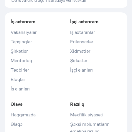
iOS & Android üçün istifadəyə veriləcəkdir
İş axtarıram
İşçi axtarıram
Vakansiyalar
İş axtaranlar
Tapşırıqlar
Frilanserlər
Şirkətlər
Xidmətlər
Mentorluq
Şirkətlər
Tədbirlər
İşçi elanları
Bloqlar
İş elanları
Əlavə
Razılıq
Haqqımızda
Məxfilik siyasəti
Əlaqə
Şəxsi məlumatların
emalına razılıq