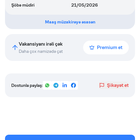
Şöbə müdiri
21/05/2026
Maaş müzakirəyə əsasən
Vakansiyanı irəli çək
Premium et
Daha çox namizədə çat
Şikayət et
Dostunla paylaş: