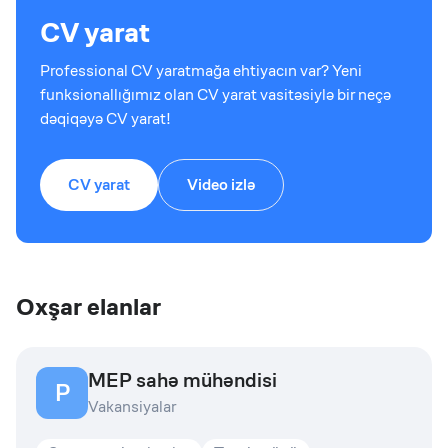
CV yarat
Professional CV yaratmağa ehtiyacın var? Yeni
funksionallığımız olan CV yarat vasitəsiylə bir neçə
dəqiqəyə CV yarat!
CV yarat
Video izlə
Oxşar elanlar
MEP sahə mühəndisi
P
Vakansiyalar