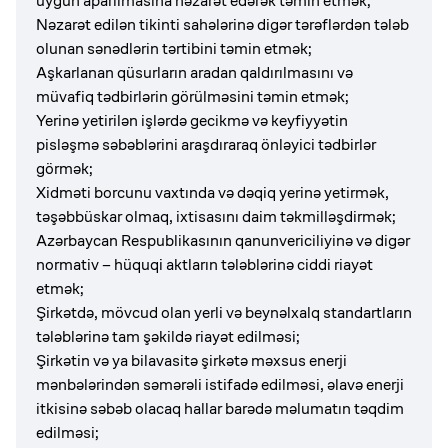
uyğun aparılmasına nəzarət edərək təmin etmək;
Nəzarət edilən tikinti sahələrinə digər tərəflərdən tələb
olunan sənədlərin tərtibini təmin etmək;
Aşkarlanan qüsurların aradan qaldırılmasını və
müvafiq tədbirlərin görülməsini təmin etmək;
Yerinə yetirilən işlərdə gecikmə və keyfiyyətin
pisləşmə səbəblərini araşdıraraq önləyici tədbirlər
görmək;
Xidməti borcunu vaxtında və dəqiq yerinə yetirmək,
təşəbbüskar olmaq, ixtisasını daim təkmilləşdirmək;
Azərbaycan Respublikasının qanunvericiliyinə və digər
normativ – hüquqi aktların tələblərinə ciddi riayət
etmək;
Şirkətdə, mövcud olan yerli və beynəlxalq standartların
tələblərinə tam şəkildə riayət edilməsi;
Şirkətin və ya bilavasitə şirkətə məxsus enerji
mənbələrindən səmərəli istifadə edilməsi, əlavə enerji
itkisinə səbəb olacaq hallar barədə məlumatın təqdim
edilməsi;