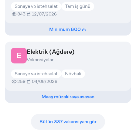
Sənaye və istehsalat
Tam iş günü
843
12/07/2026
Minimum
600
Elektrik (Ağdərə)
E
Vakansiyalar
Sənaye və istehsalat
Növbəli
259
04/08/2026
Maaş müzakirəyə əsasən
Bütün
337
vakansiyanı gör