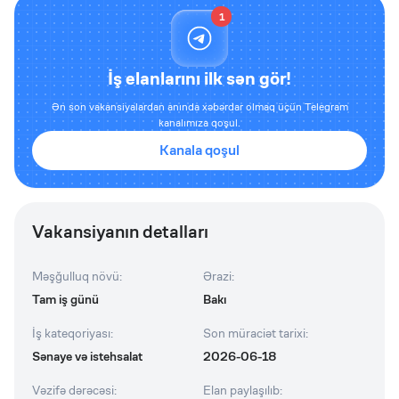
1
İş elanlarını ilk sən gör!
Ən son vakansiyalardan anında xəbərdar olmaq üçün Telegram
kanalımıza qoşul.
Kanala qoşul
Vakansiyanın detalları
Məşğulluq növü
:
Ərazi
:
Tam iş günü
Bakı
İş kateqoriyası
:
Son müraciət tarixi
:
Sənaye və istehsalat
2026-06-18
Vəzifə dərəcəsi
:
Elan paylaşılıb
: