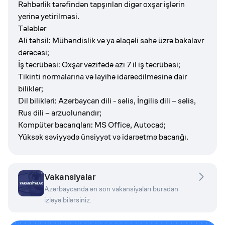
Rəhbərlik tərəfindən tapşırılan digər oxşar işlərin
yerinə yetirilməsi.
Tələblər
Ali təhsil: Mühəndislik və ya əlaqəli sahə üzrə bakalavr
dərəcəsi;
İş təcrübəsi: Oxşar vəzifədə azı 7 il iş təcrübəsi;
Tikinti normalarına və layihə idarəedilməsinə dair
biliklər;
Dil bilikləri: Azərbaycan dili - səlis, İngilis dili – səlis,
Rus dili – arzuolunandır;
Kompüter bacarıqları: MS Office, Autocad;
Yüksək səviyyədə ünsiyyət və idarəetmə bacarığı.
Vakansiyalar
Azərbaycanda ən son vakansiyaları buradan
izləyə bilərsiniz.