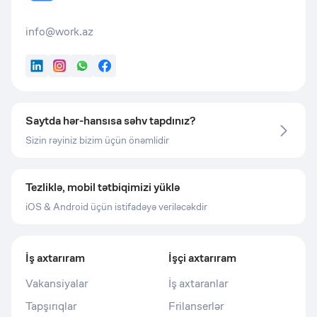
info@work.az
LinkedIn
Instagram
WhatsApp
Facebook
Saytda hər-hansısa səhv tapdınız?
Sizin rəyiniz bizim üçün önəmlidir
Tezliklə, mobil tətbiqimizi yüklə
iOS & Android üçün istifadəyə veriləcəkdir
İş axtarıram
İşçi axtarıram
Vakansiyalar
İş axtaranlar
Tapşırıqlar
Frilanserlər