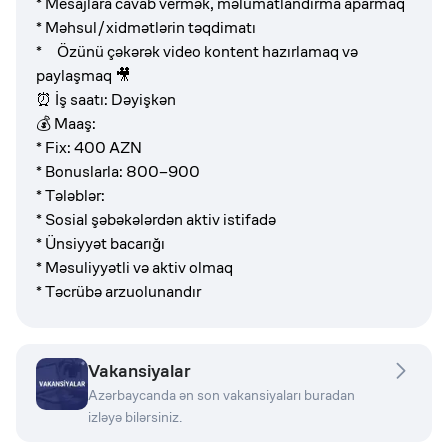
* Mesajlara cavab vermək, məlumatlandırma aparmaq
* Məhsul/xidmətlərin təqdimatı
* Özünü çəkərək video kontent hazırlamaq və
paylaşmaq 🎥⁠
⏰ İş saatı: Dəyişkən
💰 Maaş:
* Fix: 400 AZN
* Bonuslarla: 800–900
* ⁠Tələblər:
* Sosial şəbəkələrdən aktiv istifadə
* Ünsiyyət bacarığı
* Məsuliyyətli və aktiv olmaq
* Təcrübə arzuolunandır
Vakansiyalar
Azərbaycanda ən son vakansiyaları buradan
izləyə bilərsiniz.