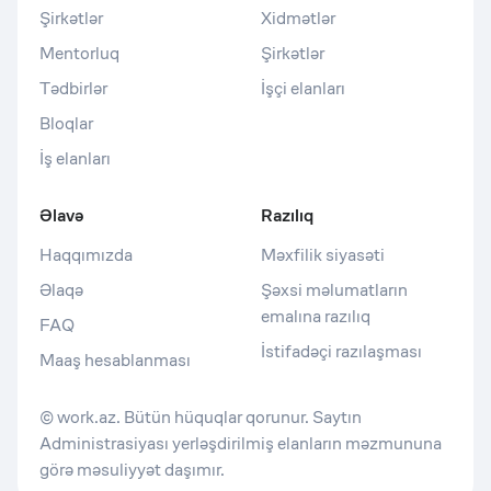
Şirkətlər
Xidmətlər
Mentorluq
Şirkətlər
Tədbirlər
İşçi elanları
Bloqlar
İş elanları
Əlavə
Razılıq
Haqqımızda
Məxfilik siyasəti
Əlaqə
Şəxsi məlumatların
emalına razılıq
FAQ
İstifadəçi razılaşması
Maaş hesablanması
© work.az. Bütün hüquqlar qorunur. Saytın
Administrasiyası yerləşdirilmiş elanların məzmununa
görə məsuliyyət daşımır.