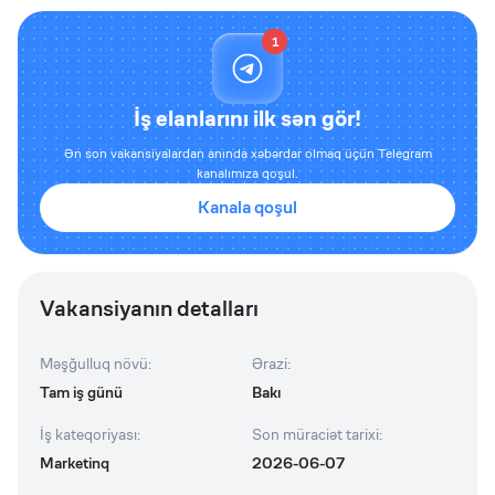
1
İş elanlarını ilk sən gör!
Ən son vakansiyalardan anında xəbərdar olmaq üçün Telegram
kanalımıza qoşul.
Kanala qoşul
Vakansiyanın detalları
Məşğulluq növü
:
Ərazi
:
Tam iş günü
Bakı
İş kateqoriyası
:
Son müraciət tarixi
:
Marketinq
2026-06-07