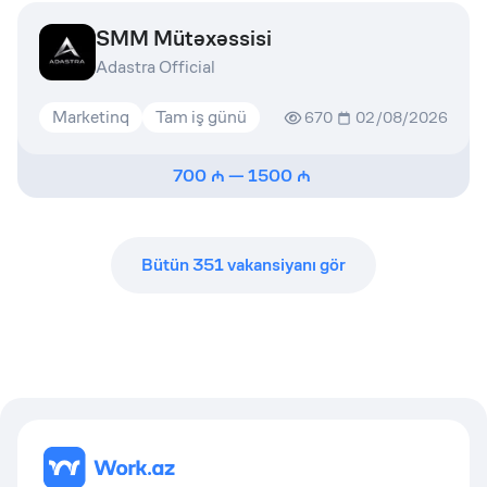
SMM Mütəxəssisi
Adastra Official
Marketinq
Tam iş günü
670
02/08/2026
700
—
1500
Bütün
351
vakansiyanı gör