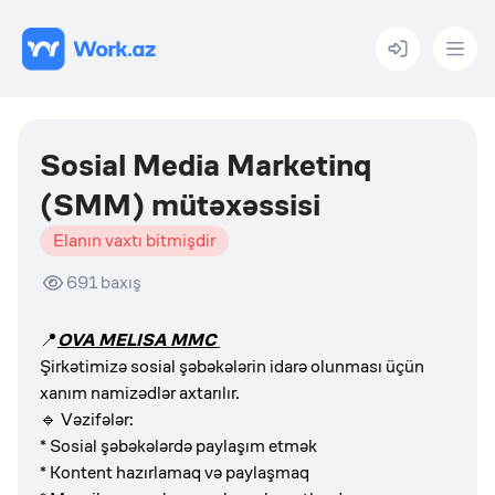
Menu
Sosial Media Marketinq
(SMM) mütəxəssisi
Elanın vaxtı bitmişdir
691
baxış
📍
OVA MELISA MMC
Şirkətimizə sosial şəbəkələrin idarə olunması üçün
xanım namizədlər axtarılır.
🔹 Vəzifələr:
* Sosial şəbəkələrdə paylaşım etmək
* Kontent hazırlamaq və paylaşmaq