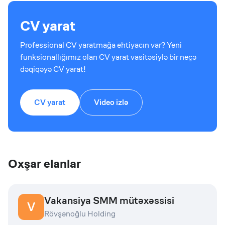
CV yarat
Professional CV yaratmağa ehtiyacın var? Yeni
funksionallığımız olan CV yarat vasitəsiylə bir neçə
dəqiqəyə CV yarat!
CV yarat
Video izlə
Oxşar elanlar
Vakansiya SMM mütəxəssisi
V
Rövşənoğlu Holding