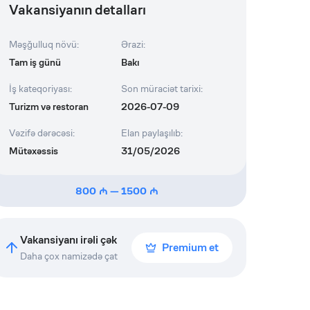
Vakansiyanın detalları
Məşğulluq növü
:
Ərazi
:
Tam iş günü
Bakı
İş kateqoriyası
:
Son müraciət tarixi
:
Turizm və restoran
2026-07-09
Vəzifə dərəcəsi
:
Elan paylaşılıb
:
Mütəxəssis
31/05/2026
800
—
1500
Vakansiyanı irəli çək
Premium et
Daha çox namizədə çat