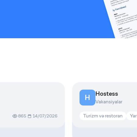
Hostess
H
Vakansiyalar
Turizm və restoran
Yar
865
14/07/2026