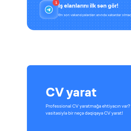
1
İş elanlarını ilk sən gör!
Ən son vakansiyalardan anında xəbərdar olmaq
CV yarat
Professional CV yaratmağa ehtiyacın var? 
vasitəsiylə bir neçə dəqiqəyə CV yarat!