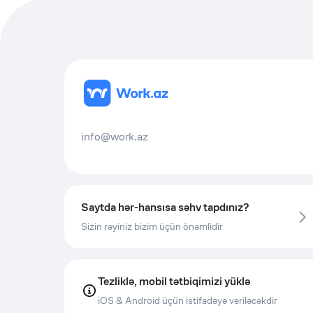
info@work.az
Saytda hər-hansısa səhv tapdınız?
Sizin rəyiniz bizim üçün önəmlidir
Tezliklə, mobil tətbiqimizi yüklə
iOS & Android üçün istifadəyə veriləcəkdir