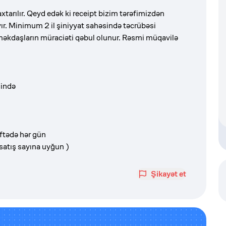
xtarılır. Qeyd edək ki receipt bizim tərəfimizdən
ır. Minimum 2 il şiniyyat sahəsində təcrübəsi
məkdaşların müraciəti qəbul olunur. Rəsmi müqavilə
sində
ftədə hər gün
satış sayına uyğun )
Şikayət et