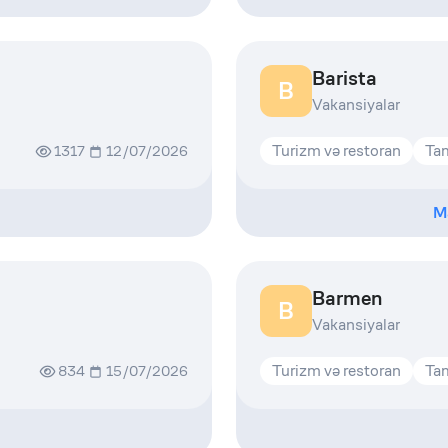
Barista
B
Vakansiyalar
Turizm və restoran
Tam
1317
12/07/2026
M
Barmen
B
Vakansiyalar
Turizm və restoran
Tam
834
15/07/2026