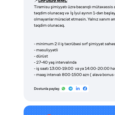
📍
OnFuture MMC
Tiramisu şirniyyatı üzrə bacarıqlı mütəxəssis a
təqdim olunacaq və İş İyul ayının 1-dən başlay
olmayanlar müraciət etməsin. Yalnız xanım ə
təqdim olunacaq.
- minimum 2 il iş təcrübəsi sırf şirniyyat sahə
- məsuliyyətli
- dürüst
- 27-40 yaş intervalında
- iş saatı 13:00-19:00 və ya 14:00-20:00 hə
- maaş intervalı 800-1500 azn ( əlavə bonus 
Dostunla paylaş: