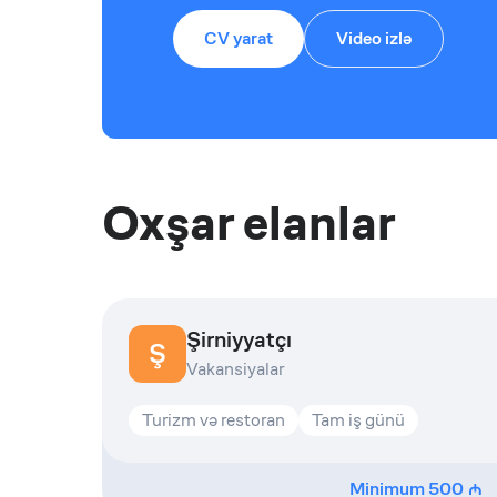
CV yarat
Video izlə
Oxşar elanlar
Şirniyyatçı
Ş
Vakansiyalar
Turizm və restoran
Tam iş günü
Minimum
500