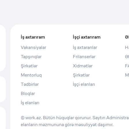
İş axtarıram
İşçi axtarıram
Ə
Vakansiyalar
İş axtaranlar
H
Tapşırıqlar
Frilanserlər
Ə
Şirkətlər
Xidmətlər
F
Mentorluq
Şirkətlər
M
Tədbirlər
İşçi elanları
Bloqlar
İş elanları
© work.az. Bütün hüquqlar qorunur. Saytın Administras
elanların məzmununa görə məsuliyyət daşımır.