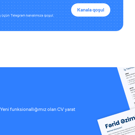
Kanala qoşul
 üçün Telegram kanalımıza qoşul.
Yeni funksionallığımız olan CV yarat