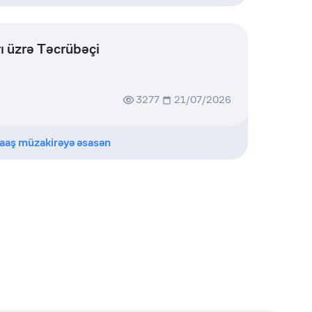
ı üzrə Təcrübəçi
3277
21/07/2026
aaş müzakirəyə əsasən