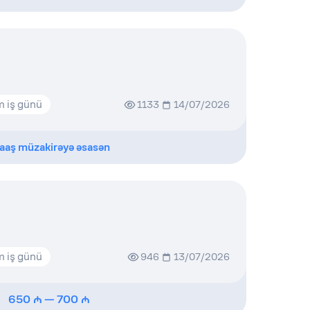
 iş günü
1133
14/07/2026
aaş müzakirəyə əsasən
 iş günü
946
13/07/2026
650
—
700