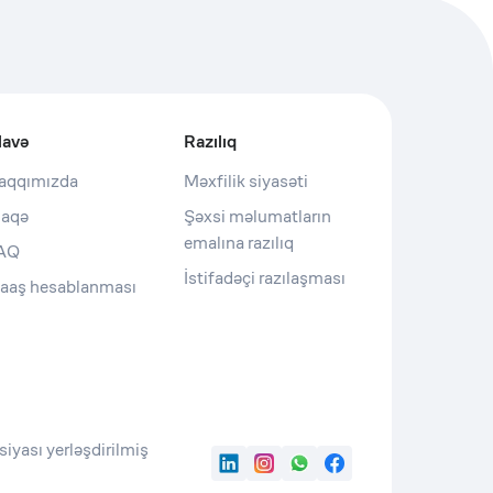
lavə
Razılıq
aqqımızda
Məxfilik siyasəti
laqə
Şəxsi məlumatların
emalına razılıq
AQ
İstifadəçi razılaşması
aaş hesablanması
iyası yerləşdirilmiş
LinkedIn
Instagram
WhatsApp
Facebook