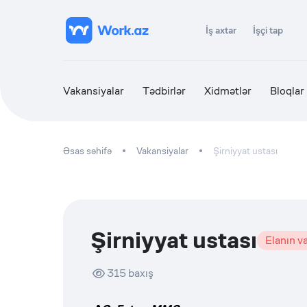
İş axtar
İşçi tap
Vakansiyalar
Tədbirlər
Xidmətlər
Bloqlar
Əsas səhifə
Vakansiyalar
Şirniyyat ustası
Şirniyyat ustası
Elanın va
315
baxış