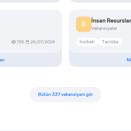
İnsan Resurslar
B
Vakansiyalar
İnzibati
Təcrübə
785
26/07/2026
ən
M
Bütün
337
vakansiyanı gör