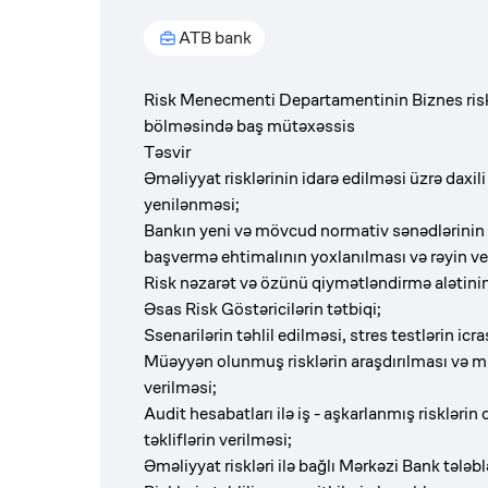
ATB bank
Risk Menecmenti Departamentinin Biznes risklə
bölməsində baş mütəxəssis
Təsvir
Əməliyyat risklərinin idarə edilməsi üzrə daxil
yenilənməsi;
Bankın yeni və mövcud normativ sənədlərinin n
başvermə ehtimalının yoxlanı
Risk nəzarət və özünü qiymətl
Əsas Risk Göstəricilərin tətbi
Ssenarilərin təhlil edilməsi, stre
Müəyyən olunmuş risklərin araşdırılması və mi
verilm
Audit hesabatları ilə iş - aşkarlanmış riskləri
təkliflərin verilməsi;
Əməliyyat riskləri ilə bağlı Mərkəzi Bank tələbl