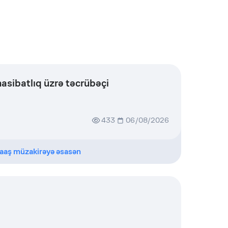
asibatlıq üzrə təcrübəçi
433
06/08/2026
aaş müzakirəyə əsasən