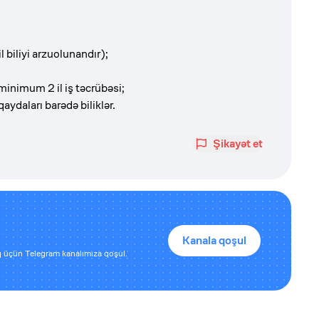
 biliyi arzuolunandır);
 minimum 2 il iş təcrübəsi;
ydaları barədə biliklər.
Şikayət et
Kanala qoşul
 üçün Telegram kanalımıza qoşul.