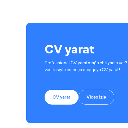
CV yarat
Professional CV yaratmağa ehtiyacın var? 
vasitəsiylə bir neçə dəqiqəyə CV yarat!
CV yarat
Video izlə