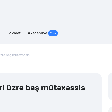
CV yarat
Akademiya
Yeni
 üzrə baş mütəxəssis
ri üzrə baş mütəxəssis