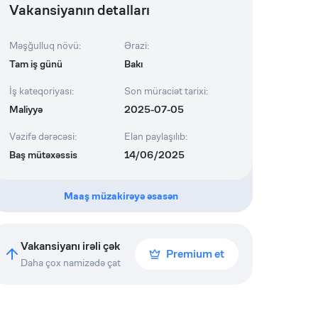
Vakansiyanın detalları
Məşğulluq növü
:
Ərazi
:
Tam iş günü
Bakı
İş kateqoriyası
:
Son müraciət tarixi
:
Maliyyə
2025-07-05
Vəzifə dərəcəsi
:
Elan paylaşılıb
:
Baş mütəxəssis
14/06/2025
Maaş müzakirəyə əsasən
Vakansiyanı irəli çək
Premium et
Daha çox namizədə çat