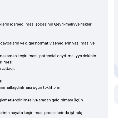
rin idarəedilməsi şöbəsinin Qeyri-maliyyə riskləri
i qaydaların və digər normativ sənədlərin yazılması və
əzərdən keçirilməsi, potensial qeyri-maliyyə riskinin
lması və rəyin verilməsi;
əndirmə alətinin tətbiqi;
qi;
s testlərin icrası;
nimallaşdırılması üçün təkliflərin
əsi;
n qiymətləndirilməsi və aradan qaldırılması üçün
ərinin həyata keçirilməsi proseslərində iştirak;