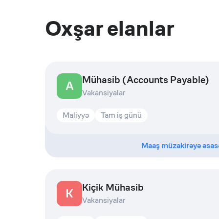
Oxşar elanlar
Mühasib (Accounts Payable)
A
Vakansiyalar
Maliyyə
Tam iş günü
Maaş müzakirəyə əsas
Kiçik Mühasib
K
Vakansiyalar