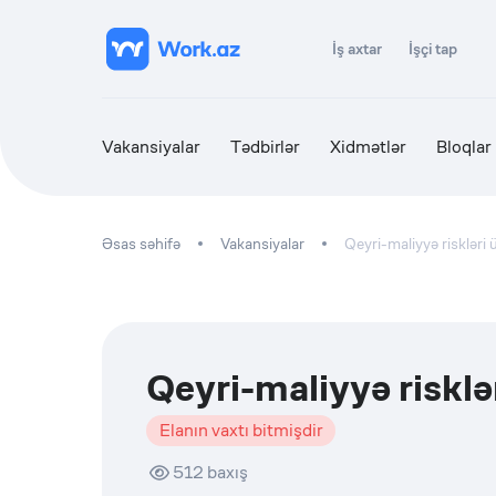
İş axtar
İşçi tap
Vakansiyalar
Tədbirlər
Xidmətlər
Bloqlar
Əsas səhifə
Vakansiyalar
Qeyri-maliyyə riskləri
Qeyri-maliyyə risklə
Elanın vaxtı bitmişdir
512
baxış