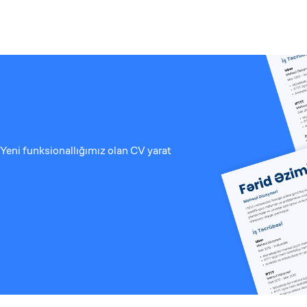
Yeni funksionallığımız olan CV yarat