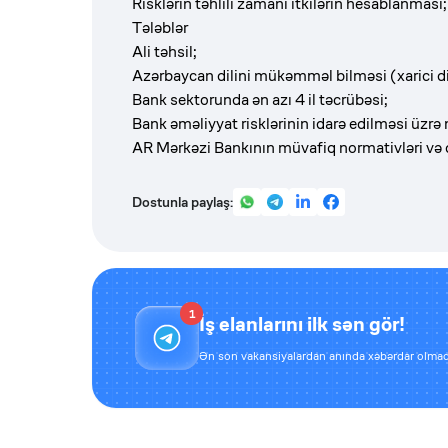
Risklərin təhlili zamanı itkilərin hesablanması;
Tələblər
Ali təhsil;
Azərbaycan dilini mükəmməl bilməsi (xarici dil
Bank sektorunda ən azı 4 il təcrübəsi;
Bank əməliyyat risklərinin idarə edilməsi üzrə
AR Mərkəzi Bankının müvafiq normativləri və qa
Dostunla paylaş:
1
İş elanlarını ilk sən gör!
Ən son vakansiyalardan anında xəbərdar olmaq