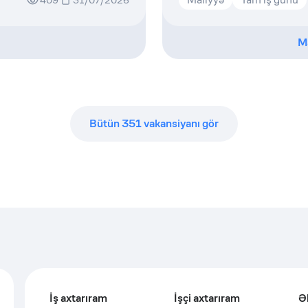
409
31/07/2026
M
Bütün
351
vakansiyanı gör
İş axtarıram
İşçi axtarıram
Ə