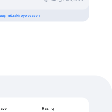
1046
18/07/2026
aaş müzakirəyə əsasən
lavə
Razılıq