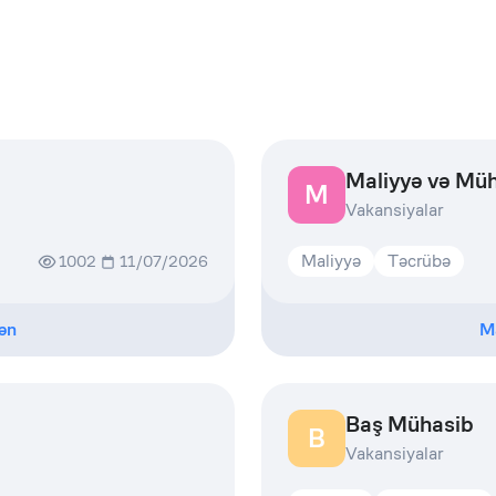
Maliyyə və Müh
M
Vakansiyalar
Maliyyə
Təcrübə
1002
11/07/2026
ən
M
Baş Mühasib
B
Vakansiyalar